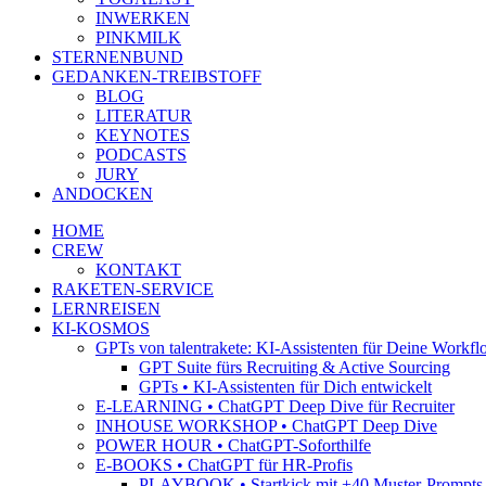
INWERKEN
PINKMILK
STERNENBUND
GEDANKEN-TREIBSTOFF
BLOG
LITERATUR
KEYNOTES
PODCASTS
JURY
ANDOCKEN
HOME
CREW
KONTAKT
RAKETEN-SERVICE
LERNREISEN
KI-KOSMOS
GPTs von talentrakete: KI-Assistenten für Deine Workfl
GPT Suite fürs Recruiting & Active Sourcing
GPTs • KI-Assistenten für Dich entwickelt
E-LEARNING • ChatGPT Deep Dive für Recruiter
INHOUSE WORKSHOP • ChatGPT Deep Dive
POWER HOUR • ChatGPT-Soforthilfe
E-BOOKS • ChatGPT für HR-Profis
PLAYBOOK • Startkick mit +40 Muster-Prompts f