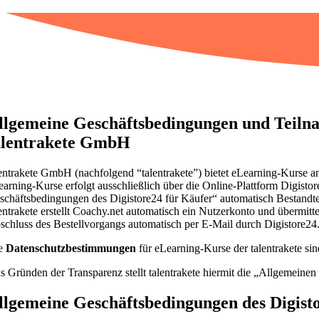
llgemeine Geschäftsbedingungen und Teiln
alentrakete GmbH
lentrakete GmbH (nachfolgend “talentrakete”) bietet eLearning-Kurse a
earning-Kurse erfolgt ausschließlich über die Online-Plattform Digist
schäftsbedingungen des Digistore24 für Käufer“ automatisch Bestandte
lentrakete erstellt Coachy.net automatisch ein Nutzerkonto und übermi
schluss des Bestellvorgangs automatisch per E-Mail durch Digistore24.
e
Datenschutzbestimmungen
für eLearning-Kurse der talentrakete si
s Gründen der Transparenz stellt talentrakete hiermit die „Allgemeine
llgemeine Geschäftsbedingungen des Digist