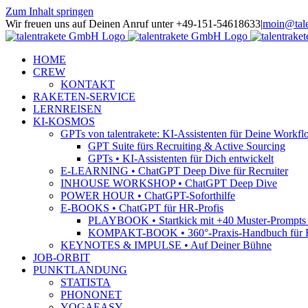
Zum Inhalt springen
Wir freuen uns auf Deinen Anruf unter +49-151-54618633
|
moin@tale
HOME
CREW
KONTAKT
RAKETEN-SERVICE
LERNREISEN
KI-KOSMOS
GPTs von talentrakete: KI-Assistenten für Deine Workfl
GPT Suite fürs Recruiting & Active Sourcing
GPTs • KI-Assistenten für Dich entwickelt
E-LEARNING • ChatGPT Deep Dive für Recruiter
INHOUSE WORKSHOP • ChatGPT Deep Dive
POWER HOUR • ChatGPT-Soforthilfe
E-BOOKS • ChatGPT für HR-Profis
PLAYBOOK • Startkick mit +40 Muster-Prompts f
KOMPAKT-BOOK • 360°-Praxis-Handbuch für R
KEYNOTES & IMPULSE • Auf Deiner Bühne
JOB-ORBIT
PUNKTLANDUNG
STATISTA
PHONONET
YOGAEASY