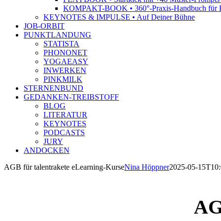
KOMPAKT-BOOK • 360°-Praxis-Handbuch für R
KEYNOTES & IMPULSE • Auf Deiner Bühne
JOB-ORBIT
PUNKTLANDUNG
STATISTA
PHONONET
YOGAEASY
INWERKEN
PINKMILK
STERNENBUND
GEDANKEN-TREIBSTOFF
BLOG
LITERATUR
KEYNOTES
PODCASTS
JURY
ANDOCKEN
AGB für talentrakete eLearning-Kurse
Nina Höppner
2025-05-15T10:
AG