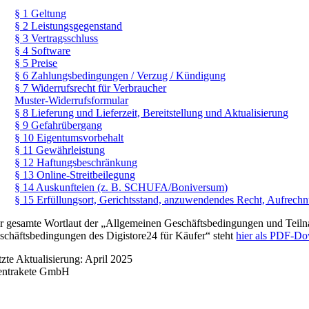
§ 1 Geltung
§ 2 Leistungsgegenstand
§ 3 Vertragsschluss
§ 4 Software
§ 5 Preise
§ 6 Zahlungsbedingungen / Verzug / Kündigung
§ 7 Widerrufsrecht für Verbraucher
Muster-Widerrufsformular
§ 8 Lieferung und Lieferzeit, Bereitstellung und Aktualisierung
§ 9 Gefahrübergang
§ 10 Eigentumsvorbehalt
§ 11 Gewährleistung
§ 12 Haftungsbeschränkung
§ 13 Online-Streitbeilegung
§ 14 Auskunfteien (z. B. SCHUFA/Boniversum)
§ 15 Erfüllungsort, Gerichtsstand, anzuwendendes Recht, Aufrechn
r gesamte Wortlaut der „Allgemeinen Geschäftsbedingungen und Teil
schäftsbedingungen des Digistore24 für Käufer“ steht
hier als PDF-D
tzte Aktualisierung: April 2025
lentrakete GmbH