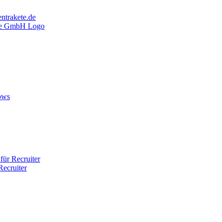
ntrakete.de
ows
ür Recruiter
ecruiter