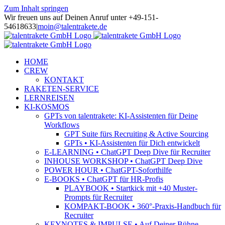
Zum Inhalt springen
Wir freuen uns auf Deinen Anruf unter +49-151-
54618633
|
moin@talentrakete.de
HOME
CREW
KONTAKT
RAKETEN-SERVICE
LERNREISEN
KI-KOSMOS
GPTs von talentrakete: KI-Assistenten für Deine
Workflows
GPT Suite fürs Recruiting & Active Sourcing
GPTs • KI-Assistenten für Dich entwickelt
E-LEARNING • ChatGPT Deep Dive für Recruiter
INHOUSE WORKSHOP • ChatGPT Deep Dive
POWER HOUR • ChatGPT-Soforthilfe
E-BOOKS • ChatGPT für HR-Profis
PLAYBOOK • Startkick mit +40 Muster-
Prompts für Recruiter
KOMPAKT-BOOK • 360°-Praxis-Handbuch für
Recruiter
KEYNOTES & IMPULSE • Auf Deiner Bühne