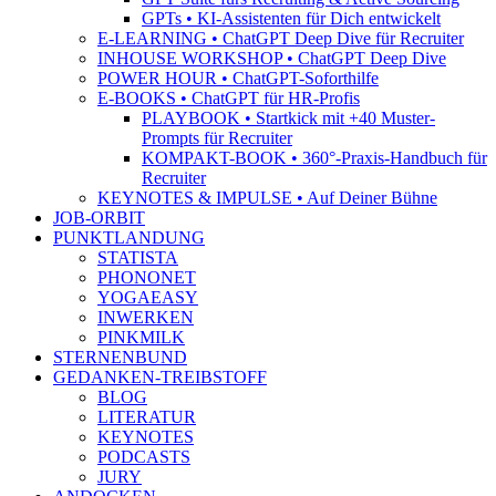
GPTs • KI-Assistenten für Dich entwickelt
E-LEARNING • ChatGPT Deep Dive für Recruiter
INHOUSE WORKSHOP • ChatGPT Deep Dive
POWER HOUR • ChatGPT-Soforthilfe
E-BOOKS • ChatGPT für HR-Profis
PLAYBOOK • Startkick mit +40 Muster-
Prompts für Recruiter
KOMPAKT-BOOK • 360°-Praxis-Handbuch für
Recruiter
KEYNOTES & IMPULSE • Auf Deiner Bühne
JOB-ORBIT
PUNKTLANDUNG
STATISTA
PHONONET
YOGAEASY
INWERKEN
PINKMILK
STERNENBUND
GEDANKEN-TREIBSTOFF
BLOG
LITERATUR
KEYNOTES
PODCASTS
JURY