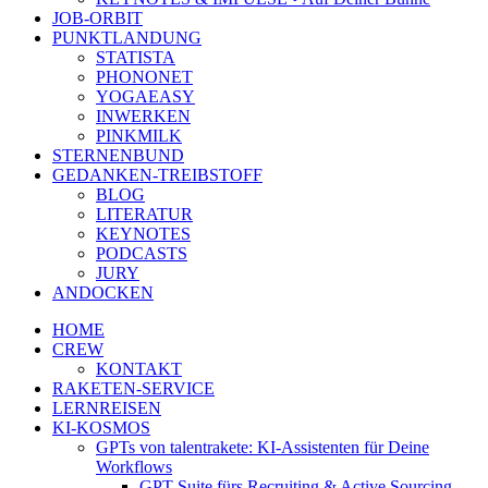
JOB-ORBIT
PUNKTLANDUNG
STATISTA
PHONONET
YOGAEASY
INWERKEN
PINKMILK
STERNENBUND
GEDANKEN-TREIBSTOFF
BLOG
LITERATUR
KEYNOTES
PODCASTS
JURY
ANDOCKEN
HOME
CREW
KONTAKT
RAKETEN-SERVICE
LERNREISEN
KI-KOSMOS
GPTs von talentrakete: KI-Assistenten für Deine
Workflows
GPT Suite fürs Recruiting & Active Sourcing