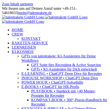
Zum Inhalt springen
Wir freuen uns auf Deinen Anruf unter +49-151-
54618633
|
moin@talentrakete.de
HOME
CREW
KONTAKT
RAKETEN-SERVICE
LERNREISEN
KI-KOSMOS
GPTs von talentrakete: KI-Assistenten für Deine
Workflows
GPT Suite fürs Recruiting & Active Sourcing
GPTs • KI-Assistenten für Dich entwickelt
E-LEARNING • ChatGPT Deep Dive für Recruiter
INHOUSE WORKSHOP • ChatGPT Deep Dive
POWER HOUR • ChatGPT-Soforthilfe
E-BOOKS • ChatGPT für HR-Profis
PLAYBOOK • Startkick mit +40 Muster-
Prompts für Recruiter
KOMPAKT-BOOK • 360°-Praxis-Handbuch für
Recruiter
KEYNOTES & IMPULSE • Auf Deiner Bühne