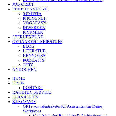
JOB-ORBIT
PUNKTLANDUNG
STATISTA
PHONONET
YOGAEASY
INWERKEN
PINKMILK
STERNENBUND
GEDANKEN-TREIBSTOFF
BLOG
LITERATUR
KEYNOTES
PODCASTS
JURY
ANDOCKEN
HOME
CREW
KONTAKT
RAKETEN-SERVICE
LERNREISEN
KI-KOSMOS
GPTs von talentrakete: KI-Assistenten für Deine
Workflows
GPT Suite fürs Recruiting & Active Sourcing