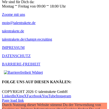
Wir sind für Dich da:
Montag ⎻ Freitag von 09:00 ⎻ 18:00 Uhr
Zoome mit uns
moin@talentrakete.de
talentrakete.de
talentrakete.de/chatgpt-recruiting
IMPRESSUM
DATENSCHUTZ
BARRIERE-FREIHEIT
FOLGE UNS AUF DIESEN KANÄLEN:
COPYRIGHT 2026 © talentrakete GmbH
LinkedIn
Xing
X
Facebook
YouTube
Instagram
Page load link
Durch Nutzung dieser Website stimmst Du der Verwendung von