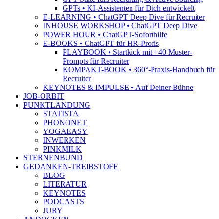
GPTs • KI-Assistenten für Dich entwickelt
E-LEARNING • ChatGPT Deep Dive für Recruiter
INHOUSE WORKSHOP • ChatGPT Deep Dive
POWER HOUR • ChatGPT-Soforthilfe
E-BOOKS • ChatGPT für HR-Profis
PLAYBOOK • Startkick mit +40 Muster-
Prompts für Recruiter
KOMPAKT-BOOK • 360°-Praxis-Handbuch für
Recruiter
KEYNOTES & IMPULSE • Auf Deiner Bühne
JOB-ORBIT
PUNKTLANDUNG
STATISTA
PHONONET
YOGAEASY
INWERKEN
PINKMILK
STERNENBUND
GEDANKEN-TREIBSTOFF
BLOG
LITERATUR
KEYNOTES
PODCASTS
JURY