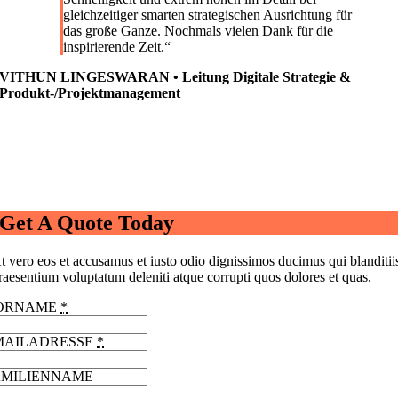
gleichzeitiger smarten strategischen Ausrichtung für
das große Ganze. Nochmals vielen Dank für die
inspirierende Zeit.
“
VITHUN LINGESWARAN • Leitung Digitale Strategie &
Produkt-/Projektmanagement
Get A Quote Today
t vero eos et accusamus et iusto odio dignissimos ducimus qui blanditii
raesentium voluptatum deleniti atque corrupti quos dolores et quas.
ORNAME
*
MAILADRESSE
*
AMILIENNAME