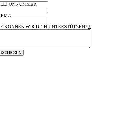
ELEFONNUMMER
HEMA
IE KÖNNEN WIR DICH UNTERSTÜTZEN?
*
BSCHICKEN
Wir katapultieren