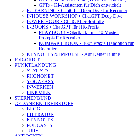
GPTs • KI-Assistenten für Dich entwickelt
E-LEARNING • ChatGPT Deep Dive für Recruiter
INHOUSE WORKSHOP • ChatGPT Deep Dive
POWER HOUR • ChatGPT-Soforthilfe
E-BOOKS • ChatGPT für HR-Profis
PLAYBOOK • Startkick mit +40 Muster-
Prompts für Recruiter
KOMPAKT-BOOK • 360°-Praxis-Handbuch für
Recruiter
KEYNOTES & IMPULSE • Auf Deiner Bühne
JOB-ORBIT
PUNKTLANDUNG
STATISTA
PHONONET
YOGAEASY
INWERKEN
PINKMILK
STERNENBUND
GEDANKEN-TREIBSTOFF
BLOG
LITERATUR
KEYNOTES
PODCASTS
JURY