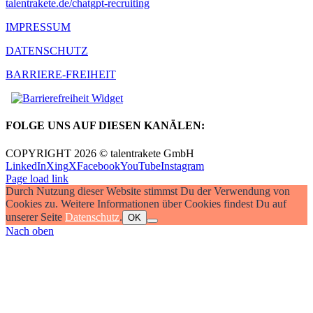
talentrakete.de/chatgpt-recruiting
IMPRESSUM
DATENSCHUTZ
BARRIERE-FREIHEIT
FOLGE UNS AUF DIESEN KANÄLEN:
COPYRIGHT 2026 © talentrakete GmbH
LinkedIn
Xing
X
Facebook
YouTube
Instagram
Page load link
Durch Nutzung dieser Website stimmst Du der Verwendung von
Cookies zu. Weitere Informationen über Cookies findest Du auf
unserer Seite
Datenschutz
.
OK
Nach oben