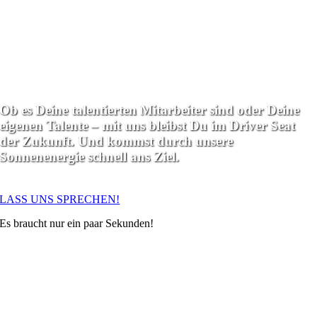
Talentpiloten in die
ideale Umlaufbahn.
Ob es Deine talentierten Mitarbeiter sind oder Deine
eigenen Talente – mit uns bleibst Du im Driver Seat
der Zukunft. Und kommst durch unsere
Sonnenenergie schnell ans Ziel.
LASS UNS SPRECHEN!
Es braucht nur ein paar Sekunden!