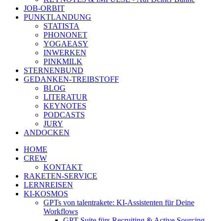
JOB-ORBIT
PUNKTLANDUNG
STATISTA
PHONONET
YOGAEASY
INWERKEN
PINKMILK
STERNENBUND
GEDANKEN-TREIBSTOFF
BLOG
LITERATUR
KEYNOTES
PODCASTS
JURY
ANDOCKEN
HOME
CREW
KONTAKT
RAKETEN-SERVICE
LERNREISEN
KI-KOSMOS
GPTs von talentrakete: KI-Assistenten für Deine
Workflows
GPT Suite fürs Recruiting & Active Sourcing