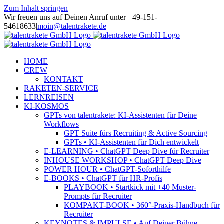
Zum Inhalt springen
Wir freuen uns auf Deinen Anruf unter +49-151-
54618633
|
moin@talentrakete.de
HOME
CREW
KONTAKT
RAKETEN-SERVICE
LERNREISEN
KI-KOSMOS
GPTs von talentrakete: KI-Assistenten für Deine
Workflows
GPT Suite fürs Recruiting & Active Sourcing
GPTs • KI-Assistenten für Dich entwickelt
E-LEARNING • ChatGPT Deep Dive für Recruiter
INHOUSE WORKSHOP • ChatGPT Deep Dive
POWER HOUR • ChatGPT-Soforthilfe
E-BOOKS • ChatGPT für HR-Profis
PLAYBOOK • Startkick mit +40 Muster-
Prompts für Recruiter
KOMPAKT-BOOK • 360°-Praxis-Handbuch für
Recruiter
KEYNOTES & IMPULSE • Auf Deiner Bühne