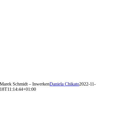
Marek Schmidt – Inwerken
Daniela Chikato
2022-11-
18T11:14:44+01:00