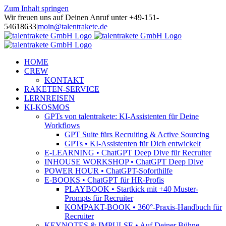
Zum Inhalt springen
Wir freuen uns auf Deinen Anruf unter +49-151-
54618633
|
moin@talentrakete.de
HOME
CREW
KONTAKT
RAKETEN-SERVICE
LERNREISEN
KI-KOSMOS
GPTs von talentrakete: KI-Assistenten für Deine
Workflows
GPT Suite fürs Recruiting & Active Sourcing
GPTs • KI-Assistenten für Dich entwickelt
E-LEARNING • ChatGPT Deep Dive für Recruiter
INHOUSE WORKSHOP • ChatGPT Deep Dive
POWER HOUR • ChatGPT-Soforthilfe
E-BOOKS • ChatGPT für HR-Profis
PLAYBOOK • Startkick mit +40 Muster-
Prompts für Recruiter
KOMPAKT-BOOK • 360°-Praxis-Handbuch für
Recruiter
KEYNOTES & IMPULSE • Auf Deiner Bühne