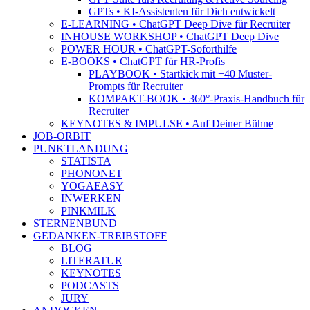
GPTs • KI-Assistenten für Dich entwickelt
E-LEARNING • ChatGPT Deep Dive für Recruiter
INHOUSE WORKSHOP • ChatGPT Deep Dive
POWER HOUR • ChatGPT-Soforthilfe
E-BOOKS • ChatGPT für HR-Profis
PLAYBOOK • Startkick mit +40 Muster-
Prompts für Recruiter
KOMPAKT-BOOK • 360°-Praxis-Handbuch für
Recruiter
KEYNOTES & IMPULSE • Auf Deiner Bühne
JOB-ORBIT
PUNKTLANDUNG
STATISTA
PHONONET
YOGAEASY
INWERKEN
PINKMILK
STERNENBUND
GEDANKEN-TREIBSTOFF
BLOG
LITERATUR
KEYNOTES
PODCASTS
JURY