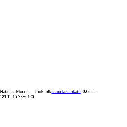
Natalina Muench – Pinkmilk
Daniela Chikato
2022-11-
18T11:15:33+01:00