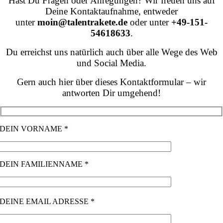
Hast Du Fragen oder Anregungen? Wir freuen uns auf
Deine Kontaktaufnahme, entweder
unter
moin@talentrakete.de
oder unter
+49-151-
54618633
.
Du erreichst uns natürlich auch über alle Wege des Web
und Social Media.
Gern auch hier über dieses Kontaktformular – wir
antworten Dir umgehend!
DEIN VORNAME *
DEIN FAMILIENNAME *
DEINE EMAIL ADRESSE *