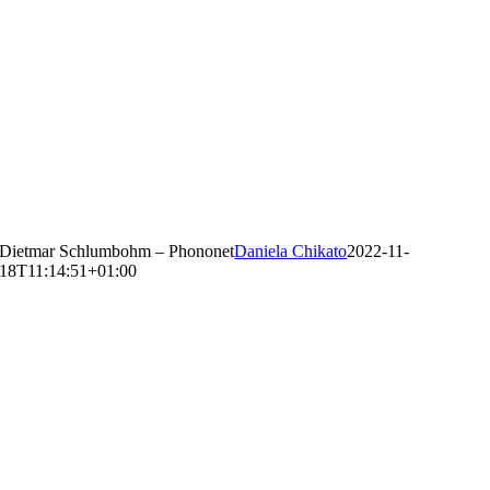
Dietmar Schlumbohm – Phononet
Daniela Chikato
2022-11-
18T11:14:51+01:00