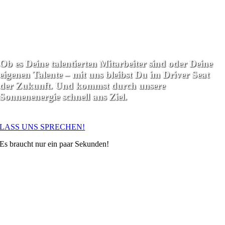
ideale Umlaufbahn.
Ob es Deine talentierten Mitarbeiter sind oder Deine
eigenen Talente – mit uns bleibst Du im Driver Seat
der Zukunft. Und kommst durch unsere
Sonnenenergie schnell ans Ziel.
LASS UNS SPRECHEN!
Es braucht nur ein paar Sekunden!