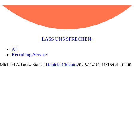
LASS UNS SPRECHEN.
All
Recruiting-Service
Michael Adam – Statista
Daniela Chikato
2022-11-18T11:15:04+01:00