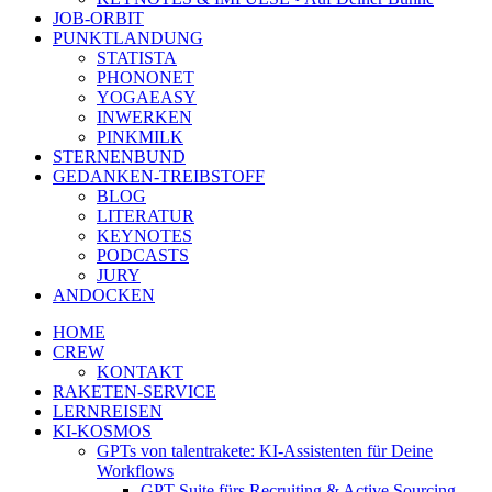
JOB-ORBIT
PUNKTLANDUNG
STATISTA
PHONONET
YOGAEASY
INWERKEN
PINKMILK
STERNENBUND
GEDANKEN-TREIBSTOFF
BLOG
LITERATUR
KEYNOTES
PODCASTS
JURY
ANDOCKEN
HOME
CREW
KONTAKT
RAKETEN-SERVICE
LERNREISEN
KI-KOSMOS
GPTs von talentrakete: KI-Assistenten für Deine
Workflows
GPT Suite fürs Recruiting & Active Sourcing