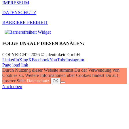
IMPRESSUM
DATENSCHUTZ
BARRIERE-FREIHEIT
FOLGE UNS AUF DIESEN KANÄLEN:
COPYRIGHT 2026 © talentrakete GmbH
LinkedIn
Xing
X
Facebook
YouTube
Instagram
Page load link
Durch Nutzung dieser Website stimmst Du der Verwendung von
Cookies zu. Weitere Informationen über Cookies findest Du auf
unserer Seite
Datenschutz
.
OK
Nach oben