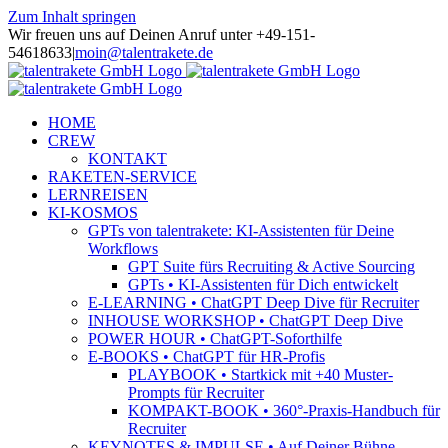
Zum Inhalt springen
Wir freuen uns auf Deinen Anruf unter +49-151-
54618633
|
moin@talentrakete.de
HOME
CREW
KONTAKT
RAKETEN-SERVICE
LERNREISEN
KI-KOSMOS
GPTs von talentrakete: KI-Assistenten für Deine
Workflows
GPT Suite fürs Recruiting & Active Sourcing
GPTs • KI-Assistenten für Dich entwickelt
E-LEARNING • ChatGPT Deep Dive für Recruiter
INHOUSE WORKSHOP • ChatGPT Deep Dive
POWER HOUR • ChatGPT-Soforthilfe
E-BOOKS • ChatGPT für HR-Profis
PLAYBOOK • Startkick mit +40 Muster-
Prompts für Recruiter
KOMPAKT-BOOK • 360°-Praxis-Handbuch für
Recruiter
KEYNOTES & IMPULSE • Auf Deiner Bühne