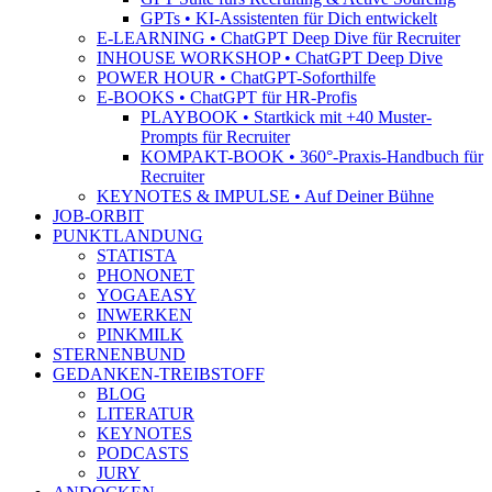
GPTs • KI-Assistenten für Dich entwickelt
E-LEARNING • ChatGPT Deep Dive für Recruiter
INHOUSE WORKSHOP • ChatGPT Deep Dive
POWER HOUR • ChatGPT-Soforthilfe
E-BOOKS • ChatGPT für HR-Profis
PLAYBOOK • Startkick mit +40 Muster-
Prompts für Recruiter
KOMPAKT-BOOK • 360°-Praxis-Handbuch für
Recruiter
KEYNOTES & IMPULSE • Auf Deiner Bühne
JOB-ORBIT
PUNKTLANDUNG
STATISTA
PHONONET
YOGAEASY
INWERKEN
PINKMILK
STERNENBUND
GEDANKEN-TREIBSTOFF
BLOG
LITERATUR
KEYNOTES
PODCASTS
JURY