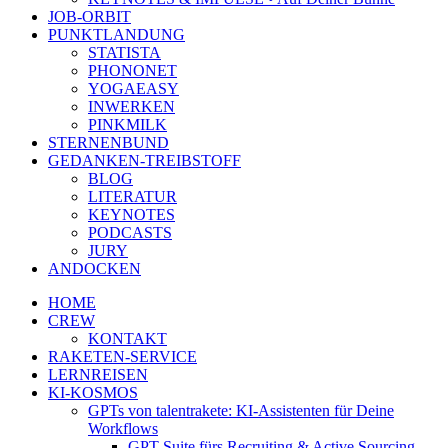
JOB-ORBIT
PUNKTLANDUNG
STATISTA
PHONONET
YOGAEASY
INWERKEN
PINKMILK
STERNENBUND
GEDANKEN-TREIBSTOFF
BLOG
LITERATUR
KEYNOTES
PODCASTS
JURY
ANDOCKEN
HOME
CREW
KONTAKT
RAKETEN-SERVICE
LERNREISEN
KI-KOSMOS
GPTs von talentrakete: KI-Assistenten für Deine
Workflows
GPT Suite fürs Recruiting & Active Sourcing