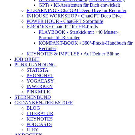
GPTs • KI-Assistenten für Dich entwickelt
E-LEARNING • ChatGPT Deep Dive für Recruiter
INHOUSE WORKSHOP • ChatGPT Deep Dive
POWER HOUR • ChatGPT-Soforthilfe
E-BOOKS • ChatGPT für HR-Profis
PLAYBOOK • Startkick mit +40 Muster-
Prompts für Recruiter
KOMPAKT-BOOK • 360°-Praxis-Handbuch für
Recruiter
KEYNOTES & IMPULSE • Auf Deiner Bühne
JOB-ORBIT
PUNKTLANDUNG
STATISTA
PHONONET
YOGAEASY
INWERKEN
PINKMILK
STERNENBUND
GEDANKEN-TREIBSTOFF
BLOG
LITERATUR
KEYNOTES
PODCASTS
JURY