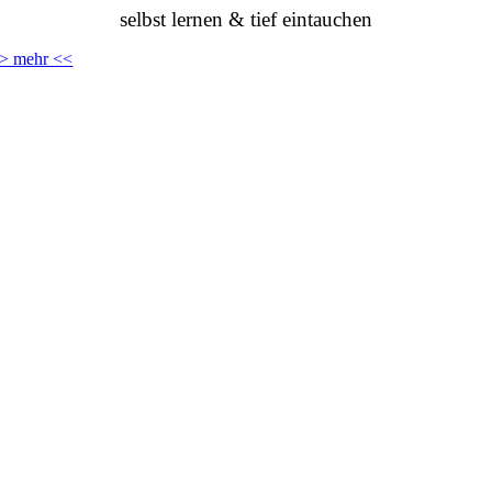
selbst lernen & tief eintauchen
> mehr <<