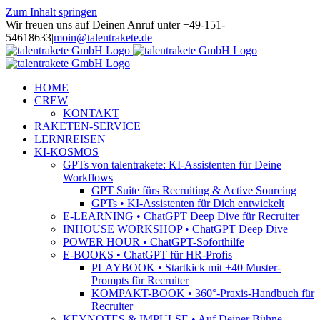
Zum Inhalt springen
Wir freuen uns auf Deinen Anruf unter +49-151-
54618633
|
moin@talentrakete.de
HOME
CREW
KONTAKT
RAKETEN-SERVICE
LERNREISEN
KI-KOSMOS
GPTs von talentrakete: KI-Assistenten für Deine
Workflows
GPT Suite fürs Recruiting & Active Sourcing
GPTs • KI-Assistenten für Dich entwickelt
E-LEARNING • ChatGPT Deep Dive für Recruiter
INHOUSE WORKSHOP • ChatGPT Deep Dive
POWER HOUR • ChatGPT-Soforthilfe
E-BOOKS • ChatGPT für HR-Profis
PLAYBOOK • Startkick mit +40 Muster-
Prompts für Recruiter
KOMPAKT-BOOK • 360°-Praxis-Handbuch für
Recruiter
KEYNOTES & IMPULSE • Auf Deiner Bühne