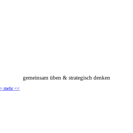
gemeinsam üben & strategisch denken
> mehr <<