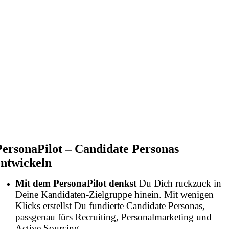
PersonaPilot
–
Candidate Personas
entwickeln
Mit dem PersonaPilot
denkst
Du Dich ruckzuck in
Deine Kandidaten-Zielgruppe hinein. Mit wenigen
Klicks erstellst Du fundierte Candidate Personas,
passgenau fürs Recruiting, Personalmarketing und
Active Sourcing.