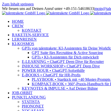
Zum Inhalt springen
Wir freuen uns auf Deinen Anruf unter +49-151-54618633
|
moin@tale
HOME
CREW
KONTAKT
RAKETEN-SERVICE
LERNREISEN
KI-KOSMOS
GPTs von talentrakete: KI-Assistenten für Deine Workfl
GPT Suite fürs Recruiting & Active Sourcing
GPTs • KI-Assistenten für Dich entwickelt
E-LEARNING • ChatGPT Deep Dive für Recruiter
INHOUSE WORKSHOP • ChatGPT Deep Dive
POWER HOUR • ChatGPT-Soforthilfe
E-BOOKS • ChatGPT für HR-Profis
PLAYBOOK • Startkick mit +40 Muster-Prompts f
KOMPAKT-BOOK • 360°-Praxis-Handbuch für R
KEYNOTES & IMPULSE • Auf Deiner Bühne
JOB-ORBIT
PUNKTLANDUNG
STATISTA
PHONONET
YOGAEASY