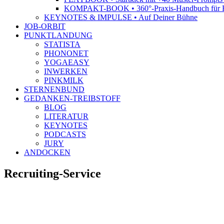
KOMPAKT-BOOK • 360°-Praxis-Handbuch für R
KEYNOTES & IMPULSE • Auf Deiner Bühne
JOB-ORBIT
PUNKTLANDUNG
STATISTA
PHONONET
YOGAEASY
INWERKEN
PINKMILK
STERNENBUND
GEDANKEN-TREIBSTOFF
BLOG
LITERATUR
KEYNOTES
PODCASTS
JURY
ANDOCKEN
Recruiting-Service