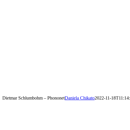
Dietmar Schlumbohm – Phononet
Daniela Chikato
2022-11-18T11:14