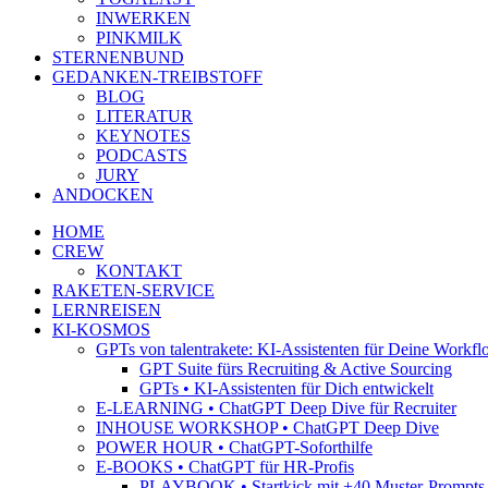
INWERKEN
PINKMILK
STERNENBUND
GEDANKEN-TREIBSTOFF
BLOG
LITERATUR
KEYNOTES
PODCASTS
JURY
ANDOCKEN
HOME
CREW
KONTAKT
RAKETEN-SERVICE
LERNREISEN
KI-KOSMOS
GPTs von talentrakete: KI-Assistenten für Deine Workfl
GPT Suite fürs Recruiting & Active Sourcing
GPTs • KI-Assistenten für Dich entwickelt
E-LEARNING • ChatGPT Deep Dive für Recruiter
INHOUSE WORKSHOP • ChatGPT Deep Dive
POWER HOUR • ChatGPT-Soforthilfe
E-BOOKS • ChatGPT für HR-Profis
PLAYBOOK • Startkick mit +40 Muster-Prompts f