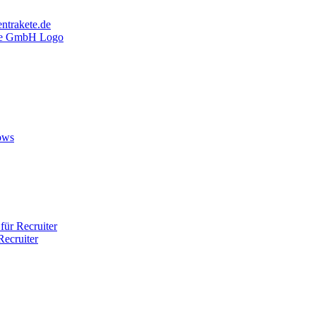
ntrakete.de
ows
ür Recruiter
ecruiter