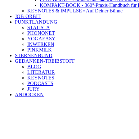
KOMPAKT-BOOK • 360°-Praxis-Handbuch für R
KEYNOTES & IMPULSE • Auf Deiner Bühne
JOB-ORBIT
PUNKTLANDUNG
STATISTA
PHONONET
YOGAEASY
INWERKEN
PINKMILK
STERNENBUND
GEDANKEN-TREIBSTOFF
BLOG
LITERATUR
KEYNOTES
PODCASTS
JURY
ANDOCKEN