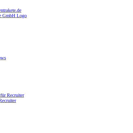
ntrakete.de
ows
ür Recruiter
ecruiter