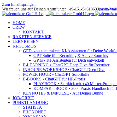
Zum Inhalt springen
Wir freuen uns auf Deinen Anruf unter +49-151-54618633
|
moin@tale
HOME
CREW
KONTAKT
RAKETEN-SERVICE
LERNREISEN
KI-KOSMOS
GPTs von talentrakete: KI-Assistenten für Deine Workfl
GPT Suite fürs Recruiting & Active Sourcing
GPTs • KI-Assistenten für Dich entwickelt
E-LEARNING • ChatGPT Deep Dive für Recruiter
INHOUSE WORKSHOP • ChatGPT Deep Dive
POWER HOUR • ChatGPT-Soforthilfe
E-BOOKS • ChatGPT für HR-Profis
PLAYBOOK • Startkick mit +40 Muster-Prompts f
KOMPAKT-BOOK • 360°-Praxis-Handbuch für R
KEYNOTES & IMPULSE • Auf Deiner Bühne
JOB-ORBIT
PUNKTLANDUNG
STATISTA
PHONONET
YOGAEASY