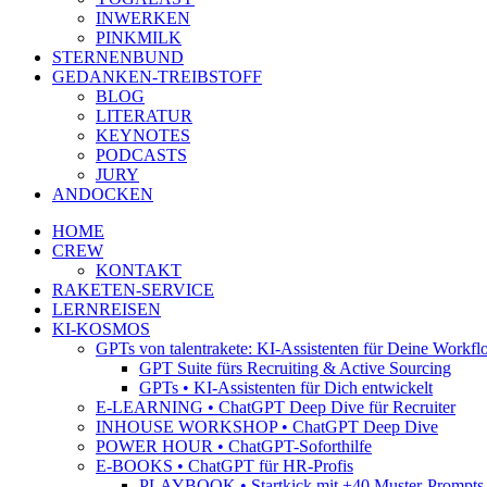
INWERKEN
PINKMILK
STERNENBUND
GEDANKEN-TREIBSTOFF
BLOG
LITERATUR
KEYNOTES
PODCASTS
JURY
ANDOCKEN
HOME
CREW
KONTAKT
RAKETEN-SERVICE
LERNREISEN
KI-KOSMOS
GPTs von talentrakete: KI-Assistenten für Deine Workfl
GPT Suite fürs Recruiting & Active Sourcing
GPTs • KI-Assistenten für Dich entwickelt
E-LEARNING • ChatGPT Deep Dive für Recruiter
INHOUSE WORKSHOP • ChatGPT Deep Dive
POWER HOUR • ChatGPT-Soforthilfe
E-BOOKS • ChatGPT für HR-Profis
PLAYBOOK • Startkick mit +40 Muster-Prompts f