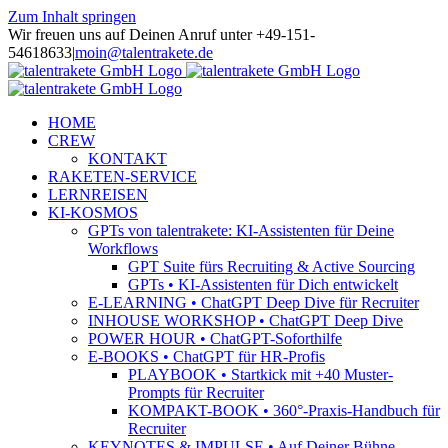
Zum Inhalt springen
Wir freuen uns auf Deinen Anruf unter +49-151-
54618633
|
moin@talentrakete.de
HOME
CREW
KONTAKT
RAKETEN-SERVICE
LERNREISEN
KI-KOSMOS
GPTs von talentrakete: KI-Assistenten für Deine
Workflows
GPT Suite fürs Recruiting & Active Sourcing
GPTs • KI-Assistenten für Dich entwickelt
E-LEARNING • ChatGPT Deep Dive für Recruiter
INHOUSE WORKSHOP • ChatGPT Deep Dive
POWER HOUR • ChatGPT-Soforthilfe
E-BOOKS • ChatGPT für HR-Profis
PLAYBOOK • Startkick mit +40 Muster-
Prompts für Recruiter
KOMPAKT-BOOK • 360°-Praxis-Handbuch für
Recruiter
KEYNOTES & IMPULSE • Auf Deiner Bühne