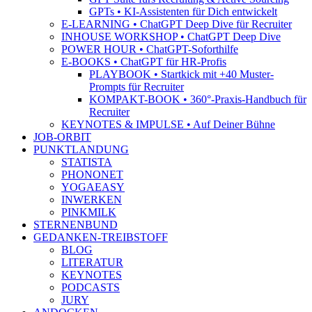
GPTs • KI-Assistenten für Dich entwickelt
E-LEARNING • ChatGPT Deep Dive für Recruiter
INHOUSE WORKSHOP • ChatGPT Deep Dive
POWER HOUR • ChatGPT-Soforthilfe
E-BOOKS • ChatGPT für HR-Profis
PLAYBOOK • Startkick mit +40 Muster-
Prompts für Recruiter
KOMPAKT-BOOK • 360°-Praxis-Handbuch für
Recruiter
KEYNOTES & IMPULSE • Auf Deiner Bühne
JOB-ORBIT
PUNKTLANDUNG
STATISTA
PHONONET
YOGAEASY
INWERKEN
PINKMILK
STERNENBUND
GEDANKEN-TREIBSTOFF
BLOG
LITERATUR
KEYNOTES
PODCASTS
JURY