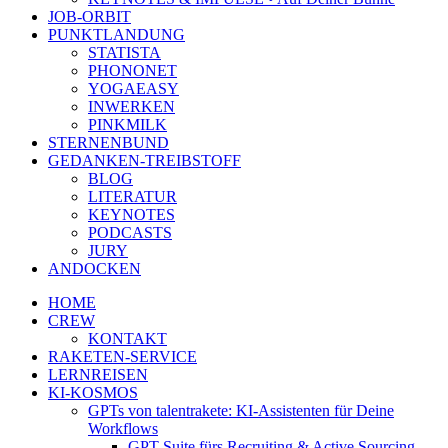
JOB-ORBIT
PUNKTLANDUNG
STATISTA
PHONONET
YOGAEASY
INWERKEN
PINKMILK
STERNENBUND
GEDANKEN-TREIBSTOFF
BLOG
LITERATUR
KEYNOTES
PODCASTS
JURY
ANDOCKEN
HOME
CREW
KONTAKT
RAKETEN-SERVICE
LERNREISEN
KI-KOSMOS
GPTs von talentrakete: KI-Assistenten für Deine
Workflows
GPT Suite fürs Recruiting & Active Sourcing