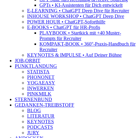
GPTs • KI-Assistenten für Dich entwickelt
E-LEARNING • ChatGPT Deep Dive für Recruiter
INHOUSE WORKSHOP • ChatGPT Deep Dive
POWER HOUR • ChatGPT-Soforthilfe
E-BOOKS • ChatGPT für HR-Profis
PLAYBOOK • Startkick mit +40 Muster-
Prompts für Recruiter
KOMPAKT-BOOK • 360°-Praxis-Handbuch für
Recruiter
KEYNOTES & IMPULSE • Auf Deiner Bühne
JOB-ORBIT
PUNKTLANDUNG
STATISTA
PHONONET
YOGAEASY
INWERKEN
PINKMILK
STERNENBUND
GEDANKEN-TREIBSTOFF
BLOG
LITERATUR
KEYNOTES
PODCASTS
JURY