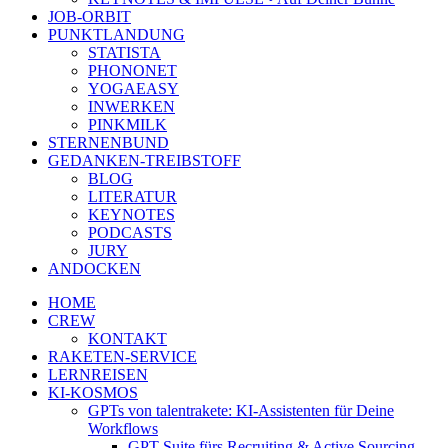
JOB-ORBIT
PUNKTLANDUNG
STATISTA
PHONONET
YOGAEASY
INWERKEN
PINKMILK
STERNENBUND
GEDANKEN-TREIBSTOFF
BLOG
LITERATUR
KEYNOTES
PODCASTS
JURY
ANDOCKEN
HOME
CREW
KONTAKT
RAKETEN-SERVICE
LERNREISEN
KI-KOSMOS
GPTs von talentrakete: KI-Assistenten für Deine
Workflows
GPT Suite fürs Recruiting & Active Sourcing