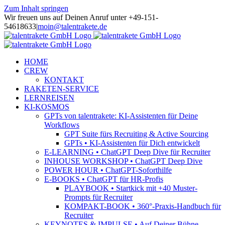
Zum Inhalt springen
Wir freuen uns auf Deinen Anruf unter +49-151-
54618633
|
moin@talentrakete.de
HOME
CREW
KONTAKT
RAKETEN-SERVICE
LERNREISEN
KI-KOSMOS
GPTs von talentrakete: KI-Assistenten für Deine
Workflows
GPT Suite fürs Recruiting & Active Sourcing
GPTs • KI-Assistenten für Dich entwickelt
E-LEARNING • ChatGPT Deep Dive für Recruiter
INHOUSE WORKSHOP • ChatGPT Deep Dive
POWER HOUR • ChatGPT-Soforthilfe
E-BOOKS • ChatGPT für HR-Profis
PLAYBOOK • Startkick mit +40 Muster-
Prompts für Recruiter
KOMPAKT-BOOK • 360°-Praxis-Handbuch für
Recruiter
KEYNOTES & IMPULSE • Auf Deiner Bühne