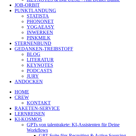
JOB-ORBIT
PUNKTLANDUNG
STATISTA
PHONONET
YOGAEASY
INWERKEN
PINKMILK
STERNENBUND
GEDANKEN-TREIBSTOFF
BLOG
LITERATUR
KEYNOTES
PODCASTS
JURY
ANDOCKEN
HOME
CREW
KONTAKT
RAKETEN-SERVICE
LERNREISEN
KI-KOSMOS
GPTs von talentrakete: KI-Assistenten für Deine
Workflows
GPT Suite fürs Recruiting & Active Sourcing