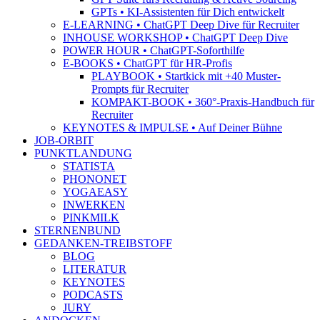
GPTs • KI-Assistenten für Dich entwickelt
E-LEARNING • ChatGPT Deep Dive für Recruiter
INHOUSE WORKSHOP • ChatGPT Deep Dive
POWER HOUR • ChatGPT-Soforthilfe
E-BOOKS • ChatGPT für HR-Profis
PLAYBOOK • Startkick mit +40 Muster-
Prompts für Recruiter
KOMPAKT-BOOK • 360°-Praxis-Handbuch für
Recruiter
KEYNOTES & IMPULSE • Auf Deiner Bühne
JOB-ORBIT
PUNKTLANDUNG
STATISTA
PHONONET
YOGAEASY
INWERKEN
PINKMILK
STERNENBUND
GEDANKEN-TREIBSTOFF
BLOG
LITERATUR
KEYNOTES
PODCASTS
JURY