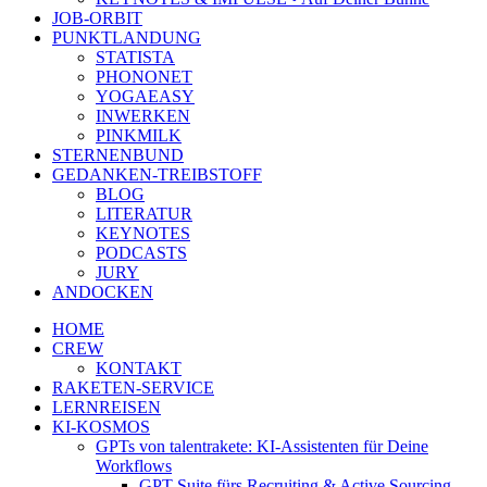
JOB-ORBIT
PUNKTLANDUNG
STATISTA
PHONONET
YOGAEASY
INWERKEN
PINKMILK
STERNENBUND
GEDANKEN-TREIBSTOFF
BLOG
LITERATUR
KEYNOTES
PODCASTS
JURY
ANDOCKEN
HOME
CREW
KONTAKT
RAKETEN-SERVICE
LERNREISEN
KI-KOSMOS
GPTs von talentrakete: KI-Assistenten für Deine
Workflows
GPT Suite fürs Recruiting & Active Sourcing