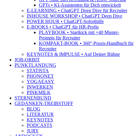
GPTs • KI-Assistenten für Dich entwickelt
E-LEARNING • ChatGPT Deep Dive für Recruiter
INHOUSE WORKSHOP • ChatGPT Deep Dive
POWER HOUR • ChatGPT-Soforthilfe
E-BOOKS • ChatGPT für HR-Profis
PLAYBOOK • Startkick mit +40 Muster-
Prompts für Recruiter
KOMPAKT-BOOK • 360°-Praxis-Handbuch für
Recruiter
KEYNOTES & IMPULSE • Auf Deiner Bühne
JOB-ORBIT
PUNKTLANDUNG
STATISTA
PHONONET
YOGAEASY
INWERKEN
PINKMILK
STERNENBUND
GEDANKEN-TREIBSTOFF
BLOG
LITERATUR
KEYNOTES
PODCASTS
JURY