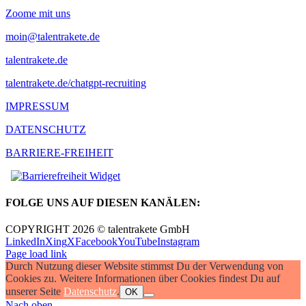
Zoome mit uns
moin@talentrakete.de
talentrakete.de
talentrakete.de/chatgpt-recruiting
IMPRESSUM
DATENSCHUTZ
BARRIERE-FREIHEIT
FOLGE UNS AUF DIESEN KANÄLEN:
COPYRIGHT 2026 © talentrakete GmbH
LinkedIn
Xing
X
Facebook
YouTube
Instagram
Page load link
Durch Nutzung dieser Website stimmst Du der Verwendung von
Cookies zu. Weitere Informationen über Cookies findest Du auf
unserer Seite
Datenschutz
.
OK
Nach oben