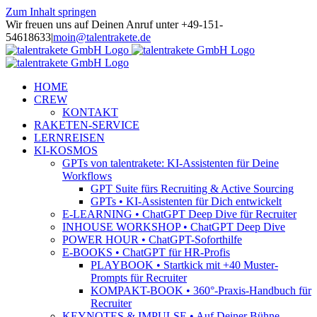
Zum Inhalt springen
Wir freuen uns auf Deinen Anruf unter +49-151-
54618633
|
moin@talentrakete.de
HOME
CREW
KONTAKT
RAKETEN-SERVICE
LERNREISEN
KI-KOSMOS
GPTs von talentrakete: KI-Assistenten für Deine
Workflows
GPT Suite fürs Recruiting & Active Sourcing
GPTs • KI-Assistenten für Dich entwickelt
E-LEARNING • ChatGPT Deep Dive für Recruiter
INHOUSE WORKSHOP • ChatGPT Deep Dive
POWER HOUR • ChatGPT-Soforthilfe
E-BOOKS • ChatGPT für HR-Profis
PLAYBOOK • Startkick mit +40 Muster-
Prompts für Recruiter
KOMPAKT-BOOK • 360°-Praxis-Handbuch für
Recruiter
KEYNOTES & IMPULSE • Auf Deiner Bühne