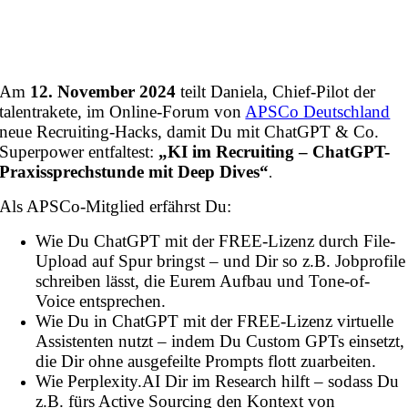
Am
12. November 2024
teilt Daniela, Chief-Pilot der
talentrakete, im Online-Forum von
APSCo Deutschland
neue Recruiting-Hacks, damit Du mit ChatGPT & Co.
Superpower entfaltest:
„KI im Recruiting – ChatGPT-
Praxissprechstunde mit Deep Dives“
.
Als APSCo-Mitglied erfährst Du:
Wie Du ChatGPT mit der FREE-Lizenz durch File-
Upload auf Spur bringst – und Dir so z.B. Jobprofile
schreiben lässt, die Eurem Aufbau und Tone-of-
Voice entsprechen.
Wie Du in ChatGPT mit der FREE-Lizenz virtuelle
Assistenten nutzt – indem Du Custom GPTs einsetzt,
die Dir ohne ausgefeilte Prompts flott zuarbeiten.
Wie Perplexity.AI Dir im Research hilft – sodass Du
z.B. fürs Active Sourcing den Kontext von