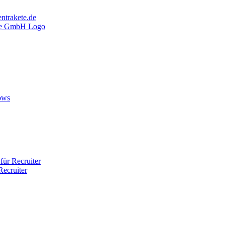
ntrakete.de
ows
ür Recruiter
ecruiter