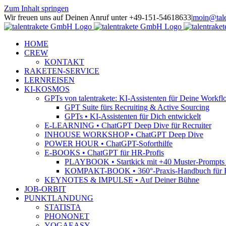
Zum Inhalt springen
Wir freuen uns auf Deinen Anruf unter +49-151-54618633
|
moin@tale
HOME
CREW
KONTAKT
RAKETEN-SERVICE
LERNREISEN
KI-KOSMOS
GPTs von talentrakete: KI-Assistenten für Deine Workfl
GPT Suite fürs Recruiting & Active Sourcing
GPTs • KI-Assistenten für Dich entwickelt
E-LEARNING • ChatGPT Deep Dive für Recruiter
INHOUSE WORKSHOP • ChatGPT Deep Dive
POWER HOUR • ChatGPT-Soforthilfe
E-BOOKS • ChatGPT für HR-Profis
PLAYBOOK • Startkick mit +40 Muster-Prompts f
KOMPAKT-BOOK • 360°-Praxis-Handbuch für R
KEYNOTES & IMPULSE • Auf Deiner Bühne
JOB-ORBIT
PUNKTLANDUNG
STATISTA
PHONONET
YOGAEASY