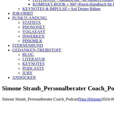
KOMPAKT-BOOK • 360°-Praxis-Handbuch für R
KEYNOTES & IMPULSE • Auf Deiner Bühne
JOB-ORBIT
PUNKTLANDUNG
STATISTA
PHONONET
YOGAEASY
INWERKEN
PINKMILK
STERNENBUND
GEDANKEN-TREIBSTOFF
BLOG
LITERATUR
KEYNOTES
PODCASTS
JURY
ANDOCKEN
Simone Straub_Personalberater Coach_Po
Simone Straub_Personalberater Coach_Podcast
Nina Höppner
2024-0