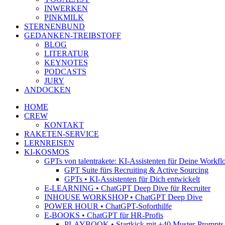
INWERKEN
PINKMILK
STERNENBUND
GEDANKEN-TREIBSTOFF
BLOG
LITERATUR
KEYNOTES
PODCASTS
JURY
ANDOCKEN
HOME
CREW
KONTAKT
RAKETEN-SERVICE
LERNREISEN
KI-KOSMOS
GPTs von talentrakete: KI-Assistenten für Deine Workfl
GPT Suite fürs Recruiting & Active Sourcing
GPTs • KI-Assistenten für Dich entwickelt
E-LEARNING • ChatGPT Deep Dive für Recruiter
INHOUSE WORKSHOP • ChatGPT Deep Dive
POWER HOUR • ChatGPT-Soforthilfe
E-BOOKS • ChatGPT für HR-Profis
PLAYBOOK • Startkick mit +40 Muster-Prompts f