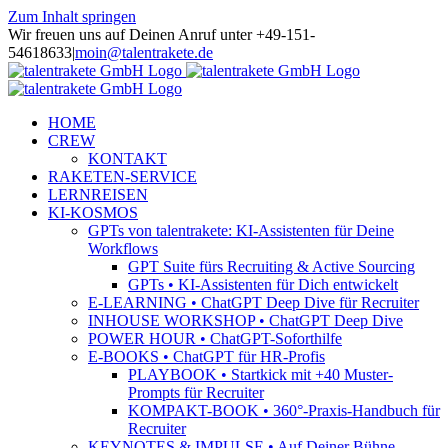
Zum Inhalt springen
Wir freuen uns auf Deinen Anruf unter +49-151-
54618633
|
moin@talentrakete.de
HOME
CREW
KONTAKT
RAKETEN-SERVICE
LERNREISEN
KI-KOSMOS
GPTs von talentrakete: KI-Assistenten für Deine
Workflows
GPT Suite fürs Recruiting & Active Sourcing
GPTs • KI-Assistenten für Dich entwickelt
E-LEARNING • ChatGPT Deep Dive für Recruiter
INHOUSE WORKSHOP • ChatGPT Deep Dive
POWER HOUR • ChatGPT-Soforthilfe
E-BOOKS • ChatGPT für HR-Profis
PLAYBOOK • Startkick mit +40 Muster-
Prompts für Recruiter
KOMPAKT-BOOK • 360°-Praxis-Handbuch für
Recruiter
KEYNOTES & IMPULSE • Auf Deiner Bühne