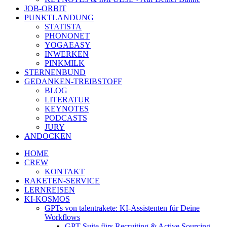
JOB-ORBIT
PUNKTLANDUNG
STATISTA
PHONONET
YOGAEASY
INWERKEN
PINKMILK
STERNENBUND
GEDANKEN-TREIBSTOFF
BLOG
LITERATUR
KEYNOTES
PODCASTS
JURY
ANDOCKEN
HOME
CREW
KONTAKT
RAKETEN-SERVICE
LERNREISEN
KI-KOSMOS
GPTs von talentrakete: KI-Assistenten für Deine
Workflows
GPT Suite fürs Recruiting & Active Sourcing