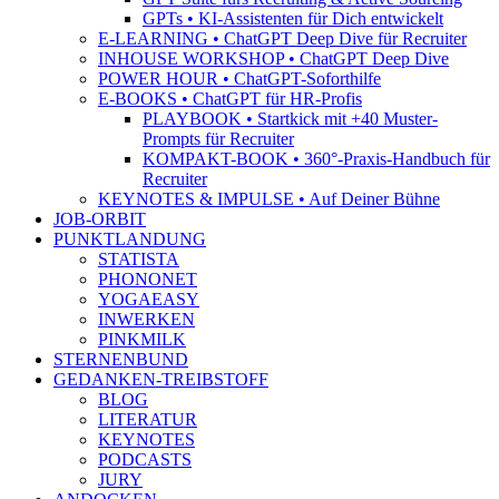
GPTs • KI-Assistenten für Dich entwickelt
E-LEARNING • ChatGPT Deep Dive für Recruiter
INHOUSE WORKSHOP • ChatGPT Deep Dive
POWER HOUR • ChatGPT-Soforthilfe
E-BOOKS • ChatGPT für HR-Profis
PLAYBOOK • Startkick mit +40 Muster-
Prompts für Recruiter
KOMPAKT-BOOK • 360°-Praxis-Handbuch für
Recruiter
KEYNOTES & IMPULSE • Auf Deiner Bühne
JOB-ORBIT
PUNKTLANDUNG
STATISTA
PHONONET
YOGAEASY
INWERKEN
PINKMILK
STERNENBUND
GEDANKEN-TREIBSTOFF
BLOG
LITERATUR
KEYNOTES
PODCASTS
JURY