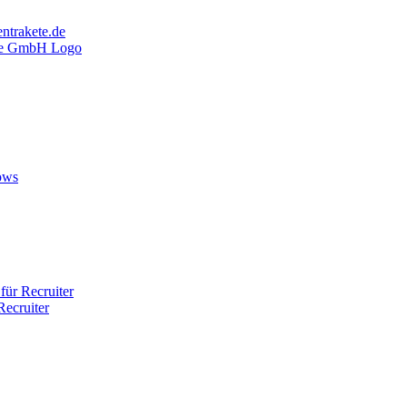
ntrakete.de
ows
ür Recruiter
ecruiter