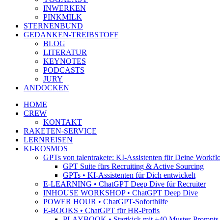
INWERKEN
PINKMILK
STERNENBUND
GEDANKEN-TREIBSTOFF
BLOG
LITERATUR
KEYNOTES
PODCASTS
JURY
ANDOCKEN
HOME
CREW
KONTAKT
RAKETEN-SERVICE
LERNREISEN
KI-KOSMOS
GPTs von talentrakete: KI-Assistenten für Deine Workfl
GPT Suite fürs Recruiting & Active Sourcing
GPTs • KI-Assistenten für Dich entwickelt
E-LEARNING • ChatGPT Deep Dive für Recruiter
INHOUSE WORKSHOP • ChatGPT Deep Dive
POWER HOUR • ChatGPT-Soforthilfe
E-BOOKS • ChatGPT für HR-Profis
PLAYBOOK • Startkick mit +40 Muster-Prompts f