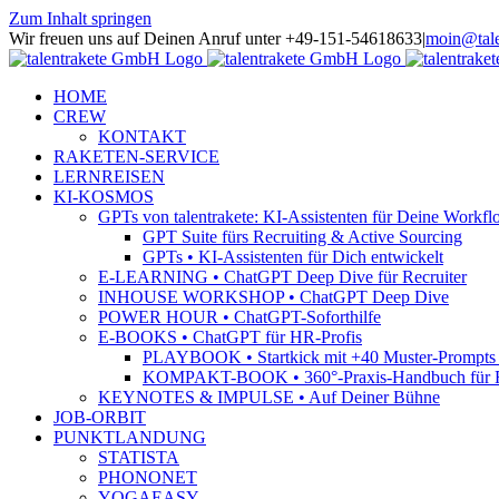
Zum Inhalt springen
Wir freuen uns auf Deinen Anruf unter +49-151-54618633
|
moin@tale
HOME
CREW
KONTAKT
RAKETEN-SERVICE
LERNREISEN
KI-KOSMOS
GPTs von talentrakete: KI-Assistenten für Deine Workfl
GPT Suite fürs Recruiting & Active Sourcing
GPTs • KI-Assistenten für Dich entwickelt
E-LEARNING • ChatGPT Deep Dive für Recruiter
INHOUSE WORKSHOP • ChatGPT Deep Dive
POWER HOUR • ChatGPT-Soforthilfe
E-BOOKS • ChatGPT für HR-Profis
PLAYBOOK • Startkick mit +40 Muster-Prompts f
KOMPAKT-BOOK • 360°-Praxis-Handbuch für R
KEYNOTES & IMPULSE • Auf Deiner Bühne
JOB-ORBIT
PUNKTLANDUNG
STATISTA
PHONONET
YOGAEASY