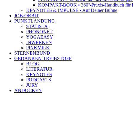
KOMPAKT-BOOK • 360°-Praxis-Handbuch für R
KEYNOTES & IMPULSE • Auf Deiner Bühne
JOB-ORBIT
PUNKTLANDUNG
STATISTA
PHONONET
YOGAEASY
INWERKEN
PINKMILK
STERNENBUND
GEDANKEN-TREIBSTOFF
BLOG
LITERATUR
KEYNOTES
PODCASTS
JURY
ANDOCKEN