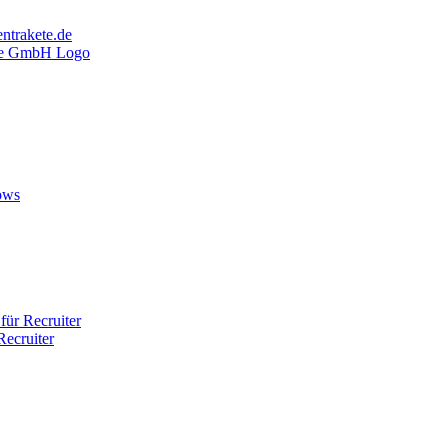
ntrakete.de
ows
ür Recruiter
ecruiter