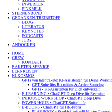
INWERKEN
PINKMILK
STERNENBUND
GEDANKEN-TREIBSTOFF
BLOG
LITERATUR
KEYNOTES
PODCASTS
JURY
ANDOCKEN
HOME
CREW
KONTAKT
RAKETEN-SERVICE
LERNREISEN
KI-KOSMOS
GPTs von talentrakete: KI-Assistenten für Deine Workfl
GPT Suite fürs Recruiting & Active Sourcing
GPTs • KI-Assistenten für Dich entwickelt
E-LEARNING • ChatGPT Deep Dive für Recruiter
INHOUSE WORKSHOP • ChatGPT Deep Dive
POWER HOUR • ChatGPT-Soforthilfe
E-BOOKS • ChatGPT für HR-Profis
PLAYBOOK • Startkick mit +40 Muster-Prompts f