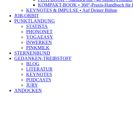
KOMPAKT-BOOK • 360°-Praxis-Handbuch für R
KEYNOTES & IMPULSE • Auf Deiner Bühne
JOB-ORBIT
PUNKTLANDUNG
STATISTA
PHONONET
YOGAEASY
INWERKEN
PINKMILK
STERNENBUND
GEDANKEN-TREIBSTOFF
BLOG
LITERATUR
KEYNOTES
PODCASTS
JURY
ANDOCKEN