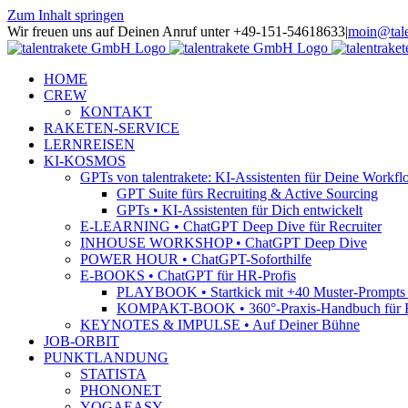
Zum Inhalt springen
Wir freuen uns auf Deinen Anruf unter +49-151-54618633
|
moin@tale
HOME
CREW
KONTAKT
RAKETEN-SERVICE
LERNREISEN
KI-KOSMOS
GPTs von talentrakete: KI-Assistenten für Deine Workfl
GPT Suite fürs Recruiting & Active Sourcing
GPTs • KI-Assistenten für Dich entwickelt
E-LEARNING • ChatGPT Deep Dive für Recruiter
INHOUSE WORKSHOP • ChatGPT Deep Dive
POWER HOUR • ChatGPT-Soforthilfe
E-BOOKS • ChatGPT für HR-Profis
PLAYBOOK • Startkick mit +40 Muster-Prompts f
KOMPAKT-BOOK • 360°-Praxis-Handbuch für R
KEYNOTES & IMPULSE • Auf Deiner Bühne
JOB-ORBIT
PUNKTLANDUNG
STATISTA
PHONONET
YOGAEASY