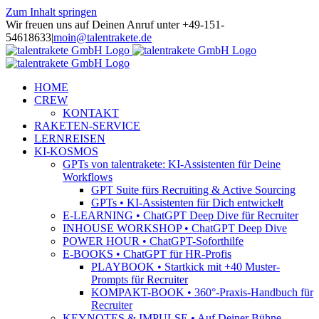
Zum Inhalt springen
Wir freuen uns auf Deinen Anruf unter +49-151-
54618633
|
moin@talentrakete.de
HOME
CREW
KONTAKT
RAKETEN-SERVICE
LERNREISEN
KI-KOSMOS
GPTs von talentrakete: KI-Assistenten für Deine
Workflows
GPT Suite fürs Recruiting & Active Sourcing
GPTs • KI-Assistenten für Dich entwickelt
E-LEARNING • ChatGPT Deep Dive für Recruiter
INHOUSE WORKSHOP • ChatGPT Deep Dive
POWER HOUR • ChatGPT-Soforthilfe
E-BOOKS • ChatGPT für HR-Profis
PLAYBOOK • Startkick mit +40 Muster-
Prompts für Recruiter
KOMPAKT-BOOK • 360°-Praxis-Handbuch für
Recruiter
KEYNOTES & IMPULSE • Auf Deiner Bühne