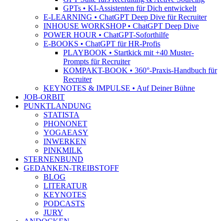
GPTs • KI-Assistenten für Dich entwickelt
E-LEARNING • ChatGPT Deep Dive für Recruiter
INHOUSE WORKSHOP • ChatGPT Deep Dive
POWER HOUR • ChatGPT-Soforthilfe
E-BOOKS • ChatGPT für HR-Profis
PLAYBOOK • Startkick mit +40 Muster-
Prompts für Recruiter
KOMPAKT-BOOK • 360°-Praxis-Handbuch für
Recruiter
KEYNOTES & IMPULSE • Auf Deiner Bühne
JOB-ORBIT
PUNKTLANDUNG
STATISTA
PHONONET
YOGAEASY
INWERKEN
PINKMILK
STERNENBUND
GEDANKEN-TREIBSTOFF
BLOG
LITERATUR
KEYNOTES
PODCASTS
JURY