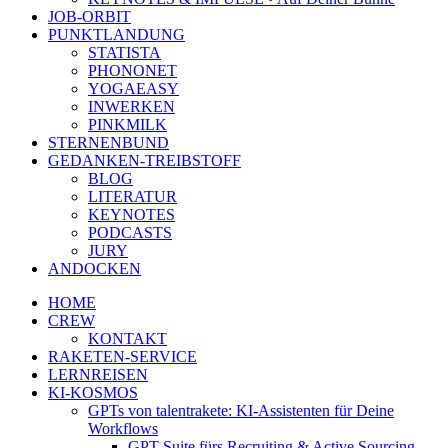
JOB-ORBIT
PUNKTLANDUNG
STATISTA
PHONONET
YOGAEASY
INWERKEN
PINKMILK
STERNENBUND
GEDANKEN-TREIBSTOFF
BLOG
LITERATUR
KEYNOTES
PODCASTS
JURY
ANDOCKEN
HOME
CREW
KONTAKT
RAKETEN-SERVICE
LERNREISEN
KI-KOSMOS
GPTs von talentrakete: KI-Assistenten für Deine
Workflows
GPT Suite fürs Recruiting & Active Sourcing