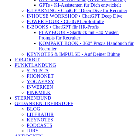
GPTs • KI-Assistenten für Dich entwickelt
E-LEARNING • ChatGPT Deep Dive für Recruiter
INHOUSE WORKSHOP • ChatGPT Deep Dive
POWER HOUR • ChatGPT-Soforthilfe
E-BOOKS • ChatGPT für HR-Profis
PLAYBOOK • Startkick mit +40 Muster-
Prompts für Recruiter
KOMPAKT-BOOK • 360°-Praxis-Handbuch für
Recruiter
KEYNOTES & IMPULSE • Auf Deiner Bühne
JOB-ORBIT
PUNKTLANDUNG
STATISTA
PHONONET
YOGAEASY
INWERKEN
PINKMILK
STERNENBUND
GEDANKEN-TREIBSTOFF
BLOG
LITERATUR
KEYNOTES
PODCASTS
JURY