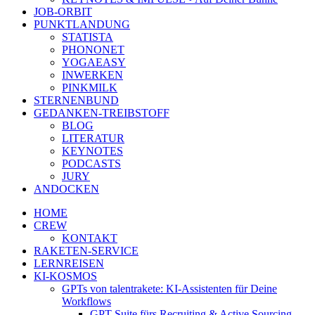
JOB-ORBIT
PUNKTLANDUNG
STATISTA
PHONONET
YOGAEASY
INWERKEN
PINKMILK
STERNENBUND
GEDANKEN-TREIBSTOFF
BLOG
LITERATUR
KEYNOTES
PODCASTS
JURY
ANDOCKEN
HOME
CREW
KONTAKT
RAKETEN-SERVICE
LERNREISEN
KI-KOSMOS
GPTs von talentrakete: KI-Assistenten für Deine
Workflows
GPT Suite fürs Recruiting & Active Sourcing