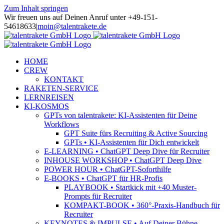
Zum Inhalt springen
Wir freuen uns auf Deinen Anruf unter +49-151-
54618633
|
moin@talentrakete.de
HOME
CREW
KONTAKT
RAKETEN-SERVICE
LERNREISEN
KI-KOSMOS
GPTs von talentrakete: KI-Assistenten für Deine
Workflows
GPT Suite fürs Recruiting & Active Sourcing
GPTs • KI-Assistenten für Dich entwickelt
E-LEARNING • ChatGPT Deep Dive für Recruiter
INHOUSE WORKSHOP • ChatGPT Deep Dive
POWER HOUR • ChatGPT-Soforthilfe
E-BOOKS • ChatGPT für HR-Profis
PLAYBOOK • Startkick mit +40 Muster-
Prompts für Recruiter
KOMPAKT-BOOK • 360°-Praxis-Handbuch für
Recruiter
KEYNOTES & IMPULSE • Auf Deiner Bühne