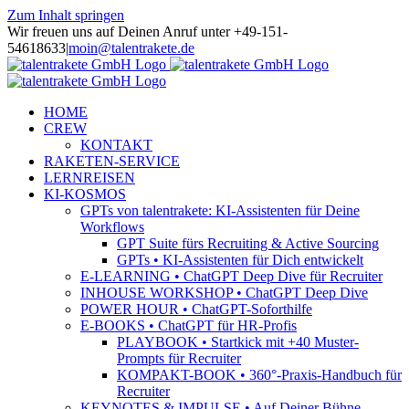
Zum Inhalt springen
Wir freuen uns auf Deinen Anruf unter +49-151-
54618633
|
moin@talentrakete.de
HOME
CREW
KONTAKT
RAKETEN-SERVICE
LERNREISEN
KI-KOSMOS
GPTs von talentrakete: KI-Assistenten für Deine
Workflows
GPT Suite fürs Recruiting & Active Sourcing
GPTs • KI-Assistenten für Dich entwickelt
E-LEARNING • ChatGPT Deep Dive für Recruiter
INHOUSE WORKSHOP • ChatGPT Deep Dive
POWER HOUR • ChatGPT-Soforthilfe
E-BOOKS • ChatGPT für HR-Profis
PLAYBOOK • Startkick mit +40 Muster-
Prompts für Recruiter
KOMPAKT-BOOK • 360°-Praxis-Handbuch für
Recruiter
KEYNOTES & IMPULSE • Auf Deiner Bühne