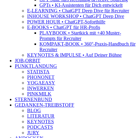
GPTs • KI-Assistenten für Dich entwickelt
E-LEARNING • ChatGPT Deep Dive für Recruiter
INHOUSE WORKSHOP • ChatGPT Deep Dive
POWER HOUR • ChatGPT-Soforthilfe
E-BOOKS • ChatGPT für HR-Profis
PLAYBOOK • Startkick mit +40 Muster-
Prompts für Recruiter
KOMPAKT-BOOK • 360°-Praxis-Handbuch für
Recruiter
KEYNOTES & IMPULSE • Auf Deiner Bühne
JOB-ORBIT
PUNKTLANDUNG
STATISTA
PHONONET
YOGAEASY
INWERKEN
PINKMILK
STERNENBUND
GEDANKEN-TREIBSTOFF
BLOG
LITERATUR
KEYNOTES
PODCASTS
JURY