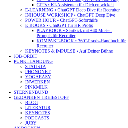
GPTs • KI-Assistenten für Dich entwickelt
E-LEARNING • ChatGPT Deep Dive für Recruiter
INHOUSE WORKSHOP • ChatGPT Deep Dive
POWER HOUR • ChatGPT-Soforthilfe
E-BOOKS • ChatGPT für HR-Profis
PLAYBOOK • Startkick mit +40 Muster-
Prompts für Recruiter
KOMPAKT-BOOK • 360°-Praxis-Handbuch für
Recruiter
KEYNOTES & IMPULSE • Auf Deiner Bühne
JOB-ORBIT
PUNKTLANDUNG
STATISTA
PHONONET
YOGAEASY
INWERKEN
PINKMILK
STERNENBUND
GEDANKEN-TREIBSTOFF
BLOG
LITERATUR
KEYNOTES
PODCASTS
JURY