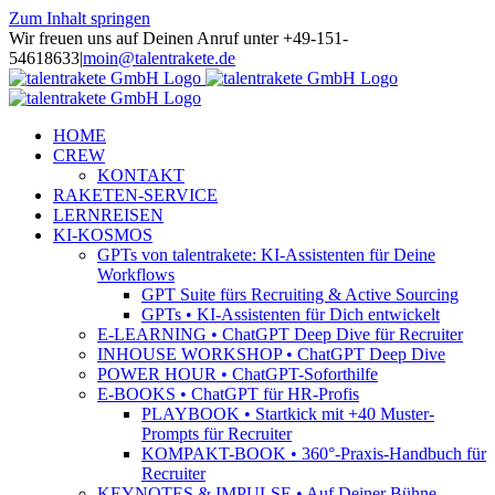
Zum Inhalt springen
Wir freuen uns auf Deinen Anruf unter +49-151-
54618633
|
moin@talentrakete.de
HOME
CREW
KONTAKT
RAKETEN-SERVICE
LERNREISEN
KI-KOSMOS
GPTs von talentrakete: KI-Assistenten für Deine
Workflows
GPT Suite fürs Recruiting & Active Sourcing
GPTs • KI-Assistenten für Dich entwickelt
E-LEARNING • ChatGPT Deep Dive für Recruiter
INHOUSE WORKSHOP • ChatGPT Deep Dive
POWER HOUR • ChatGPT-Soforthilfe
E-BOOKS • ChatGPT für HR-Profis
PLAYBOOK • Startkick mit +40 Muster-
Prompts für Recruiter
KOMPAKT-BOOK • 360°-Praxis-Handbuch für
Recruiter
KEYNOTES & IMPULSE • Auf Deiner Bühne