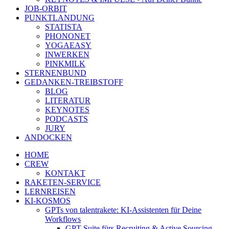
JOB-ORBIT
PUNKTLANDUNG
STATISTA
PHONONET
YOGAEASY
INWERKEN
PINKMILK
STERNENBUND
GEDANKEN-TREIBSTOFF
BLOG
LITERATUR
KEYNOTES
PODCASTS
JURY
ANDOCKEN
HOME
CREW
KONTAKT
RAKETEN-SERVICE
LERNREISEN
KI-KOSMOS
GPTs von talentrakete: KI-Assistenten für Deine
Workflows
GPT Suite fürs Recruiting & Active Sourcing