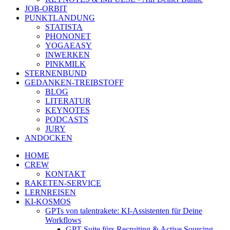
JOB-ORBIT
PUNKTLANDUNG
STATISTA
PHONONET
YOGAEASY
INWERKEN
PINKMILK
STERNENBUND
GEDANKEN-TREIBSTOFF
BLOG
LITERATUR
KEYNOTES
PODCASTS
JURY
ANDOCKEN
HOME
CREW
KONTAKT
RAKETEN-SERVICE
LERNREISEN
KI-KOSMOS
GPTs von talentrakete: KI-Assistenten für Deine
Workflows
GPT Suite fürs Recruiting & Active Sourcing