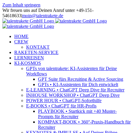
Zum Inhalt springen
Wir freuen uns auf Deinen Anruf unter +49-151-
54618633
|
moin@talentrakete.de
HOME
CREW
KONTAKT
RAKETEN-SERVICE
LERNREISEN
KI-KOSMOS
GPTs von talentrakete: KI-Assistenten für Deine
Workflows
GPT Suite fürs Recruiting & Active Sourcing
GPTs • KI-Assistenten für Dich entwickelt
E-LEARNING • ChatGPT Deep Dive für Recruiter
INHOUSE WORKSHOP • ChatGPT Deep Dive
POWER HOUR • ChatGPT-Soforthilfe
E-BOOKS • ChatGPT für HR-Profis
PLAYBOOK • Startkick mit +40 Muster-
Prompts für Recruiter
KOMPAKT-BOOK • 360°-Praxis-Handbuch für
Recruiter
KEYNOTES & IMPULSE • Auf Deiner Bühne