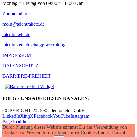
Montag ⎻ Freitag von 09:00 ⎻ 18:00 Uhr
Zoome mit uns
moin@talentrakete.de
talentrakete.de
talentrakete.de/chatgpt-recruiting
IMPRESSUM
DATENSCHUTZ
BARRIERE-FREIHEIT
FOLGE UNS AUF DIESEN KANÄLEN:
COPYRIGHT 2026 © talentrakete GmbH
LinkedIn
Xing
X
Facebook
YouTube
Instagram
Page load link
Durch Nutzung dieser Website stimmst Du der Verwendung von
Cookies zu. Weitere Informationen über Cookies findest Du auf