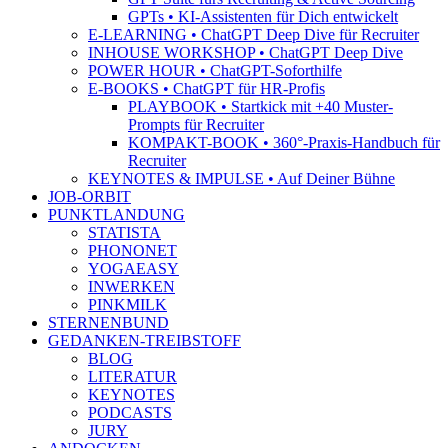
GPTs • KI-Assistenten für Dich entwickelt
E-LEARNING • ChatGPT Deep Dive für Recruiter
INHOUSE WORKSHOP • ChatGPT Deep Dive
POWER HOUR • ChatGPT-Soforthilfe
E-BOOKS • ChatGPT für HR-Profis
PLAYBOOK • Startkick mit +40 Muster-
Prompts für Recruiter
KOMPAKT-BOOK • 360°-Praxis-Handbuch für
Recruiter
KEYNOTES & IMPULSE • Auf Deiner Bühne
JOB-ORBIT
PUNKTLANDUNG
STATISTA
PHONONET
YOGAEASY
INWERKEN
PINKMILK
STERNENBUND
GEDANKEN-TREIBSTOFF
BLOG
LITERATUR
KEYNOTES
PODCASTS
JURY