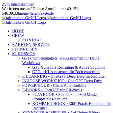
Zum Inhalt springen
Wir freuen uns auf Deinen Anruf unter +49-151-
54618633
|
moin@talentrakete.de
HOME
CREW
KONTAKT
RAKETEN-SERVICE
LERNREISEN
KI-KOSMOS
GPTs von talentrakete: KI-Assistenten für Deine
Workflows
GPT Suite fürs Recruiting & Active Sourcing
GPTs • KI-Assistenten für Dich entwickelt
E-LEARNING • ChatGPT Deep Dive für Recruiter
INHOUSE WORKSHOP • ChatGPT Deep Dive
POWER HOUR • ChatGPT-Soforthilfe
E-BOOKS • ChatGPT für HR-Profis
PLAYBOOK • Startkick mit +40 Muster-
Prompts für Recruiter
KOMPAKT-BOOK • 360°-Praxis-Handbuch für
Recruiter
KEYNOTES & IMPULSE • Auf Deiner Bühne