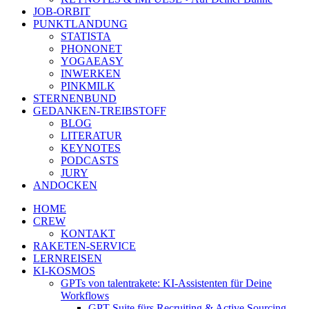
JOB-ORBIT
PUNKTLANDUNG
STATISTA
PHONONET
YOGAEASY
INWERKEN
PINKMILK
STERNENBUND
GEDANKEN-TREIBSTOFF
BLOG
LITERATUR
KEYNOTES
PODCASTS
JURY
ANDOCKEN
HOME
CREW
KONTAKT
RAKETEN-SERVICE
LERNREISEN
KI-KOSMOS
GPTs von talentrakete: KI-Assistenten für Deine
Workflows
GPT Suite fürs Recruiting & Active Sourcing