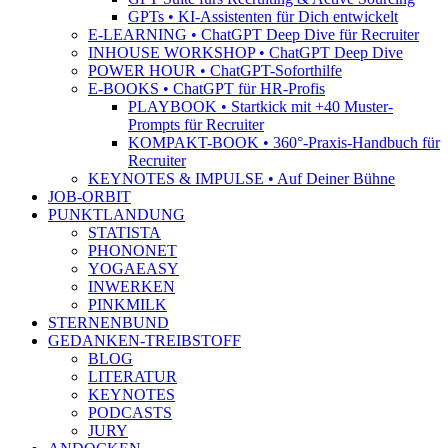
GPTs • KI-Assistenten für Dich entwickelt
E-LEARNING • ChatGPT Deep Dive für Recruiter
INHOUSE WORKSHOP • ChatGPT Deep Dive
POWER HOUR • ChatGPT-Soforthilfe
E-BOOKS • ChatGPT für HR-Profis
PLAYBOOK • Startkick mit +40 Muster-
Prompts für Recruiter
KOMPAKT-BOOK • 360°-Praxis-Handbuch für
Recruiter
KEYNOTES & IMPULSE • Auf Deiner Bühne
JOB-ORBIT
PUNKTLANDUNG
STATISTA
PHONONET
YOGAEASY
INWERKEN
PINKMILK
STERNENBUND
GEDANKEN-TREIBSTOFF
BLOG
LITERATUR
KEYNOTES
PODCASTS
JURY