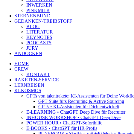
INWERKEN
PINKMILK
STERNENBUND
GEDANKEN-TREIBSTOFF
BLOG
LITERATUR
KEYNOTES
PODCASTS
JURY
ANDOCKEN
HOME
CREW
KONTAKT
RAKETEN-SERVICE
LERNREISEN
KI-KOSMOS
GPTs von talentrakete: KI-Assistenten für Deine Workfl
GPT Suite fürs Recruiting & Active Sourcing
GPTs • KI-Assistenten für Dich entwickelt
E-LEARNING • ChatGPT Deep Dive für Recruiter
INHOUSE WORKSHOP • ChatGPT Deep Dive
POWER HOUR • ChatGPT-Soforthilfe
E-BOOKS • ChatGPT für HR-Profis
PLAYBOOK • Startkick mit +40 Muster-Prompts f