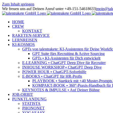
Zum Inhalt springen
Wir freuen uns auf Deinen Anruf unter +49-151-54618633
|
moin@tale
HOME
CREW
KONTAKT
RAKETEN-SERVICE
LERNREISEN
KI-KOSMOS
GPTs von talentrakete: KI-Assistenten für Deine Workfl
GPT Suite fürs Recruiting & Active Sourcing
GPTs • KI-Assistenten für Dich entwickelt
E-LEARNING • ChatGPT Deep Dive für Recruiter
INHOUSE WORKSHOP • ChatGPT Deep Dive
POWER HOUR • ChatGPT-Soforthilfe
E-BOOKS • ChatGPT für HR-Profis
PLAYBOOK • Startkick mit +40 Muster-Prompts f
KOMPAKT-BOOK • 360°-Praxis-Handbuch für R
KEYNOTES & IMPULSE • Auf Deiner Bühne
JOB-ORBIT
PUNKTLANDUNG
STATISTA
PHONONET
YOGAEASY