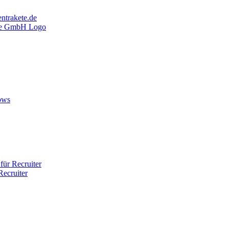
ntrakete.de
ows
ür Recruiter
ecruiter