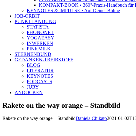
KOMPAKT-BOOK • 360°-Praxis-Handbuch für R
KEYNOTES & IMPULSE • Auf Deiner Bühne
JOB-ORBIT
PUNKTLANDUNG
STATISTA
PHONONET
YOGAEASY
INWERKEN
PINKMILK
STERNENBUND
GEDANKEN-TREIBSTOFF
BLOG
LITERATUR
KEYNOTES
PODCASTS
JURY
ANDOCKEN
Rakete on the way orange – Standbild
Rakete on the way orange – Standbild
Daniela Chikato
2021-01-02T1