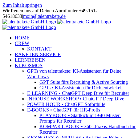
Zum Inhalt springen
Wir freuen uns auf Deinen Anruf unter +49-151-
54618633
|
moin@talentrakete.de
HOME
CREW
KONTAKT
RAKETEN-SERVICE
LERNREISEN
KI-KOSMOS
GPTs von talentrakete: KI-Assistenten für Deine
Workflows
GPT Suite fürs Recruiting & Active Sourcing
GPTs • KI-Assistenten für Dich entwickelt
E-LEARNING • ChatGPT Deep Dive für Recruiter
INHOUSE WORKSHOP • ChatGPT Deep Dive
POWER HOUR • ChatGPT-Soforthilfe
E-BOOKS • ChatGPT für HR-Profis
PLAYBOOK • Startkick mit +40 Muster-
Prompts für Recruiter
KOMPAKT-BOOK • 360°-Praxis-Handbuch für
Recruiter
KEYNOTES & IMPULSE • Auf Deiner Bühne