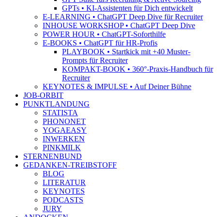
GPTs • KI-Assistenten für Dich entwickelt
E-LEARNING • ChatGPT Deep Dive für Recruiter
INHOUSE WORKSHOP • ChatGPT Deep Dive
POWER HOUR • ChatGPT-Soforthilfe
E-BOOKS • ChatGPT für HR-Profis
PLAYBOOK • Startkick mit +40 Muster-
Prompts für Recruiter
KOMPAKT-BOOK • 360°-Praxis-Handbuch für
Recruiter
KEYNOTES & IMPULSE • Auf Deiner Bühne
JOB-ORBIT
PUNKTLANDUNG
STATISTA
PHONONET
YOGAEASY
INWERKEN
PINKMILK
STERNENBUND
GEDANKEN-TREIBSTOFF
BLOG
LITERATUR
KEYNOTES
PODCASTS
JURY