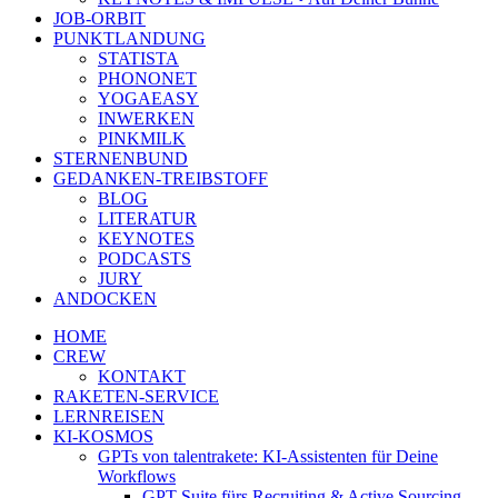
JOB-ORBIT
PUNKTLANDUNG
STATISTA
PHONONET
YOGAEASY
INWERKEN
PINKMILK
STERNENBUND
GEDANKEN-TREIBSTOFF
BLOG
LITERATUR
KEYNOTES
PODCASTS
JURY
ANDOCKEN
HOME
CREW
KONTAKT
RAKETEN-SERVICE
LERNREISEN
KI-KOSMOS
GPTs von talentrakete: KI-Assistenten für Deine
Workflows
GPT Suite fürs Recruiting & Active Sourcing