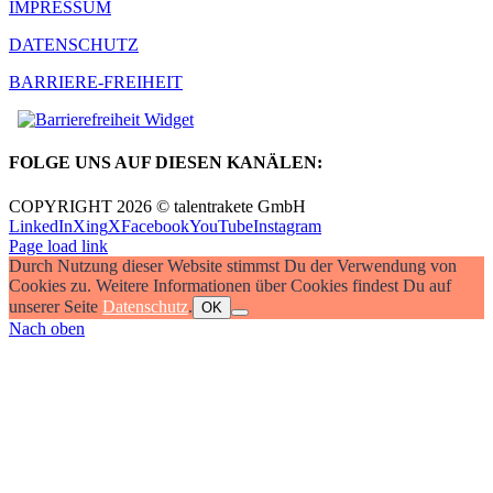
IMPRESSUM
DATENSCHUTZ
BARRIERE-FREIHEIT
FOLGE UNS AUF DIESEN KANÄLEN:
COPYRIGHT 2026 © talentrakete GmbH
LinkedIn
Xing
X
Facebook
YouTube
Instagram
Page load link
Durch Nutzung dieser Website stimmst Du der Verwendung von
Cookies zu. Weitere Informationen über Cookies findest Du auf
unserer Seite
Datenschutz
.
OK
Nach oben