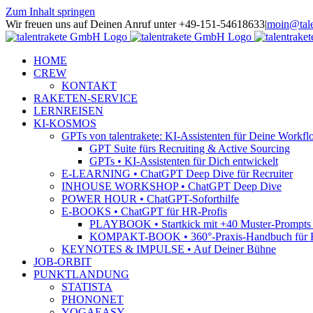
Zum Inhalt springen
Wir freuen uns auf Deinen Anruf unter +49-151-54618633
|
moin@tale
HOME
CREW
KONTAKT
RAKETEN-SERVICE
LERNREISEN
KI-KOSMOS
GPTs von talentrakete: KI-Assistenten für Deine Workfl
GPT Suite fürs Recruiting & Active Sourcing
GPTs • KI-Assistenten für Dich entwickelt
E-LEARNING • ChatGPT Deep Dive für Recruiter
INHOUSE WORKSHOP • ChatGPT Deep Dive
POWER HOUR • ChatGPT-Soforthilfe
E-BOOKS • ChatGPT für HR-Profis
PLAYBOOK • Startkick mit +40 Muster-Prompts f
KOMPAKT-BOOK • 360°-Praxis-Handbuch für R
KEYNOTES & IMPULSE • Auf Deiner Bühne
JOB-ORBIT
PUNKTLANDUNG
STATISTA
PHONONET
YOGAEASY