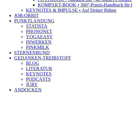
KOMPAKT-BOOK • 360°-Praxis-Handbuch für R
KEYNOTES & IMPULSE • Auf Deiner Bühne
JOB-ORBIT
PUNKTLANDUNG
STATISTA
PHONONET
YOGAEASY
INWERKEN
PINKMILK
STERNENBUND
GEDANKEN-TREIBSTOFF
BLOG
LITERATUR
KEYNOTES
PODCASTS
JURY
ANDOCKEN