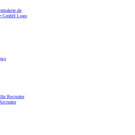
ntrakete.de
ows
ür Recruiter
ecruiter