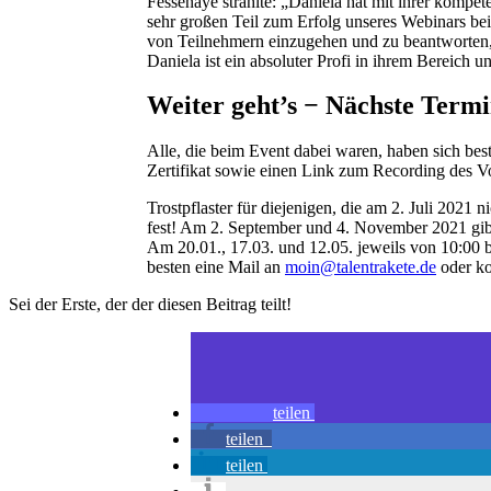
Fessehaye strahlte: „Daniela hat mit ihrer kompe
sehr großen Teil zum Erfolg unseres Webinars be
von Teilnehmern einzugehen und zu beantworten, 
Daniela ist ein absoluter Profi in ihrem Bereich u
Weiter geht’s − Nächste Termi
Alle, die beim Event dabei waren, haben sich be
Zertifikat sowie einen Link zum Recording des Vor
Trostpflaster für diejenigen, die am 2. Juli 2021
fest! Am 2. September und 4. November 2021 gib
Am 20.01., 17.03. und 12.05. jeweils von 10:00 
besten eine Mail an
moin@talentrakete.de
oder ko
Sei der Erste, der der diesen Beitrag teilt!
teilen
teilen
teilen