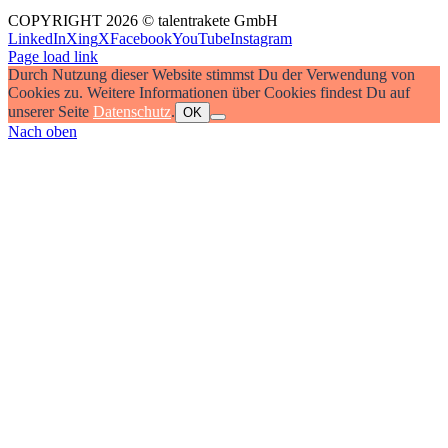
COPYRIGHT 2026 © talentrakete GmbH
LinkedIn
Xing
X
Facebook
YouTube
Instagram
Page load link
Durch Nutzung dieser Website stimmst Du der Verwendung von
Cookies zu. Weitere Informationen über Cookies findest Du auf
unserer Seite
Datenschutz
.
OK
Nach oben