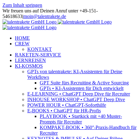
Zum Inhalt springen
Wir freuen uns auf Deinen Anruf unter +49-151-
54618633
|
moin@talentrakete.de
HOME
CREW
KONTAKT
RAKETEN-SERVICE
LERNREISEN
KI-KOSMOS
GPTs von talentrakete: KI-Assistenten für Deine
Workflows
GPT Suite fürs Recruiting & Active Sourcing
GPTs • KI-Assistenten für Dich entwickelt
E-LEARNING • ChatGPT Deep Dive für Recruiter
INHOUSE WORKSHOP • ChatGPT Deep Dive
POWER HOUR • ChatGPT-Soforthilfe
E-BOOKS • ChatGPT für HR-Profis
PLAYBOOK • Startkick mit +40 Muster-
Prompts für Recruiter
KOMPAKT-BOOK • 360°-Praxis-Handbuch für
Recruiter
KEYNOTES & IMPULSE • Auf Deiner Bühne