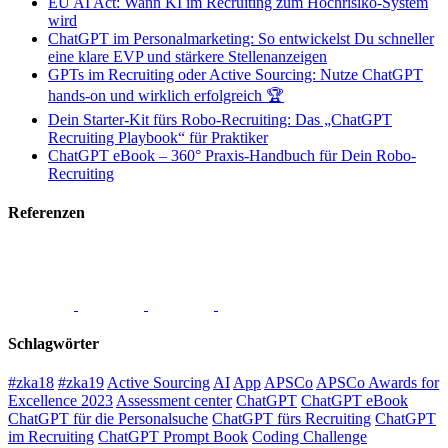
EU AI Act: Wann KI im Recruiting zum Hochrisiko-System
wird
ChatGPT im Personalmarketing: So entwickelst Du schneller
eine klare EVP und stärkere Stellenanzeigen
GPTs im Recruiting oder Active Sourcing: Nutze ChatGPT
hands-on und wirklich erfolgreich 🏆
Dein Starter-Kit fürs Robo-Recruiting: Das „ChatGPT
Recruiting Playbook“ für Praktiker
ChatGPT eBook – 360° Praxis-Handbuch für Dein Robo-
Recruiting
Referenzen
Schlagwörter
#zka18
#zka19
Active Sourcing
AI
App
APSCo
APSCo Awards for
Excellence 2023
Assessment center
ChatGPT
ChatGPT eBook
ChatGPT für die Personalsuche
ChatGPT fürs Recruiting
ChatGPT
im Recruiting
ChatGPT Prompt Book
Coding Challenge