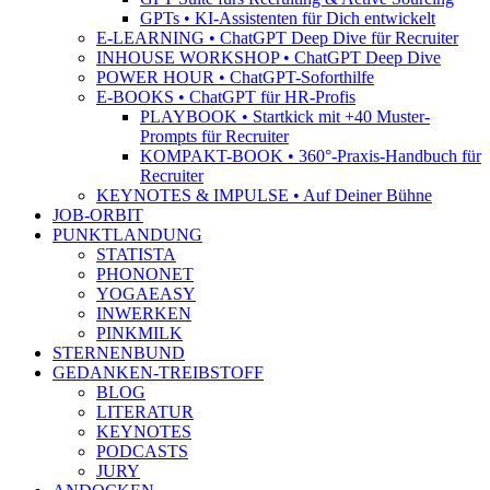
GPTs • KI-Assistenten für Dich entwickelt
E-LEARNING • ChatGPT Deep Dive für Recruiter
INHOUSE WORKSHOP • ChatGPT Deep Dive
POWER HOUR • ChatGPT-Soforthilfe
E-BOOKS • ChatGPT für HR-Profis
PLAYBOOK • Startkick mit +40 Muster-
Prompts für Recruiter
KOMPAKT-BOOK • 360°-Praxis-Handbuch für
Recruiter
KEYNOTES & IMPULSE • Auf Deiner Bühne
JOB-ORBIT
PUNKTLANDUNG
STATISTA
PHONONET
YOGAEASY
INWERKEN
PINKMILK
STERNENBUND
GEDANKEN-TREIBSTOFF
BLOG
LITERATUR
KEYNOTES
PODCASTS
JURY