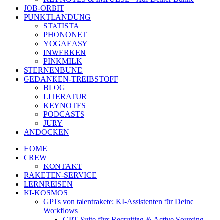
JOB-ORBIT
PUNKTLANDUNG
STATISTA
PHONONET
YOGAEASY
INWERKEN
PINKMILK
STERNENBUND
GEDANKEN-TREIBSTOFF
BLOG
LITERATUR
KEYNOTES
PODCASTS
JURY
ANDOCKEN
HOME
CREW
KONTAKT
RAKETEN-SERVICE
LERNREISEN
KI-KOSMOS
GPTs von talentrakete: KI-Assistenten für Deine
Workflows
GPT Suite fürs Recruiting & Active Sourcing