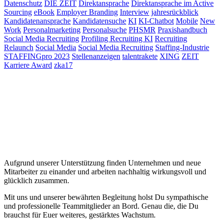
Datenschutz
DIE ZEIT
Direktansprache
Direktansprache im Active
Sourcing
eBook
Employer Branding
Interview
jahresrückblick
Kandidatenansprache
Kandidatensuche
KI
KI-Chatbot
Mobile
New
Work
Personalmarketing
Personalsuche
PHSMR
Praxishandbuch
Social Media Recruiting
Profiling Recruiting KI
Recruiting
Relaunch
Social Media
Social Media Recruiting
Staffing-Industrie
STAFFINGpro 2023
Stellenanzeigen
talentrakete
XING
ZEIT
Karriere Award
zka17
Aufgrund unserer Unterstützung finden Unternehmen und neue
Mitarbeiter zu einander und arbeiten nachhaltig wirkungsvoll und
glücklich zusammen.
Mit uns und unserer bewährten Begleitung holst Du sympathische
und professionelle Teammitglieder an Bord. Genau die, die Du
brauchst für Euer weiteres, gestärktes Wachstum.