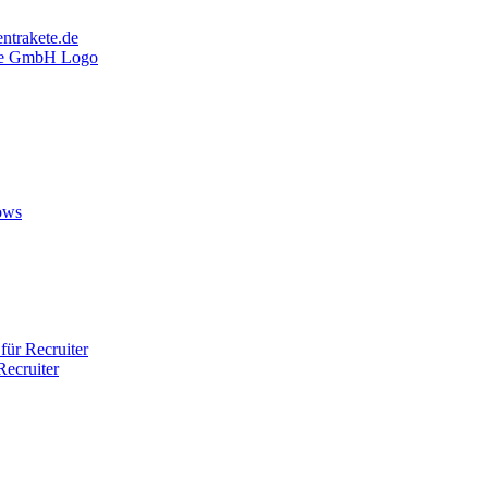
ntrakete.de
ows
ür Recruiter
ecruiter