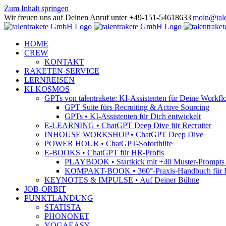
Zum Inhalt springen
Wir freuen uns auf Deinen Anruf unter +49-151-54618633
|
moin@tale
HOME
CREW
KONTAKT
RAKETEN-SERVICE
LERNREISEN
KI-KOSMOS
GPTs von talentrakete: KI-Assistenten für Deine Workfl
GPT Suite fürs Recruiting & Active Sourcing
GPTs • KI-Assistenten für Dich entwickelt
E-LEARNING • ChatGPT Deep Dive für Recruiter
INHOUSE WORKSHOP • ChatGPT Deep Dive
POWER HOUR • ChatGPT-Soforthilfe
E-BOOKS • ChatGPT für HR-Profis
PLAYBOOK • Startkick mit +40 Muster-Prompts f
KOMPAKT-BOOK • 360°-Praxis-Handbuch für R
KEYNOTES & IMPULSE • Auf Deiner Bühne
JOB-ORBIT
PUNKTLANDUNG
STATISTA
PHONONET
YOGAEASY