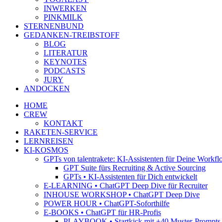
INWERKEN
PINKMILK
STERNENBUND
GEDANKEN-TREIBSTOFF
BLOG
LITERATUR
KEYNOTES
PODCASTS
JURY
ANDOCKEN
HOME
CREW
KONTAKT
RAKETEN-SERVICE
LERNREISEN
KI-KOSMOS
GPTs von talentrakete: KI-Assistenten für Deine Workfl
GPT Suite fürs Recruiting & Active Sourcing
GPTs • KI-Assistenten für Dich entwickelt
E-LEARNING • ChatGPT Deep Dive für Recruiter
INHOUSE WORKSHOP • ChatGPT Deep Dive
POWER HOUR • ChatGPT-Soforthilfe
E-BOOKS • ChatGPT für HR-Profis
PLAYBOOK • Startkick mit +40 Muster-Prompts f