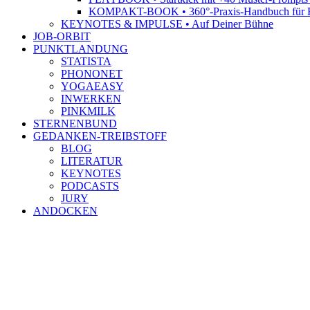
KOMPAKT-BOOK • 360°-Praxis-Handbuch für R
KEYNOTES & IMPULSE • Auf Deiner Bühne
JOB-ORBIT
PUNKTLANDUNG
STATISTA
PHONONET
YOGAEASY
INWERKEN
PINKMILK
STERNENBUND
GEDANKEN-TREIBSTOFF
BLOG
LITERATUR
KEYNOTES
PODCASTS
JURY
ANDOCKEN