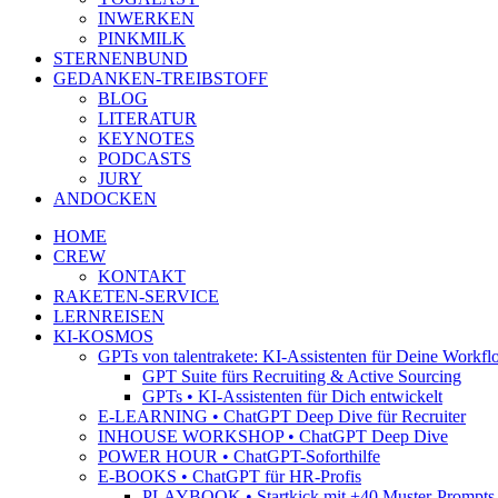
INWERKEN
PINKMILK
STERNENBUND
GEDANKEN-TREIBSTOFF
BLOG
LITERATUR
KEYNOTES
PODCASTS
JURY
ANDOCKEN
HOME
CREW
KONTAKT
RAKETEN-SERVICE
LERNREISEN
KI-KOSMOS
GPTs von talentrakete: KI-Assistenten für Deine Workfl
GPT Suite fürs Recruiting & Active Sourcing
GPTs • KI-Assistenten für Dich entwickelt
E-LEARNING • ChatGPT Deep Dive für Recruiter
INHOUSE WORKSHOP • ChatGPT Deep Dive
POWER HOUR • ChatGPT-Soforthilfe
E-BOOKS • ChatGPT für HR-Profis
PLAYBOOK • Startkick mit +40 Muster-Prompts f