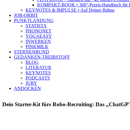
KOMPAKT-BOOK • 360°-Praxis-Handbuch für R
KEYNOTES & IMPULSE • Auf Deiner Bühne
JOB-ORBIT
PUNKTLANDUNG
STATISTA
PHONONET
YOGAEASY
INWERKEN
PINKMILK
STERNENBUND
GEDANKEN-TREIBSTOFF
BLOG
LITERATUR
KEYNOTES
PODCASTS
JURY
ANDOCKEN
Dein Starter-Kit fürs Robo-Recruiting: Das „ChatGP