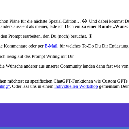
schon Pläne für die nächste Spezial-Edition… 🤩 Und dabei kommst Du
anders aussieht als meiner, lade ich Dich ein
zu einer Runde „Wünsch
den Prompt erarbeiten, den Du (noch) brauchst. 🎯
 die Kommentare oder per
E-Mail
, für welches To-Do Du Dir Entlastun
ch riesig auf das Prompt Writing mit Dir.
ie Wünsche anderer aus unserer Community landen dann fast wie von 
auchen möchtest zu spezifischen ChatGPT-Funktionen wie Custom GPTs
ting“
. Oder lass uns in einem
individuellen Workshop
gemeinsam Dein