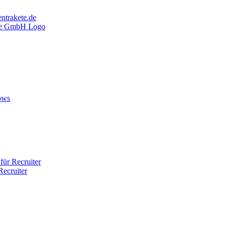
ntrakete.de
ows
ür Recruiter
ecruiter