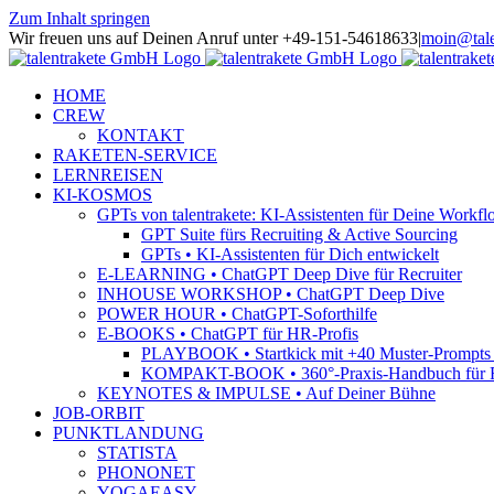
Zum Inhalt springen
Wir freuen uns auf Deinen Anruf unter +49-151-54618633
|
moin@tale
HOME
CREW
KONTAKT
RAKETEN-SERVICE
LERNREISEN
KI-KOSMOS
GPTs von talentrakete: KI-Assistenten für Deine Workfl
GPT Suite fürs Recruiting & Active Sourcing
GPTs • KI-Assistenten für Dich entwickelt
E-LEARNING • ChatGPT Deep Dive für Recruiter
INHOUSE WORKSHOP • ChatGPT Deep Dive
POWER HOUR • ChatGPT-Soforthilfe
E-BOOKS • ChatGPT für HR-Profis
PLAYBOOK • Startkick mit +40 Muster-Prompts f
KOMPAKT-BOOK • 360°-Praxis-Handbuch für R
KEYNOTES & IMPULSE • Auf Deiner Bühne
JOB-ORBIT
PUNKTLANDUNG
STATISTA
PHONONET
YOGAEASY