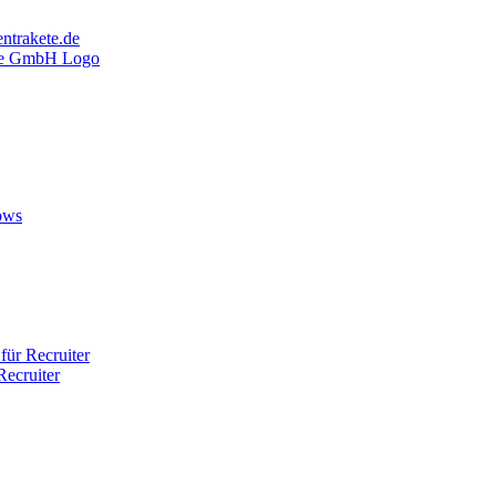
ntrakete.de
ows
ür Recruiter
ecruiter