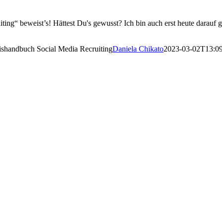
ting“ beweist’s! Hättest Du's gewusst? Ich bin auch erst heute darau
ishandbuch Social Media Recruiting
Daniela Chikato
2023-03-02T13:0