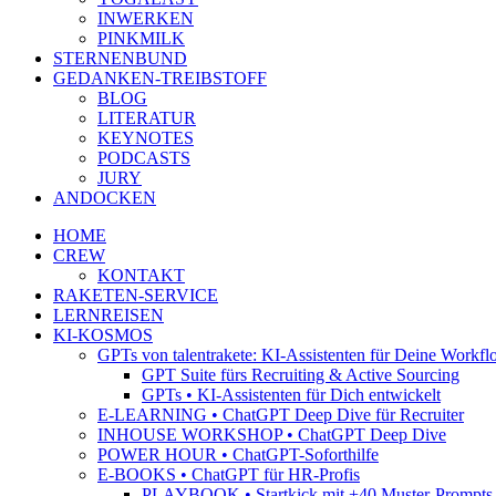
INWERKEN
PINKMILK
STERNENBUND
GEDANKEN-TREIBSTOFF
BLOG
LITERATUR
KEYNOTES
PODCASTS
JURY
ANDOCKEN
HOME
CREW
KONTAKT
RAKETEN-SERVICE
LERNREISEN
KI-KOSMOS
GPTs von talentrakete: KI-Assistenten für Deine Workfl
GPT Suite fürs Recruiting & Active Sourcing
GPTs • KI-Assistenten für Dich entwickelt
E-LEARNING • ChatGPT Deep Dive für Recruiter
INHOUSE WORKSHOP • ChatGPT Deep Dive
POWER HOUR • ChatGPT-Soforthilfe
E-BOOKS • ChatGPT für HR-Profis
PLAYBOOK • Startkick mit +40 Muster-Prompts f