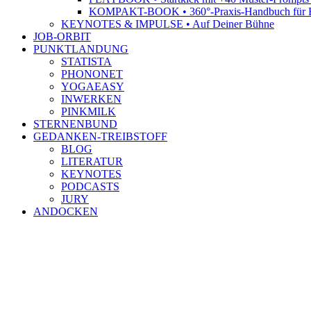
KOMPAKT-BOOK • 360°-Praxis-Handbuch für R
KEYNOTES & IMPULSE • Auf Deiner Bühne
JOB-ORBIT
PUNKTLANDUNG
STATISTA
PHONONET
YOGAEASY
INWERKEN
PINKMILK
STERNENBUND
GEDANKEN-TREIBSTOFF
BLOG
LITERATUR
KEYNOTES
PODCASTS
JURY
ANDOCKEN