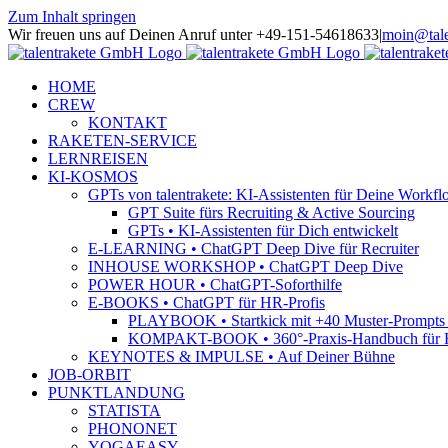
Zum Inhalt springen
Wir freuen uns auf Deinen Anruf unter +49-151-54618633
|
moin@tale
HOME
CREW
KONTAKT
RAKETEN-SERVICE
LERNREISEN
KI-KOSMOS
GPTs von talentrakete: KI-Assistenten für Deine Workfl
GPT Suite fürs Recruiting & Active Sourcing
GPTs • KI-Assistenten für Dich entwickelt
E-LEARNING • ChatGPT Deep Dive für Recruiter
INHOUSE WORKSHOP • ChatGPT Deep Dive
POWER HOUR • ChatGPT-Soforthilfe
E-BOOKS • ChatGPT für HR-Profis
PLAYBOOK • Startkick mit +40 Muster-Prompts f
KOMPAKT-BOOK • 360°-Praxis-Handbuch für R
KEYNOTES & IMPULSE • Auf Deiner Bühne
JOB-ORBIT
PUNKTLANDUNG
STATISTA
PHONONET
YOGAEASY