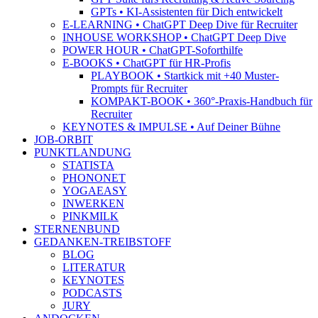
GPTs • KI-Assistenten für Dich entwickelt
E-LEARNING • ChatGPT Deep Dive für Recruiter
INHOUSE WORKSHOP • ChatGPT Deep Dive
POWER HOUR • ChatGPT-Soforthilfe
E-BOOKS • ChatGPT für HR-Profis
PLAYBOOK • Startkick mit +40 Muster-
Prompts für Recruiter
KOMPAKT-BOOK • 360°-Praxis-Handbuch für
Recruiter
KEYNOTES & IMPULSE • Auf Deiner Bühne
JOB-ORBIT
PUNKTLANDUNG
STATISTA
PHONONET
YOGAEASY
INWERKEN
PINKMILK
STERNENBUND
GEDANKEN-TREIBSTOFF
BLOG
LITERATUR
KEYNOTES
PODCASTS
JURY