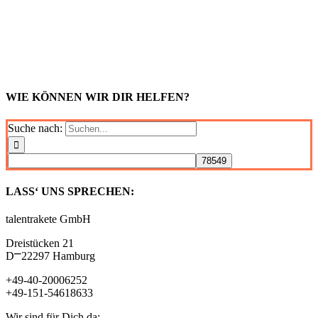
WIE KÖNNEN WIR DIR HELFEN?
Suche nach:
LASS‘ UNS SPRECHEN:
talentrakete GmbH
Dreistücken 21
D⎻22297 Hamburg
+49-40-20006252
+49-151-54618633
Wir sind für Dich da: