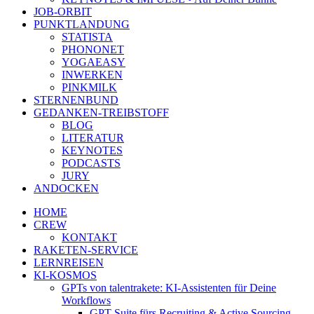
JOB-ORBIT
PUNKTLANDUNG
STATISTA
PHONONET
YOGAEASY
INWERKEN
PINKMILK
STERNENBUND
GEDANKEN-TREIBSTOFF
BLOG
LITERATUR
KEYNOTES
PODCASTS
JURY
ANDOCKEN
HOME
CREW
KONTAKT
RAKETEN-SERVICE
LERNREISEN
KI-KOSMOS
GPTs von talentrakete: KI-Assistenten für Deine
Workflows
GPT Suite fürs Recruiting & Active Sourcing