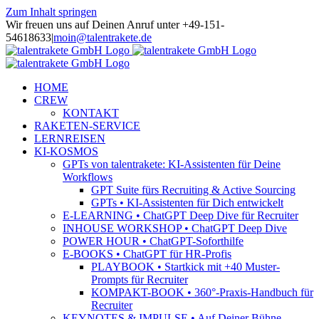
Zum Inhalt springen
Wir freuen uns auf Deinen Anruf unter +49-151-
54618633
|
moin@talentrakete.de
HOME
CREW
KONTAKT
RAKETEN-SERVICE
LERNREISEN
KI-KOSMOS
GPTs von talentrakete: KI-Assistenten für Deine
Workflows
GPT Suite fürs Recruiting & Active Sourcing
GPTs • KI-Assistenten für Dich entwickelt
E-LEARNING • ChatGPT Deep Dive für Recruiter
INHOUSE WORKSHOP • ChatGPT Deep Dive
POWER HOUR • ChatGPT-Soforthilfe
E-BOOKS • ChatGPT für HR-Profis
PLAYBOOK • Startkick mit +40 Muster-
Prompts für Recruiter
KOMPAKT-BOOK • 360°-Praxis-Handbuch für
Recruiter
KEYNOTES & IMPULSE • Auf Deiner Bühne