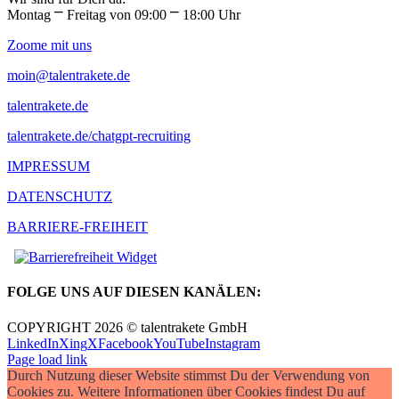
Montag ⎻ Freitag von 09:00 ⎻ 18:00 Uhr
Zoome mit uns
moin@talentrakete.de
talentrakete.de
talentrakete.de/chatgpt-recruiting
IMPRESSUM
DATENSCHUTZ
BARRIERE-FREIHEIT
FOLGE UNS AUF DIESEN KANÄLEN:
COPYRIGHT 2026 © talentrakete GmbH
LinkedIn
Xing
X
Facebook
YouTube
Instagram
Page load link
Durch Nutzung dieser Website stimmst Du der Verwendung von
Cookies zu. Weitere Informationen über Cookies findest Du auf