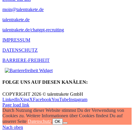
moin@talentrakete.de
talentrakete.de
talentrakete.de/chatgpt-recruiting
IMPRESSUM
DATENSCHUTZ
BARRIERE-FREIHEIT
FOLGE UNS AUF DIESEN KANÄLEN:
COPYRIGHT 2026 © talentrakete GmbH
LinkedIn
Xing
X
Facebook
YouTube
Instagram
Page load link
Durch Nutzung dieser Website stimmst Du der Verwendung von
Cookies zu. Weitere Informationen über Cookies findest Du auf
unserer Seite
Datenschutz
.
OK
Nach oben