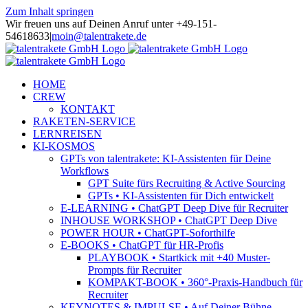
Zum Inhalt springen
Wir freuen uns auf Deinen Anruf unter +49-151-
54618633
|
moin@talentrakete.de
HOME
CREW
KONTAKT
RAKETEN-SERVICE
LERNREISEN
KI-KOSMOS
GPTs von talentrakete: KI-Assistenten für Deine
Workflows
GPT Suite fürs Recruiting & Active Sourcing
GPTs • KI-Assistenten für Dich entwickelt
E-LEARNING • ChatGPT Deep Dive für Recruiter
INHOUSE WORKSHOP • ChatGPT Deep Dive
POWER HOUR • ChatGPT-Soforthilfe
E-BOOKS • ChatGPT für HR-Profis
PLAYBOOK • Startkick mit +40 Muster-
Prompts für Recruiter
KOMPAKT-BOOK • 360°-Praxis-Handbuch für
Recruiter
KEYNOTES & IMPULSE • Auf Deiner Bühne