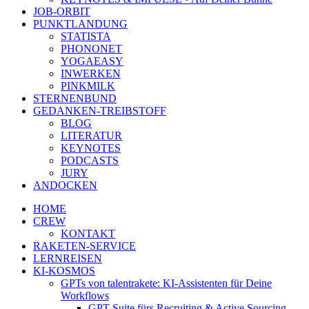
JOB-ORBIT
PUNKTLANDUNG
STATISTA
PHONONET
YOGAEASY
INWERKEN
PINKMILK
STERNENBUND
GEDANKEN-TREIBSTOFF
BLOG
LITERATUR
KEYNOTES
PODCASTS
JURY
ANDOCKEN
HOME
CREW
KONTAKT
RAKETEN-SERVICE
LERNREISEN
KI-KOSMOS
GPTs von talentrakete: KI-Assistenten für Deine
Workflows
GPT Suite fürs Recruiting & Active Sourcing