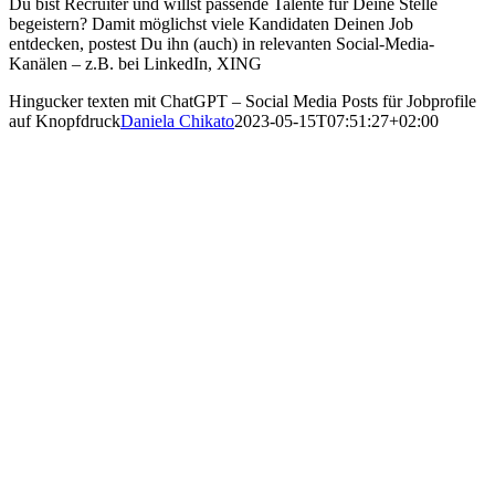
Du bist Recruiter und willst passende Talente für Deine Stelle
begeistern? Damit möglichst viele Kandidaten Deinen Job
entdecken, postest Du ihn (auch) in relevanten Social-Media-
Kanälen – z.B. bei LinkedIn, XING
Hingucker texten mit ChatGPT – Social Media Posts für Jobprofile
auf Knopfdruck
Daniela Chikato
2023-05-15T07:51:27+02:00