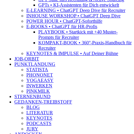
GPTs • KI-Assistenten für Dich entwickelt
E-LEARNING • ChatGPT Deep Dive für Recruiter
INHOUSE WORKSHOP • ChatGPT Deep Dive
POWER HOUR • ChatGPT-Soforthilfe
E-BOOKS • ChatGPT für HR-Profis
PLAYBOOK • Startkick mit +40 Muster-
Prompts für Recruiter
KOMPAKT-BOOK • 360°-Praxis-Handbuch für
Recruiter
KEYNOTES & IMPULSE • Auf Deiner Bühne
JOB-ORBIT
PUNKTLANDUNG
STATISTA
PHONONET
YOGAEASY
INWERKEN
PINKMILK
STERNENBUND
GEDANKEN-TREIBSTOFF
BLOG
LITERATUR
KEYNOTES
PODCASTS
JURY