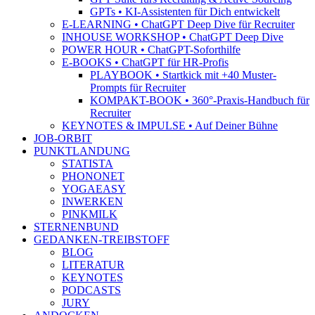
GPTs • KI-Assistenten für Dich entwickelt
E-LEARNING • ChatGPT Deep Dive für Recruiter
INHOUSE WORKSHOP • ChatGPT Deep Dive
POWER HOUR • ChatGPT-Soforthilfe
E-BOOKS • ChatGPT für HR-Profis
PLAYBOOK • Startkick mit +40 Muster-
Prompts für Recruiter
KOMPAKT-BOOK • 360°-Praxis-Handbuch für
Recruiter
KEYNOTES & IMPULSE • Auf Deiner Bühne
JOB-ORBIT
PUNKTLANDUNG
STATISTA
PHONONET
YOGAEASY
INWERKEN
PINKMILK
STERNENBUND
GEDANKEN-TREIBSTOFF
BLOG
LITERATUR
KEYNOTES
PODCASTS
JURY