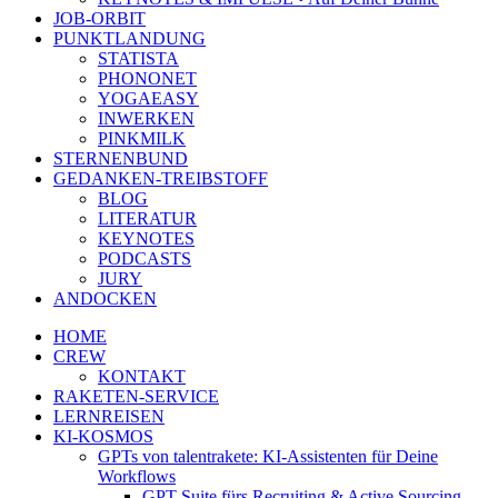
JOB-ORBIT
PUNKTLANDUNG
STATISTA
PHONONET
YOGAEASY
INWERKEN
PINKMILK
STERNENBUND
GEDANKEN-TREIBSTOFF
BLOG
LITERATUR
KEYNOTES
PODCASTS
JURY
ANDOCKEN
HOME
CREW
KONTAKT
RAKETEN-SERVICE
LERNREISEN
KI-KOSMOS
GPTs von talentrakete: KI-Assistenten für Deine
Workflows
GPT Suite fürs Recruiting & Active Sourcing