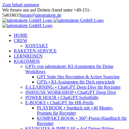
Zum Inhalt springen
Wir freuen uns auf Deinen Anruf unter +49-151-
54618633
|
moin@talentrakete.de
HOME
CREW
KONTAKT
RAKETEN-SERVICE
LERNREISEN
KI-KOSMOS
GPTs von talentrakete: KI-Assistenten für Deine
Workflows
GPT Suite fürs Recruiting & Active Sourcing
GPTs • KI-Assistenten für Dich entwickelt
E-LEARNING • ChatGPT Deep Dive für Recruiter
INHOUSE WORKSHOP • ChatGPT Deep Dive
POWER HOUR • ChatGPT-Soforthilfe
E-BOOKS • ChatGPT für HR-Profis
PLAYBOOK • Startkick mit +40 Muster-
Prompts für Recruiter
KOMPAKT-BOOK • 360°-Praxis-Handbuch für
Recruiter
KEYNOTES & IMPULSE • Auf Deiner Bühne