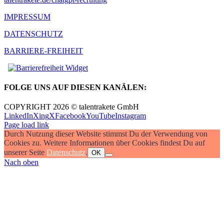
IMPRESSUM
DATENSCHUTZ
BARRIERE-FREIHEIT
FOLGE UNS AUF DIESEN KANÄLEN:
COPYRIGHT 2026 © talentrakete GmbH
LinkedIn
Xing
X
Facebook
YouTube
Instagram
Page load link
Durch Nutzung dieser Website stimmst Du der Verwendung von
Cookies zu. Weitere Informationen über Cookies findest Du auf
unserer Seite
Datenschutz
.
OK
Nach oben