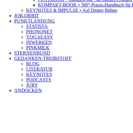
KOMPAKT-BOOK • 360°-Praxis-Handbuch für R
KEYNOTES & IMPULSE • Auf Deiner Bühne
JOB-ORBIT
PUNKTLANDUNG
STATISTA
PHONONET
YOGAEASY
INWERKEN
PINKMILK
STERNENBUND
GEDANKEN-TREIBSTOFF
BLOG
LITERATUR
KEYNOTES
PODCASTS
JURY
ANDOCKEN