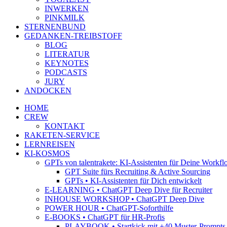
INWERKEN
PINKMILK
STERNENBUND
GEDANKEN-TREIBSTOFF
BLOG
LITERATUR
KEYNOTES
PODCASTS
JURY
ANDOCKEN
HOME
CREW
KONTAKT
RAKETEN-SERVICE
LERNREISEN
KI-KOSMOS
GPTs von talentrakete: KI-Assistenten für Deine Workfl
GPT Suite fürs Recruiting & Active Sourcing
GPTs • KI-Assistenten für Dich entwickelt
E-LEARNING • ChatGPT Deep Dive für Recruiter
INHOUSE WORKSHOP • ChatGPT Deep Dive
POWER HOUR • ChatGPT-Soforthilfe
E-BOOKS • ChatGPT für HR-Profis
PLAYBOOK • Startkick mit +40 Muster-Prompts f