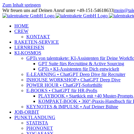
Zum Inhalt springen
Wir freuen uns auf Deinen Anruf unter +49-151-54618633
|
moin@tale
HOME
CREW
KONTAKT
RAKETEN-SERVICE
LERNREISEN
KI-KOSMOS
GPTs von talentrakete: KI-Assistenten für Deine Workfl
GPT Suite fürs Recruiting & Active Sourcing
GPTs • KI-Assistenten für Dich entwickelt
E-LEARNING • ChatGPT Deep Dive für Recruiter
INHOUSE WORKSHOP • ChatGPT Deep Dive
POWER HOUR • ChatGPT-Soforthilfe
E-BOOKS • ChatGPT für HR-Profis
PLAYBOOK • Startkick mit +40 Muster-Prompts f
KOMPAKT-BOOK • 360°-Praxis-Handbuch für R
KEYNOTES & IMPULSE • Auf Deiner Bühne
JOB-ORBIT
PUNKTLANDUNG
STATISTA
PHONONET
YOGAEASY