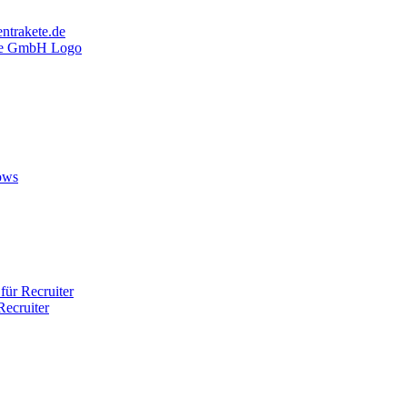
ntrakete.de
ows
ür Recruiter
ecruiter