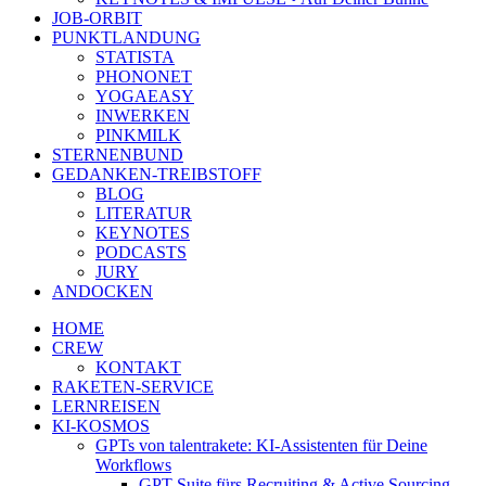
JOB-ORBIT
PUNKTLANDUNG
STATISTA
PHONONET
YOGAEASY
INWERKEN
PINKMILK
STERNENBUND
GEDANKEN-TREIBSTOFF
BLOG
LITERATUR
KEYNOTES
PODCASTS
JURY
ANDOCKEN
HOME
CREW
KONTAKT
RAKETEN-SERVICE
LERNREISEN
KI-KOSMOS
GPTs von talentrakete: KI-Assistenten für Deine
Workflows
GPT Suite fürs Recruiting & Active Sourcing