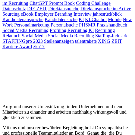
im Recruiting
ChatGPT Prompt Book
Coding Challenge
Datenschutz
DIE ZEIT
Direktansprache
Direktansprache im Active
Sourcing
eBook
Employer Branding
Interview
jahresrückblick
Kandidatenansprache
Kandidatensuche
KI
KI-Chatbot
Mobile
New
Work
Personalmarketing
Personalsuche
PHSMR
Praxishandbuch
Social Media Recruiting
Profiling Recruiting KI
Recruiting
Relaunch
Social Media
Social Media Recruiting
Staffing-Industrie
STAFFINGpro 2023
Stellenanzeigen
talentrakete
XING
ZEIT
Karriere Award
zka17
Aufgrund unserer Unterstützung finden Unternehmen und neue
Mitarbeiter zu einander und arbeiten nachhaltig wirkungsvoll und
glücklich zusammen.
Mit uns und unserer bewährten Begleitung holst Du sympathische
und professionelle Teammitglieder an Bord. Genau die, die Du