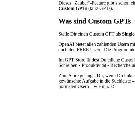
Dieses „Zauber“-Feature gibt’s schon ein
Custom GPTs
(kurz GPTs).
Was sind Custom GPTs – 
Stelle Dir einen Custom GPT als
Singl
OpenAI bietet allen zahlenden Usern m
auch den FREE Usern. Die Programmier
Im GPT Store findest Du etliche Custom
Schreiben • Produktivität • Recherche 
Zum Store gelangst Du, wenn Du links o
gewünschte Aufgabe in die Suchleiste –
normalen Usern – wie mir. ☺️