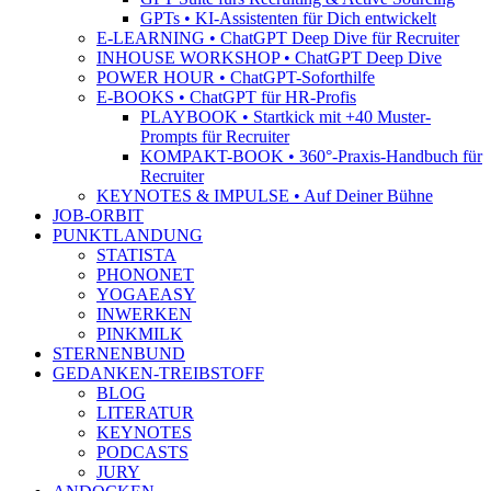
GPTs • KI-Assistenten für Dich entwickelt
E-LEARNING • ChatGPT Deep Dive für Recruiter
INHOUSE WORKSHOP • ChatGPT Deep Dive
POWER HOUR • ChatGPT-Soforthilfe
E-BOOKS • ChatGPT für HR-Profis
PLAYBOOK • Startkick mit +40 Muster-
Prompts für Recruiter
KOMPAKT-BOOK • 360°-Praxis-Handbuch für
Recruiter
KEYNOTES & IMPULSE • Auf Deiner Bühne
JOB-ORBIT
PUNKTLANDUNG
STATISTA
PHONONET
YOGAEASY
INWERKEN
PINKMILK
STERNENBUND
GEDANKEN-TREIBSTOFF
BLOG
LITERATUR
KEYNOTES
PODCASTS
JURY