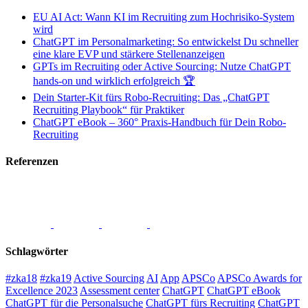
EU AI Act: Wann KI im Recruiting zum Hochrisiko-System
wird
ChatGPT im Personalmarketing: So entwickelst Du schneller
eine klare EVP und stärkere Stellenanzeigen
GPTs im Recruiting oder Active Sourcing: Nutze ChatGPT
hands-on und wirklich erfolgreich 🏆
Dein Starter-Kit fürs Robo-Recruiting: Das „ChatGPT
Recruiting Playbook“ für Praktiker
ChatGPT eBook – 360° Praxis-Handbuch für Dein Robo-
Recruiting
Referenzen
Schlagwörter
#zka18
#zka19
Active Sourcing
AI
App
APSCo
APSCo Awards for
Excellence 2023
Assessment center
ChatGPT
ChatGPT eBook
ChatGPT für die Personalsuche
ChatGPT fürs Recruiting
ChatGPT