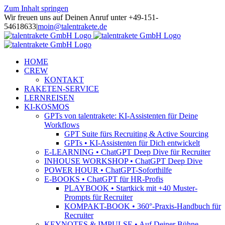
Zum Inhalt springen
Wir freuen uns auf Deinen Anruf unter +49-151-
54618633
|
moin@talentrakete.de
HOME
CREW
KONTAKT
RAKETEN-SERVICE
LERNREISEN
KI-KOSMOS
GPTs von talentrakete: KI-Assistenten für Deine
Workflows
GPT Suite fürs Recruiting & Active Sourcing
GPTs • KI-Assistenten für Dich entwickelt
E-LEARNING • ChatGPT Deep Dive für Recruiter
INHOUSE WORKSHOP • ChatGPT Deep Dive
POWER HOUR • ChatGPT-Soforthilfe
E-BOOKS • ChatGPT für HR-Profis
PLAYBOOK • Startkick mit +40 Muster-
Prompts für Recruiter
KOMPAKT-BOOK • 360°-Praxis-Handbuch für
Recruiter
KEYNOTES & IMPULSE • Auf Deiner Bühne