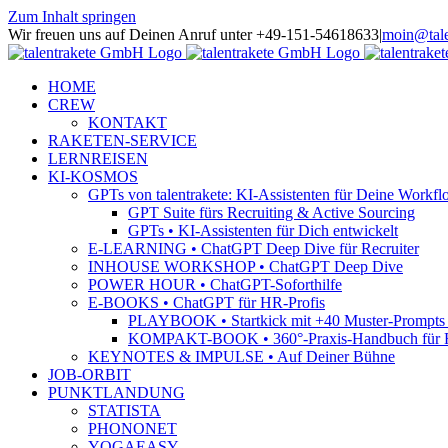
Zum Inhalt springen
Wir freuen uns auf Deinen Anruf unter +49-151-54618633
|
moin@tale
HOME
CREW
KONTAKT
RAKETEN-SERVICE
LERNREISEN
KI-KOSMOS
GPTs von talentrakete: KI-Assistenten für Deine Workfl
GPT Suite fürs Recruiting & Active Sourcing
GPTs • KI-Assistenten für Dich entwickelt
E-LEARNING • ChatGPT Deep Dive für Recruiter
INHOUSE WORKSHOP • ChatGPT Deep Dive
POWER HOUR • ChatGPT-Soforthilfe
E-BOOKS • ChatGPT für HR-Profis
PLAYBOOK • Startkick mit +40 Muster-Prompts f
KOMPAKT-BOOK • 360°-Praxis-Handbuch für R
KEYNOTES & IMPULSE • Auf Deiner Bühne
JOB-ORBIT
PUNKTLANDUNG
STATISTA
PHONONET
YOGAEASY