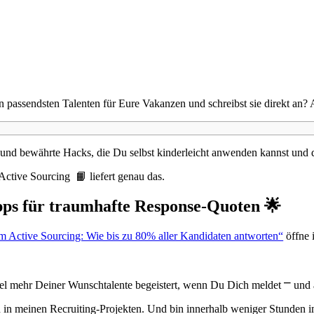
n passendsten Talenten für Eure Vakanzen und schreibst sie direkt an?
 und bewährte Hacks, die Du selbst kinderleicht anwenden kannst und d
ctive Sourcing 📙 liefert genau das.
pps für traumhafte Response-Quoten 🌟
m Active Sourcing: Wie bis zu 80% aller Kandidaten antworten“
öffne 
el mehr Deiner Wunschtalente begeistert, wenn Du Dich meldet ⎻ und a
n in meinen Recruiting-Projekten. Und bin innerhalb weniger Stunden 