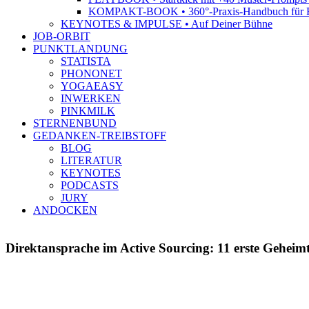
KOMPAKT-BOOK • 360°-Praxis-Handbuch für R
KEYNOTES & IMPULSE • Auf Deiner Bühne
JOB-ORBIT
PUNKTLANDUNG
STATISTA
PHONONET
YOGAEASY
INWERKEN
PINKMILK
STERNENBUND
GEDANKEN-TREIBSTOFF
BLOG
LITERATUR
KEYNOTES
PODCASTS
JURY
ANDOCKEN
Direktansprache im Active Sourcing: 11 erste Geheimti