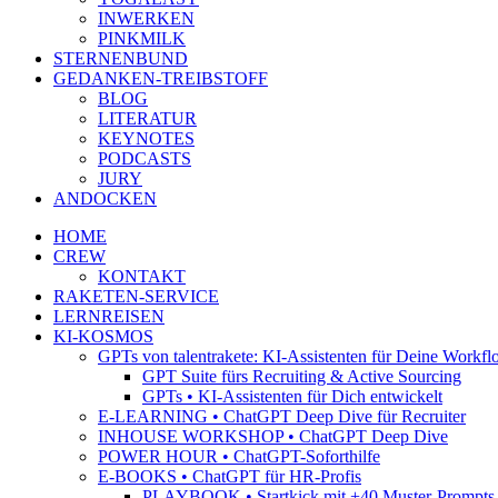
INWERKEN
PINKMILK
STERNENBUND
GEDANKEN-TREIBSTOFF
BLOG
LITERATUR
KEYNOTES
PODCASTS
JURY
ANDOCKEN
HOME
CREW
KONTAKT
RAKETEN-SERVICE
LERNREISEN
KI-KOSMOS
GPTs von talentrakete: KI-Assistenten für Deine Workfl
GPT Suite fürs Recruiting & Active Sourcing
GPTs • KI-Assistenten für Dich entwickelt
E-LEARNING • ChatGPT Deep Dive für Recruiter
INHOUSE WORKSHOP • ChatGPT Deep Dive
POWER HOUR • ChatGPT-Soforthilfe
E-BOOKS • ChatGPT für HR-Profis
PLAYBOOK • Startkick mit +40 Muster-Prompts f