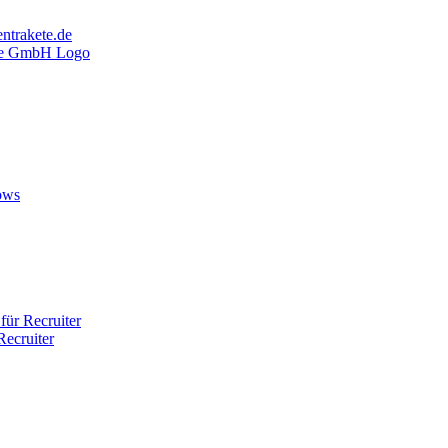
ntrakete.de
ows
ür Recruiter
ecruiter