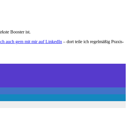
kste Booster ist.
ich auch gern mit mir auf LinkedIn
– dort teile ich regelmäßig Praxis-