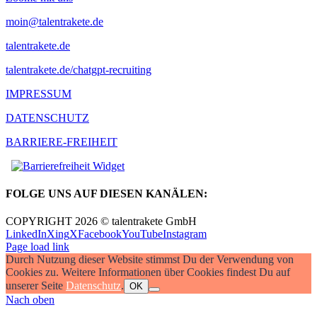
moin@talentrakete.de
talentrakete.de
talentrakete.de/chatgpt-recruiting
IMPRESSUM
DATENSCHUTZ
BARRIERE-FREIHEIT
FOLGE UNS AUF DIESEN KANÄLEN:
COPYRIGHT 2026 © talentrakete GmbH
LinkedIn
Xing
X
Facebook
YouTube
Instagram
Page load link
Durch Nutzung dieser Website stimmst Du der Verwendung von
Cookies zu. Weitere Informationen über Cookies findest Du auf
unserer Seite
Datenschutz
.
OK
Nach oben