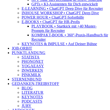
GPTs • KI-Assistenten für Dich entwickelt
E-LEARNING • ChatGPT Deep Dive für Recruiter
INHOUSE WORKSHOP • ChatGPT Deep Dive
POWER HOUR • ChatGPT-Soforthilfe
E-BOOKS • ChatGPT für HR-Profis
PLAYBOOK • Startkick mit +40 Muster-
Prompts für Recruiter
KOMPAKT-BOOK • 360°-Praxis-Handbuch für
Recruiter
KEYNOTES & IMPULSE • Auf Deiner Bühne
JOB-ORBIT
PUNKTLANDUNG
STATISTA
PHONONET
YOGAEASY
INWERKEN
PINKMILK
STERNENBUND
GEDANKEN-TREIBSTOFF
BLOG
LITERATUR
KEYNOTES
PODCASTS
JURY