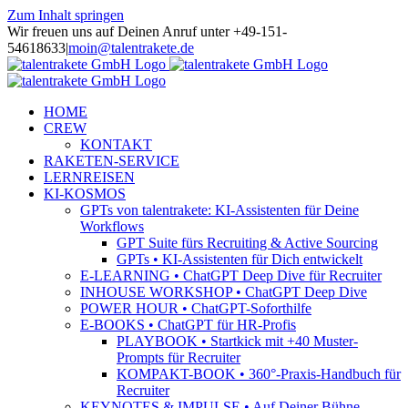
Zum Inhalt springen
Wir freuen uns auf Deinen Anruf unter +49-151-
54618633
|
moin@talentrakete.de
HOME
CREW
KONTAKT
RAKETEN-SERVICE
LERNREISEN
KI-KOSMOS
GPTs von talentrakete: KI-Assistenten für Deine
Workflows
GPT Suite fürs Recruiting & Active Sourcing
GPTs • KI-Assistenten für Dich entwickelt
E-LEARNING • ChatGPT Deep Dive für Recruiter
INHOUSE WORKSHOP • ChatGPT Deep Dive
POWER HOUR • ChatGPT-Soforthilfe
E-BOOKS • ChatGPT für HR-Profis
PLAYBOOK • Startkick mit +40 Muster-
Prompts für Recruiter
KOMPAKT-BOOK • 360°-Praxis-Handbuch für
Recruiter
KEYNOTES & IMPULSE • Auf Deiner Bühne