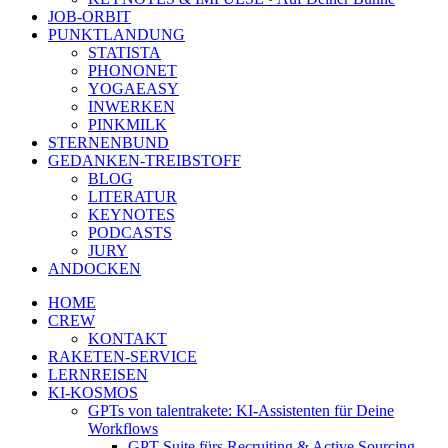
JOB-ORBIT
PUNKTLANDUNG
STATISTA
PHONONET
YOGAEASY
INWERKEN
PINKMILK
STERNENBUND
GEDANKEN-TREIBSTOFF
BLOG
LITERATUR
KEYNOTES
PODCASTS
JURY
ANDOCKEN
HOME
CREW
KONTAKT
RAKETEN-SERVICE
LERNREISEN
KI-KOSMOS
GPTs von talentrakete: KI-Assistenten für Deine
Workflows
GPT Suite fürs Recruiting & Active Sourcing