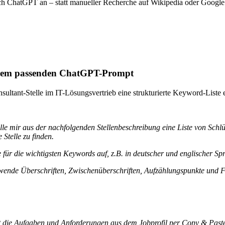
fach ChatGPT an – statt manueller Recherche auf Wikipedia oder Google
t dem passenden ChatGPT-Prompt
sultant-Stelle im IT-Lösungsvertrieb eine strukturierte Keyword-Liste e
lle mir aus der nachfolgenden Stellenbeschreibung eine Liste von Schl
Stelle zu finden.
für die wichtigsten Keywords auf, z.B. in deutscher und englischer Sp
ende Überschriften, Zwischenüberschriften, Aufzählungspunkte und Fet
 die Aufgaben und Anforderungen aus dem Jobprofil per Copy & Past