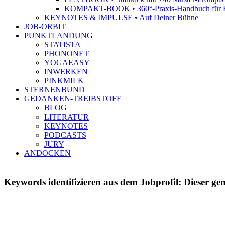
KOMPAKT-BOOK • 360°-Praxis-Handbuch für R
KEYNOTES & IMPULSE • Auf Deiner Bühne
JOB-ORBIT
PUNKTLANDUNG
STATISTA
PHONONET
YOGAEASY
INWERKEN
PINKMILK
STERNENBUND
GEDANKEN-TREIBSTOFF
BLOG
LITERATUR
KEYNOTES
PODCASTS
JURY
ANDOCKEN
Keywords identifizieren aus dem Jobprofil: Dieser ge