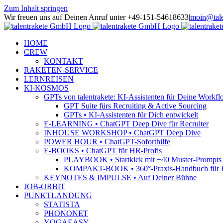
Zum Inhalt springen
Wir freuen uns auf Deinen Anruf unter +49-151-54618633
|
moin@tale
HOME
CREW
KONTAKT
RAKETEN-SERVICE
LERNREISEN
KI-KOSMOS
GPTs von talentrakete: KI-Assistenten für Deine Workfl
GPT Suite fürs Recruiting & Active Sourcing
GPTs • KI-Assistenten für Dich entwickelt
E-LEARNING • ChatGPT Deep Dive für Recruiter
INHOUSE WORKSHOP • ChatGPT Deep Dive
POWER HOUR • ChatGPT-Soforthilfe
E-BOOKS • ChatGPT für HR-Profis
PLAYBOOK • Startkick mit +40 Muster-Prompts f
KOMPAKT-BOOK • 360°-Praxis-Handbuch für R
KEYNOTES & IMPULSE • Auf Deiner Bühne
JOB-ORBIT
PUNKTLANDUNG
STATISTA
PHONONET
YOGAEASY