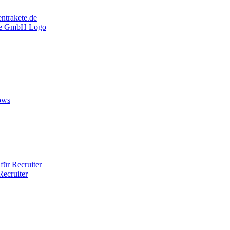
ntrakete.de
ows
ür Recruiter
ecruiter