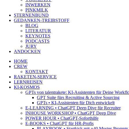
INWERKEN
PINKMILK
STERNENBUND
GEDANKEN-TREIBSTOFF
BLOG
LITERATUR
KEYNOTES
PODCASTS
JURY
ANDOCKEN
HOME
CREW
KONTAKT
RAKETEN-SERVICE
LERNREISEN
KI-KOSMOS
GPTs von talentrakete: KI-Assistenten für Deine Workfl
GPT Suite fürs Recruiting & Active Sourcing
GPTs • KI-Assistenten für Dich entwickelt
E-LEARNING • ChatGPT Deep Dive für Recruiter
INHOUSE WORKSHOP • ChatGPT Deep Dive
POWER HOUR • ChatGPT-Soforthilfe
E-BOOKS • ChatGPT für HR-Profis
PLAYBOOK • Startkick mit +40 Muster-Prompts f