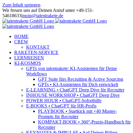
Zum Inhalt springen
Wir freuen uns auf Deinen Anruf unter +49-151-
54618633
|
moin@talentrakete.de
HOME
CREW
KONTAKT
RAKETEN-SERVICE
LERNREISEN
KI-KOSMOS
GPTs von talentrakete: KI-Assistenten für Deine
Workflows
GPT Suite fürs Recruiting & Active Sourcing
GPTs • KI-Assistenten für Dich entwickelt
E-LEARNING • ChatGPT Deep Dive für Recruiter
INHOUSE WORKSHOP • ChatGPT Deep Dive
POWER HOUR • ChatGPT-Soforthilfe
E-BOOKS • ChatGPT für HR-Profis
PLAYBOOK • Startkick mit +40 Muster-
Prompts für Recruiter
KOMPAKT-BOOK • 360°-Praxis-Handbuch für
Recruiter
KEYNOTES & IMPULSE • Auf Deiner Bühne