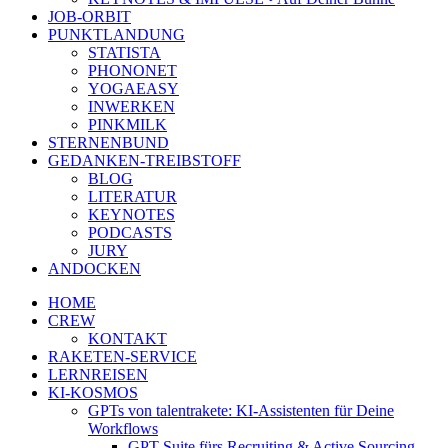
JOB-ORBIT
PUNKTLANDUNG
STATISTA
PHONONET
YOGAEASY
INWERKEN
PINKMILK
STERNENBUND
GEDANKEN-TREIBSTOFF
BLOG
LITERATUR
KEYNOTES
PODCASTS
JURY
ANDOCKEN
HOME
CREW
KONTAKT
RAKETEN-SERVICE
LERNREISEN
KI-KOSMOS
GPTs von talentrakete: KI-Assistenten für Deine
Workflows
GPT Suite fürs Recruiting & Active Sourcing