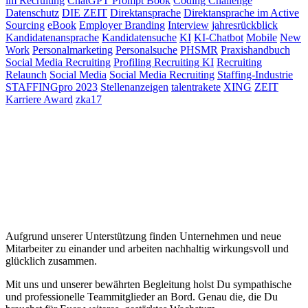
im Recruiting
ChatGPT Prompt Book
Coding Challenge
Datenschutz
DIE ZEIT
Direktansprache
Direktansprache im Active
Sourcing
eBook
Employer Branding
Interview
jahresrückblick
Kandidatenansprache
Kandidatensuche
KI
KI-Chatbot
Mobile
New
Work
Personalmarketing
Personalsuche
PHSMR
Praxishandbuch
Social Media Recruiting
Profiling Recruiting KI
Recruiting
Relaunch
Social Media
Social Media Recruiting
Staffing-Industrie
STAFFINGpro 2023
Stellenanzeigen
talentrakete
XING
ZEIT
Karriere Award
zka17
Aufgrund unserer Unterstützung finden Unternehmen und neue
Mitarbeiter zu einander und arbeiten nachhaltig wirkungsvoll und
glücklich zusammen.
Mit uns und unserer bewährten Begleitung holst Du sympathische
und professionelle Teammitglieder an Bord. Genau die, die Du