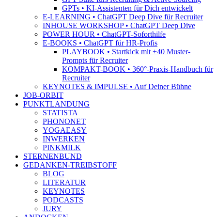
GPTs • KI-Assistenten für Dich entwickelt
E-LEARNING • ChatGPT Deep Dive für Recruiter
INHOUSE WORKSHOP • ChatGPT Deep Dive
POWER HOUR • ChatGPT-Soforthilfe
E-BOOKS • ChatGPT für HR-Profis
PLAYBOOK • Startkick mit +40 Muster-
Prompts für Recruiter
KOMPAKT-BOOK • 360°-Praxis-Handbuch für
Recruiter
KEYNOTES & IMPULSE • Auf Deiner Bühne
JOB-ORBIT
PUNKTLANDUNG
STATISTA
PHONONET
YOGAEASY
INWERKEN
PINKMILK
STERNENBUND
GEDANKEN-TREIBSTOFF
BLOG
LITERATUR
KEYNOTES
PODCASTS
JURY