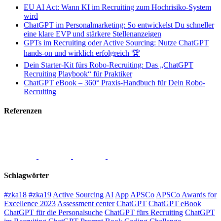
EU AI Act: Wann KI im Recruiting zum Hochrisiko-System
wird
ChatGPT im Personalmarketing: So entwickelst Du schneller
eine klare EVP und stärkere Stellenanzeigen
GPTs im Recruiting oder Active Sourcing: Nutze ChatGPT
hands-on und wirklich erfolgreich 🏆
Dein Starter-Kit fürs Robo-Recruiting: Das „ChatGPT
Recruiting Playbook“ für Praktiker
ChatGPT eBook – 360° Praxis-Handbuch für Dein Robo-
Recruiting
Referenzen
Schlagwörter
#zka18
#zka19
Active Sourcing
AI
App
APSCo
APSCo Awards for
Excellence 2023
Assessment center
ChatGPT
ChatGPT eBook
ChatGPT für die Personalsuche
ChatGPT fürs Recruiting
ChatGPT