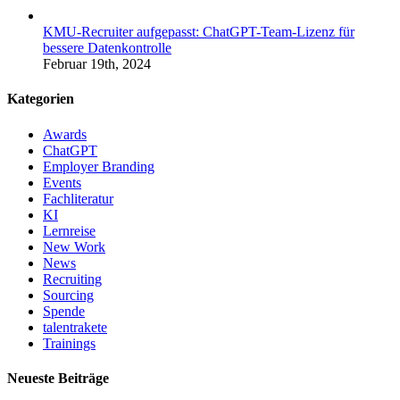
KMU-Recruiter aufgepasst: ChatGPT-Team-Lizenz für
bessere Datenkontrolle
Februar 19th, 2024
Kategorien
Awards
ChatGPT
Employer Branding
Events
Fachliteratur
KI
Lernreise
New Work
News
Recruiting
Sourcing
Spende
talentrakete
Trainings
Neueste Beiträge