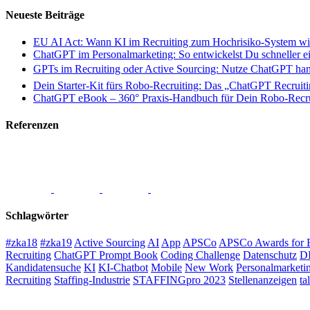
Neueste Beiträge
EU AI Act: Wann KI im Recruiting zum Hochrisiko-System wi
ChatGPT im Personalmarketing: So entwickelst Du schneller ei
GPTs im Recruiting oder Active Sourcing: Nutze ChatGPT hand
Dein Starter-Kit fürs Robo-Recruiting: Das „ChatGPT Recruiti
ChatGPT eBook – 360° Praxis-Handbuch für Dein Robo-Recru
Referenzen
Schlagwörter
#zka18
#zka19
Active Sourcing
AI
App
APSCo
APSCo Awards for E
Recruiting
ChatGPT Prompt Book
Coding Challenge
Datenschutz
D
Kandidatensuche
KI
KI-Chatbot
Mobile
New Work
Personalmarketi
Recruiting
Staffing-Industrie
STAFFINGpro 2023
Stellenanzeigen
ta