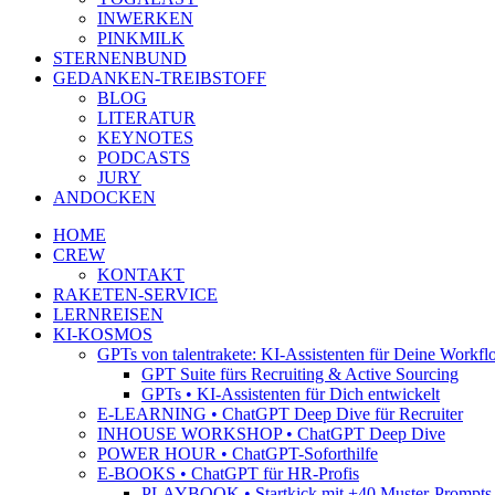
INWERKEN
PINKMILK
STERNENBUND
GEDANKEN-TREIBSTOFF
BLOG
LITERATUR
KEYNOTES
PODCASTS
JURY
ANDOCKEN
HOME
CREW
KONTAKT
RAKETEN-SERVICE
LERNREISEN
KI-KOSMOS
GPTs von talentrakete: KI-Assistenten für Deine Workfl
GPT Suite fürs Recruiting & Active Sourcing
GPTs • KI-Assistenten für Dich entwickelt
E-LEARNING • ChatGPT Deep Dive für Recruiter
INHOUSE WORKSHOP • ChatGPT Deep Dive
POWER HOUR • ChatGPT-Soforthilfe
E-BOOKS • ChatGPT für HR-Profis
PLAYBOOK • Startkick mit +40 Muster-Prompts f