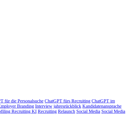
 für die Personalsuche
ChatGPT fürs Recruiting
ChatGPT im
Employer Branding
Interview
jahresrückblick
Kandidatenansprache
ofiling Recruiting KI
Recruiting
Relaunch
Social Media
Social Media