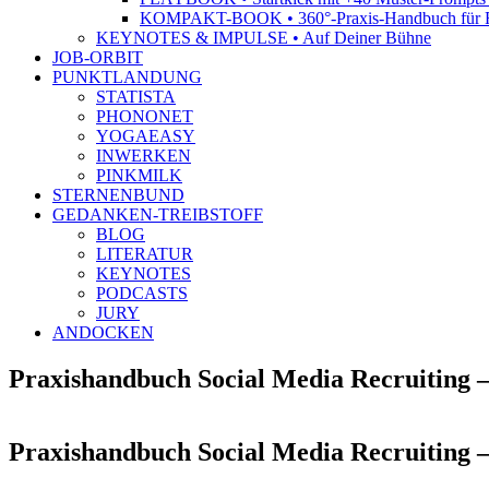
KOMPAKT-BOOK • 360°-Praxis-Handbuch für R
KEYNOTES & IMPULSE • Auf Deiner Bühne
JOB-ORBIT
PUNKTLANDUNG
STATISTA
PHONONET
YOGAEASY
INWERKEN
PINKMILK
STERNENBUND
GEDANKEN-TREIBSTOFF
BLOG
LITERATUR
KEYNOTES
PODCASTS
JURY
ANDOCKEN
Praxishandbuch Social Media Recruiting – 
Praxishandbuch Social Media Recruiting – 