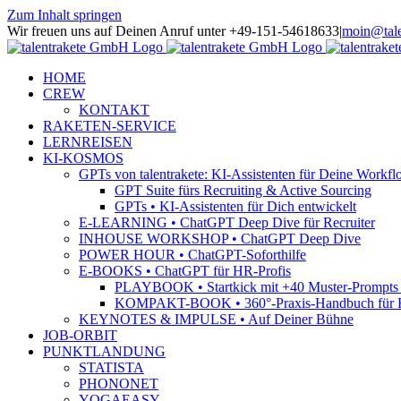
Zum Inhalt springen
Wir freuen uns auf Deinen Anruf unter +49-151-54618633
|
moin@tale
HOME
CREW
KONTAKT
RAKETEN-SERVICE
LERNREISEN
KI-KOSMOS
GPTs von talentrakete: KI-Assistenten für Deine Workfl
GPT Suite fürs Recruiting & Active Sourcing
GPTs • KI-Assistenten für Dich entwickelt
E-LEARNING • ChatGPT Deep Dive für Recruiter
INHOUSE WORKSHOP • ChatGPT Deep Dive
POWER HOUR • ChatGPT-Soforthilfe
E-BOOKS • ChatGPT für HR-Profis
PLAYBOOK • Startkick mit +40 Muster-Prompts f
KOMPAKT-BOOK • 360°-Praxis-Handbuch für R
KEYNOTES & IMPULSE • Auf Deiner Bühne
JOB-ORBIT
PUNKTLANDUNG
STATISTA
PHONONET
YOGAEASY