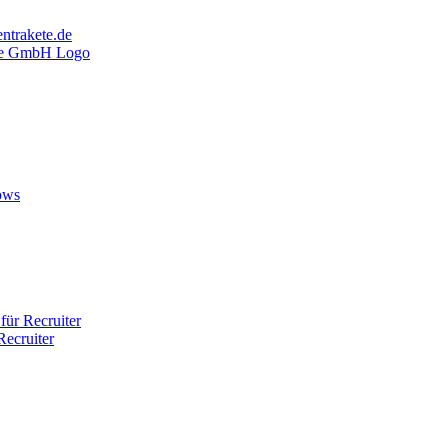
ntrakete.de
ows
ür Recruiter
ecruiter