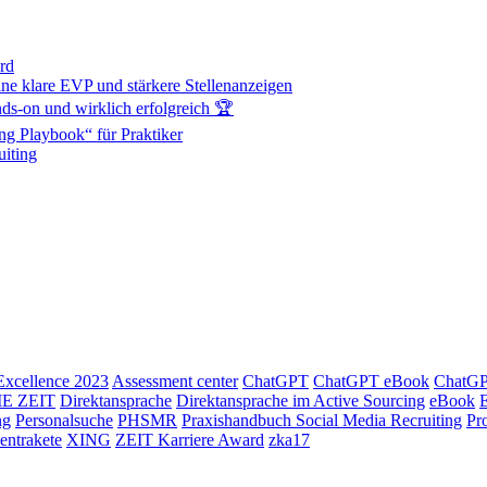
rd
ne klare EVP und stärkere Stellenanzeigen
s-on und wirklich erfolgreich 🏆
ng Playbook“ für Praktiker
iting
xcellence 2023
Assessment center
ChatGPT
ChatGPT eBook
ChatGPT
IE ZEIT
Direktansprache
Direktansprache im Active Sourcing
eBook
ng
Personalsuche
PHSMR
Praxishandbuch Social Media Recruiting
Pr
lentrakete
XING
ZEIT Karriere Award
zka17