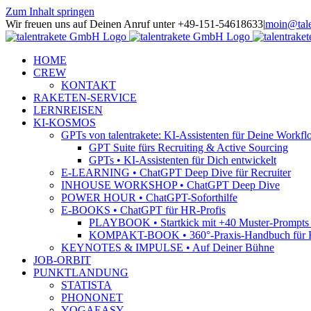
Zum Inhalt springen
Wir freuen uns auf Deinen Anruf unter +49-151-54618633
|
moin@tale
HOME
CREW
KONTAKT
RAKETEN-SERVICE
LERNREISEN
KI-KOSMOS
GPTs von talentrakete: KI-Assistenten für Deine Workfl
GPT Suite fürs Recruiting & Active Sourcing
GPTs • KI-Assistenten für Dich entwickelt
E-LEARNING • ChatGPT Deep Dive für Recruiter
INHOUSE WORKSHOP • ChatGPT Deep Dive
POWER HOUR • ChatGPT-Soforthilfe
E-BOOKS • ChatGPT für HR-Profis
PLAYBOOK • Startkick mit +40 Muster-Prompts f
KOMPAKT-BOOK • 360°-Praxis-Handbuch für R
KEYNOTES & IMPULSE • Auf Deiner Bühne
JOB-ORBIT
PUNKTLANDUNG
STATISTA
PHONONET
YOGAEASY