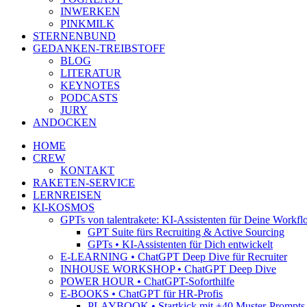
INWERKEN
PINKMILK
STERNENBUND
GEDANKEN-TREIBSTOFF
BLOG
LITERATUR
KEYNOTES
PODCASTS
JURY
ANDOCKEN
HOME
CREW
KONTAKT
RAKETEN-SERVICE
LERNREISEN
KI-KOSMOS
GPTs von talentrakete: KI-Assistenten für Deine Workfl
GPT Suite fürs Recruiting & Active Sourcing
GPTs • KI-Assistenten für Dich entwickelt
E-LEARNING • ChatGPT Deep Dive für Recruiter
INHOUSE WORKSHOP • ChatGPT Deep Dive
POWER HOUR • ChatGPT-Soforthilfe
E-BOOKS • ChatGPT für HR-Profis
PLAYBOOK • Startkick mit +40 Muster-Prompts f