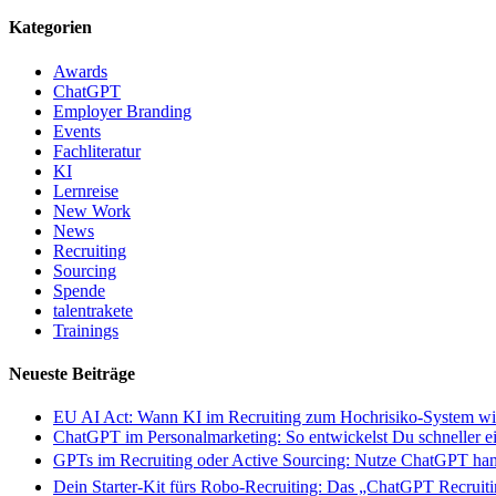
Kategorien
Awards
ChatGPT
Employer Branding
Events
Fachliteratur
KI
Lernreise
New Work
News
Recruiting
Sourcing
Spende
talentrakete
Trainings
Neueste Beiträge
EU AI Act: Wann KI im Recruiting zum Hochrisiko-System wi
ChatGPT im Personalmarketing: So entwickelst Du schneller ei
GPTs im Recruiting oder Active Sourcing: Nutze ChatGPT hand
Dein Starter-Kit fürs Robo-Recruiting: Das „ChatGPT Recruiti