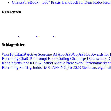
ChatGPT eBook – 360° Praxis-Handbuch für Dein Robo-Recru
Referenzen
Schlagwörter
#zka18
#zka19
Active Sourcing
AI
App
APSCo
APSCo Awards for E
Recruiting
ChatGPT Prompt Book
Coding Challenge
Datenschutz
D
Kandidatensuche
KI
KI-Chatbot
Mobile
New Work
Personalmarketi
Recruiting
Staffing-Industrie
STAFFINGpro 2023
Stellenanzeigen
ta