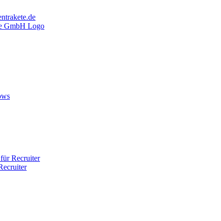
ntrakete.de
ows
ür Recruiter
ecruiter