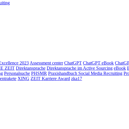
iting
xcellence 2023
Assessment center
ChatGPT
ChatGPT eBook
ChatGPT
IE ZEIT
Direktansprache
Direktansprache im Active Sourcing
eBook
ng
Personalsuche
PHSMR
Praxishandbuch Social Media Recruiting
Pr
lentrakete
XING
ZEIT Karriere Award
zka17