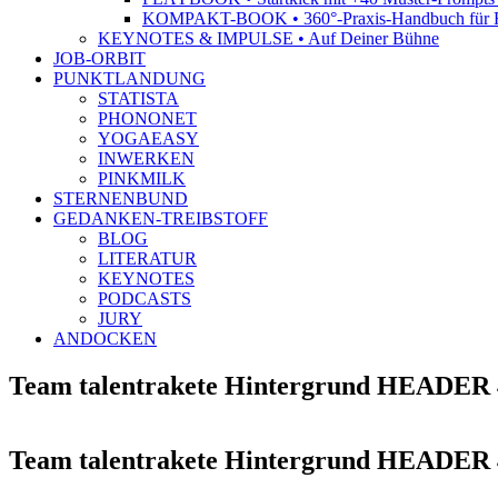
KOMPAKT-BOOK • 360°-Praxis-Handbuch für R
KEYNOTES & IMPULSE • Auf Deiner Bühne
JOB-ORBIT
PUNKTLANDUNG
STATISTA
PHONONET
YOGAEASY
INWERKEN
PINKMILK
STERNENBUND
GEDANKEN-TREIBSTOFF
BLOG
LITERATUR
KEYNOTES
PODCASTS
JURY
ANDOCKEN
Team talentrakete Hintergrund HEADER 
Team talentrakete Hintergrund HEADER 