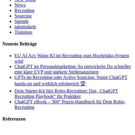
News
Recruiting
Sourcing
Spende
talentrakete
Trainings
Neueste Beiträge
EU AI Act: Wann KI im Recruiting zum Hochrisiko-System
wird
ChatGPT im Personalmarketing: So entwickelst Du schneller
eine klare EVP und stärkere Stellenanzeigen
GPTs im Recruiting oder Active Sourcing: Nutze ChatGPT
hands-on und wirklich erfolgreich 🏆
Dein Starter-Kit fürs Robo-Recruiting: Das „ChatGPT
Recruiting Playbook“ für Praktiker
ChatGPT eBook – 360° Praxis-Handbuch für Dein Robo-
Recruiting
Referenzen