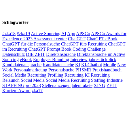
Schlagwörter
#zka18
#zka19
Active Sourcing
AI
App
APSCo
APSCo Awards for
Excellence 2023
Assessment center
ChatGPT
ChatGPT eBook
ChatGPT für die Personalsuche
ChatGPT fürs Recruiting
ChatGPT
im Recruiting
ChatGPT Prompt Book
Coding Challenge
Datenschutz
DIE ZEIT
Direktansprache
Direktansprache im Active
Sourcing
eBook
Employer Branding
Interview
jahresrückblick
Kandidatenansprache
Kandidatensuche
KI
KI-Chatbot
Mobile
New
Work
Personalmarketing
Personalsuche
PHSMR
Praxishandbuch
Social Media Recruiting
Profiling Recruiting KI
Recruiting
Relaunch
Social Media
Social Media Recruiting
Staffing-Industrie
STAFFINGpro 2023
Stellenanzeigen
talentrakete
XING
ZEIT
Karriere Award
zka17