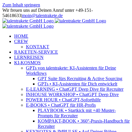
Zum Inhalt springen
Wir freuen uns auf Deinen Anruf unter +49-151-
54618633
|
moin@talentrakete.de
HOME
CREW
KONTAKT
RAKETEN-SERVICE
LERNREISEN
KI-KOSMOS
GPTs von talentrakete: KI-Assistenten für Deine
Workflows
GPT Suite fürs Recruiting & Active Sourcing
GPTs • KI-Assistenten für Dich entwickelt
E-LEARNING • ChatGPT Deep Dive für Recruiter
INHOUSE WORKSHOP • ChatGPT Deep Dive
POWER HOUR • ChatGPT-Soforthilfe
E-BOOKS • ChatGPT für HR-Profis
PLAYBOOK • Startkick mit +40 Muster-
Prompts für Recruiter
KOMPAKT-BOOK • 360°-Praxis-Handbuch für
Recruiter
KEYNOTES & IMPULSE • Auf Deiner Bühne