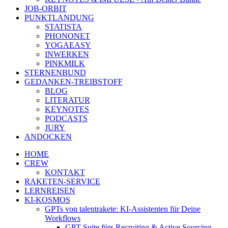
JOB-ORBIT
PUNKTLANDUNG
STATISTA
PHONONET
YOGAEASY
INWERKEN
PINKMILK
STERNENBUND
GEDANKEN-TREIBSTOFF
BLOG
LITERATUR
KEYNOTES
PODCASTS
JURY
ANDOCKEN
HOME
CREW
KONTAKT
RAKETEN-SERVICE
LERNREISEN
KI-KOSMOS
GPTs von talentrakete: KI-Assistenten für Deine
Workflows
GPT Suite fürs Recruiting & Active Sourcing