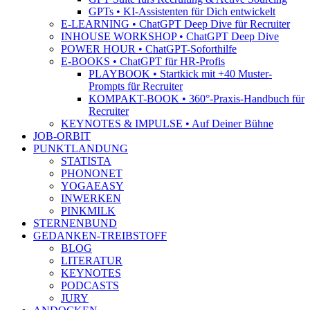
GPTs • KI-Assistenten für Dich entwickelt
E-LEARNING • ChatGPT Deep Dive für Recruiter
INHOUSE WORKSHOP • ChatGPT Deep Dive
POWER HOUR • ChatGPT-Soforthilfe
E-BOOKS • ChatGPT für HR-Profis
PLAYBOOK • Startkick mit +40 Muster-
Prompts für Recruiter
KOMPAKT-BOOK • 360°-Praxis-Handbuch für
Recruiter
KEYNOTES & IMPULSE • Auf Deiner Bühne
JOB-ORBIT
PUNKTLANDUNG
STATISTA
PHONONET
YOGAEASY
INWERKEN
PINKMILK
STERNENBUND
GEDANKEN-TREIBSTOFF
BLOG
LITERATUR
KEYNOTES
PODCASTS
JURY