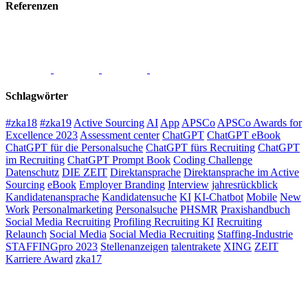
Referenzen
Schlagwörter
#zka18
#zka19
Active Sourcing
AI
App
APSCo
APSCo Awards for
Excellence 2023
Assessment center
ChatGPT
ChatGPT eBook
ChatGPT für die Personalsuche
ChatGPT fürs Recruiting
ChatGPT
im Recruiting
ChatGPT Prompt Book
Coding Challenge
Datenschutz
DIE ZEIT
Direktansprache
Direktansprache im Active
Sourcing
eBook
Employer Branding
Interview
jahresrückblick
Kandidatenansprache
Kandidatensuche
KI
KI-Chatbot
Mobile
New
Work
Personalmarketing
Personalsuche
PHSMR
Praxishandbuch
Social Media Recruiting
Profiling Recruiting KI
Recruiting
Relaunch
Social Media
Social Media Recruiting
Staffing-Industrie
STAFFINGpro 2023
Stellenanzeigen
talentrakete
XING
ZEIT
Karriere Award
zka17