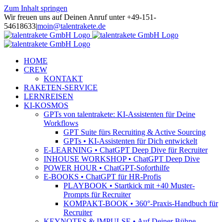
Zum Inhalt springen
Wir freuen uns auf Deinen Anruf unter +49-151-
54618633
|
moin@talentrakete.de
HOME
CREW
KONTAKT
RAKETEN-SERVICE
LERNREISEN
KI-KOSMOS
GPTs von talentrakete: KI-Assistenten für Deine
Workflows
GPT Suite fürs Recruiting & Active Sourcing
GPTs • KI-Assistenten für Dich entwickelt
E-LEARNING • ChatGPT Deep Dive für Recruiter
INHOUSE WORKSHOP • ChatGPT Deep Dive
POWER HOUR • ChatGPT-Soforthilfe
E-BOOKS • ChatGPT für HR-Profis
PLAYBOOK • Startkick mit +40 Muster-
Prompts für Recruiter
KOMPAKT-BOOK • 360°-Praxis-Handbuch für
Recruiter
KEYNOTES & IMPULSE • Auf Deiner Bühne