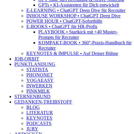
GPTs • KI-Assistenten für Dich entwickelt
E-LEARNING • ChatGPT Deep Dive für Recruiter
INHOUSE WORKSHOP • ChatGPT Deep Dive
POWER HOUR • ChatGPT-Soforthilfe
E-BOOKS • ChatGPT für HR-Profis
PLAYBOOK • Startkick mit +40 Muster-
Prompts für Recruiter
KOMPAKT-BOOK • 360°-Praxis-Handbuch für
Recruiter
KEYNOTES & IMPULSE • Auf Deiner Bühne
JOB-ORBIT
PUNKTLANDUNG
STATISTA
PHONONET
YOGAEASY
INWERKEN
PINKMILK
STERNENBUND
GEDANKEN-TREIBSTOFF
BLOG
LITERATUR
KEYNOTES
PODCASTS
JURY