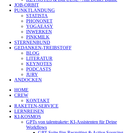
JOB-ORBIT
PUNKTLANDUNG
STATISTA
PHONONET
YOGAEASY
INWERKEN
PINKMILK
STERNENBUND
GEDANKEN-TREIBSTOFF
BLOG
LITERATUR
KEYNOTES
PODCASTS
JURY
ANDOCKEN
HOME
CREW
KONTAKT
RAKETEN-SERVICE
LERNREISEN
KI-KOSMOS
GPTs von talentrakete: KI-Assistenten für Deine
Workflows
GPT Suite fürs Recruiting & Active Sourcing