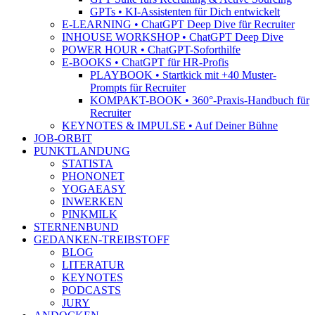
GPTs • KI-Assistenten für Dich entwickelt
E-LEARNING • ChatGPT Deep Dive für Recruiter
INHOUSE WORKSHOP • ChatGPT Deep Dive
POWER HOUR • ChatGPT-Soforthilfe
E-BOOKS • ChatGPT für HR-Profis
PLAYBOOK • Startkick mit +40 Muster-
Prompts für Recruiter
KOMPAKT-BOOK • 360°-Praxis-Handbuch für
Recruiter
KEYNOTES & IMPULSE • Auf Deiner Bühne
JOB-ORBIT
PUNKTLANDUNG
STATISTA
PHONONET
YOGAEASY
INWERKEN
PINKMILK
STERNENBUND
GEDANKEN-TREIBSTOFF
BLOG
LITERATUR
KEYNOTES
PODCASTS
JURY