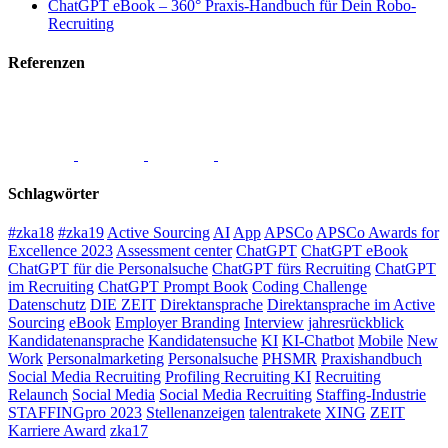
ChatGPT eBook – 360° Praxis-Handbuch für Dein Robo-
Recruiting
Referenzen
Schlagwörter
#zka18
#zka19
Active Sourcing
AI
App
APSCo
APSCo Awards for
Excellence 2023
Assessment center
ChatGPT
ChatGPT eBook
ChatGPT für die Personalsuche
ChatGPT fürs Recruiting
ChatGPT
im Recruiting
ChatGPT Prompt Book
Coding Challenge
Datenschutz
DIE ZEIT
Direktansprache
Direktansprache im Active
Sourcing
eBook
Employer Branding
Interview
jahresrückblick
Kandidatenansprache
Kandidatensuche
KI
KI-Chatbot
Mobile
New
Work
Personalmarketing
Personalsuche
PHSMR
Praxishandbuch
Social Media Recruiting
Profiling Recruiting KI
Recruiting
Relaunch
Social Media
Social Media Recruiting
Staffing-Industrie
STAFFINGpro 2023
Stellenanzeigen
talentrakete
XING
ZEIT
Karriere Award
zka17