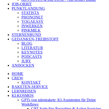
JOB-ORBIT
PUNKTLANDUNG
STATISTA
PHONONET
YOGAEASY
INWERKEN
PINKMILK
STERNENBUND
GEDANKEN-TREIBSTOFF
BLOG
LITERATUR
KEYNOTES
PODCASTS
JURY
ANDOCKEN
HOME
CREW
KONTAKT
RAKETEN-SERVICE
LERNREISEN
KI-KOSMOS
GPTs von talentrakete: KI-Assistenten für Deine
Workflows
GPT Suite fürs Recruiting & Active Sourcing