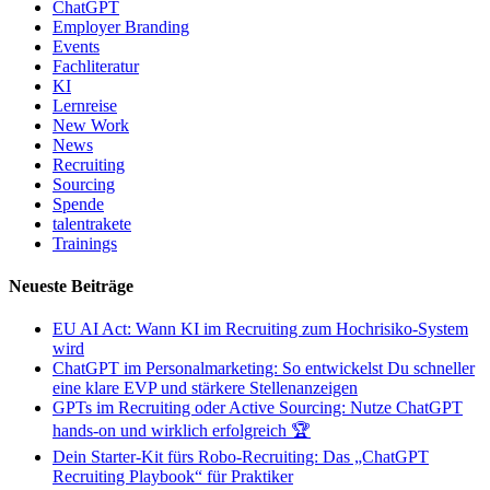
ChatGPT
Employer Branding
Events
Fachliteratur
KI
Lernreise
New Work
News
Recruiting
Sourcing
Spende
talentrakete
Trainings
Neueste Beiträge
EU AI Act: Wann KI im Recruiting zum Hochrisiko-System
wird
ChatGPT im Personalmarketing: So entwickelst Du schneller
eine klare EVP und stärkere Stellenanzeigen
GPTs im Recruiting oder Active Sourcing: Nutze ChatGPT
hands-on und wirklich erfolgreich 🏆
Dein Starter-Kit fürs Robo-Recruiting: Das „ChatGPT
Recruiting Playbook“ für Praktiker