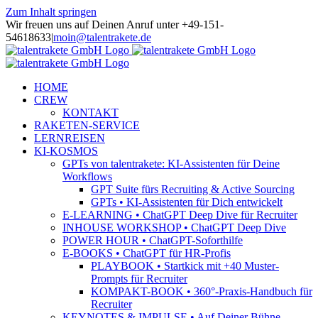
Zum Inhalt springen
Wir freuen uns auf Deinen Anruf unter +49-151-
54618633
|
moin@talentrakete.de
HOME
CREW
KONTAKT
RAKETEN-SERVICE
LERNREISEN
KI-KOSMOS
GPTs von talentrakete: KI-Assistenten für Deine
Workflows
GPT Suite fürs Recruiting & Active Sourcing
GPTs • KI-Assistenten für Dich entwickelt
E-LEARNING • ChatGPT Deep Dive für Recruiter
INHOUSE WORKSHOP • ChatGPT Deep Dive
POWER HOUR • ChatGPT-Soforthilfe
E-BOOKS • ChatGPT für HR-Profis
PLAYBOOK • Startkick mit +40 Muster-
Prompts für Recruiter
KOMPAKT-BOOK • 360°-Praxis-Handbuch für
Recruiter
KEYNOTES & IMPULSE • Auf Deiner Bühne