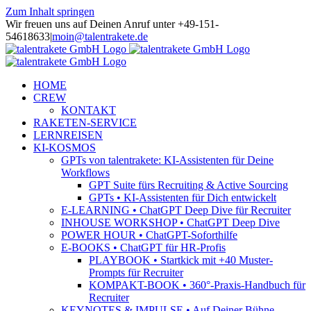
Zum Inhalt springen
Wir freuen uns auf Deinen Anruf unter +49-151-
54618633
|
moin@talentrakete.de
HOME
CREW
KONTAKT
RAKETEN-SERVICE
LERNREISEN
KI-KOSMOS
GPTs von talentrakete: KI-Assistenten für Deine
Workflows
GPT Suite fürs Recruiting & Active Sourcing
GPTs • KI-Assistenten für Dich entwickelt
E-LEARNING • ChatGPT Deep Dive für Recruiter
INHOUSE WORKSHOP • ChatGPT Deep Dive
POWER HOUR • ChatGPT-Soforthilfe
E-BOOKS • ChatGPT für HR-Profis
PLAYBOOK • Startkick mit +40 Muster-
Prompts für Recruiter
KOMPAKT-BOOK • 360°-Praxis-Handbuch für
Recruiter
KEYNOTES & IMPULSE • Auf Deiner Bühne