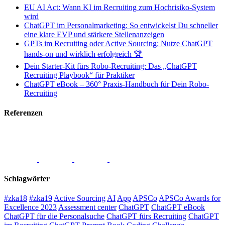
EU AI Act: Wann KI im Recruiting zum Hochrisiko-System
wird
ChatGPT im Personalmarketing: So entwickelst Du schneller
eine klare EVP und stärkere Stellenanzeigen
GPTs im Recruiting oder Active Sourcing: Nutze ChatGPT
hands-on und wirklich erfolgreich 🏆
Dein Starter-Kit fürs Robo-Recruiting: Das „ChatGPT
Recruiting Playbook“ für Praktiker
ChatGPT eBook – 360° Praxis-Handbuch für Dein Robo-
Recruiting
Referenzen
Schlagwörter
#zka18
#zka19
Active Sourcing
AI
App
APSCo
APSCo Awards for
Excellence 2023
Assessment center
ChatGPT
ChatGPT eBook
ChatGPT für die Personalsuche
ChatGPT fürs Recruiting
ChatGPT