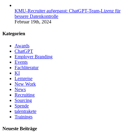
KMU-Recruiter aufgepasst: ChatGPT-Team-Lizenz für
bessere Datenkontrolle
Februar 19th, 2024
Kategorien
Awards
ChatGPT
Employer Branding
Events
Fachliteratur
KI
Lernreise
New Work
News
Recruiting
Sourcing
Spende
talentrakete
Trainings
Neueste Beiträge