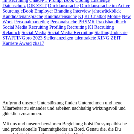
im Recruiting
ChatGPT Prompt Book
Coding Challenge
Datenschutz
DIE ZEIT
Direktansprache
Direktansprache im Active
Sourcing
eBook
Employer Branding
Interview
jahresrückblick
Kandidatenansprache
Kandidatensuche
KI
KI-Chatbot
Mobile
New
Work
Personalmarketing
Personalsuche
PHSMR
Praxishandbuch
Social Media Recruiting
Profiling Recruiting KI
Recruiting
Relaunch
Social Media
Social Media Recruiting
Staffing-Industrie
STAFFINGpro 2023
Stellenanzeigen
talentrakete
XING
ZEIT
Karriere Award
zka17
Aufgrund unserer Unterstützung finden Unternehmen und neue
Mitarbeiter zu einander und arbeiten nachhaltig wirkungsvoll und
glücklich zusammen.
Mit uns und unserer bewährten Begleitung holst Du sympathische
und professionelle Teammitglieder an Bord. Genau die, die Du