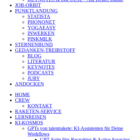
JOB-ORBIT
PUNKTLANDUNG
STATISTA
PHONONET
YOGAEASY
INWERKEN
PINKMILK
STERNENBUND
GEDANKEN-TREIBSTOFF
BLOG
LITERATUR
KEYNOTES
PODCASTS
JURY
ANDOCKEN
HOME
CREW
KONTAKT
RAKETEN-SERVICE
LERNREISEN
KI-KOSMOS
GPTs von talentrakete: KI-Assistenten für Deine
Workflows
GPT Suite fürs Recruiting & Active Sourcing