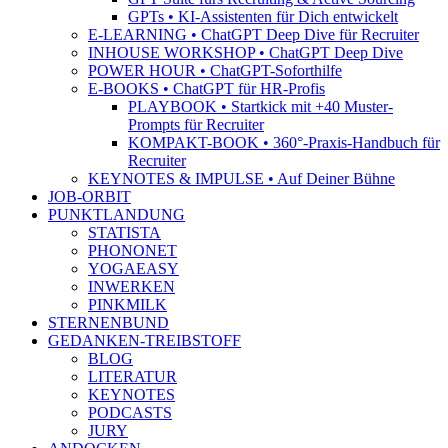
GPTs • KI-Assistenten für Dich entwickelt
E-LEARNING • ChatGPT Deep Dive für Recruiter
INHOUSE WORKSHOP • ChatGPT Deep Dive
POWER HOUR • ChatGPT-Soforthilfe
E-BOOKS • ChatGPT für HR-Profis
PLAYBOOK • Startkick mit +40 Muster-
Prompts für Recruiter
KOMPAKT-BOOK • 360°-Praxis-Handbuch für
Recruiter
KEYNOTES & IMPULSE • Auf Deiner Bühne
JOB-ORBIT
PUNKTLANDUNG
STATISTA
PHONONET
YOGAEASY
INWERKEN
PINKMILK
STERNENBUND
GEDANKEN-TREIBSTOFF
BLOG
LITERATUR
KEYNOTES
PODCASTS
JURY