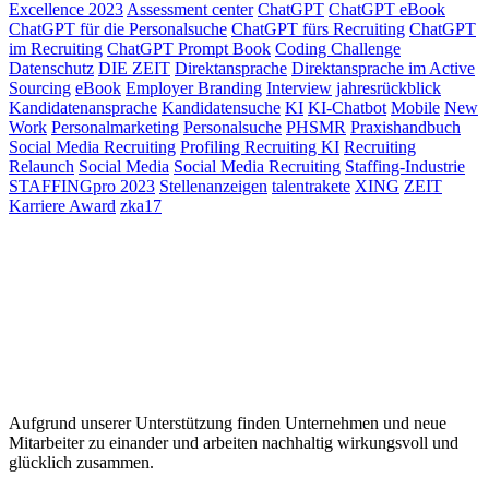
Excellence 2023
Assessment center
ChatGPT
ChatGPT eBook
ChatGPT für die Personalsuche
ChatGPT fürs Recruiting
ChatGPT
im Recruiting
ChatGPT Prompt Book
Coding Challenge
Datenschutz
DIE ZEIT
Direktansprache
Direktansprache im Active
Sourcing
eBook
Employer Branding
Interview
jahresrückblick
Kandidatenansprache
Kandidatensuche
KI
KI-Chatbot
Mobile
New
Work
Personalmarketing
Personalsuche
PHSMR
Praxishandbuch
Social Media Recruiting
Profiling Recruiting KI
Recruiting
Relaunch
Social Media
Social Media Recruiting
Staffing-Industrie
STAFFINGpro 2023
Stellenanzeigen
talentrakete
XING
ZEIT
Karriere Award
zka17
Aufgrund unserer Unterstützung finden Unternehmen und neue
Mitarbeiter zu einander und arbeiten nachhaltig wirkungsvoll und
glücklich zusammen.