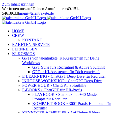
Zum Inhalt springen
Wir freuen uns auf Deinen Anruf unter +49-151-
54618633
|
moin@talentrakete.de
HOME
CREW
KONTAKT
RAKETEN-SERVICE
LERNREISEN
KI-KOSMOS
GPTs von talentrakete: KI-Assistenten für Deine
Workflows
GPT Suite fürs Recruiting & Active Sourcing
GPTs • KI-Assistenten für Dich entwickelt
E-LEARNING • ChatGPT Deep Dive für Recruiter
INHOUSE WORKSHOP • ChatGPT Deep Dive
POWER HOUR • ChatGPT-Soforthilfe
E-BOOKS • ChatGPT für HR-Profis
PLAYBOOK • Startkick mit +40 Muster-
Prompts für Recruiter
KOMPAKT-BOOK • 360°-Praxis-Handbuch für
Recruiter
KEYNOTES & IMPULSE • Auf Deiner Bühne