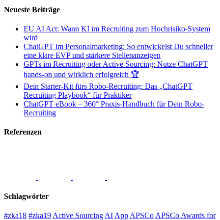
Neueste Beiträge
EU AI Act: Wann KI im Recruiting zum Hochrisiko-System
wird
ChatGPT im Personalmarketing: So entwickelst Du schneller
eine klare EVP und stärkere Stellenanzeigen
GPTs im Recruiting oder Active Sourcing: Nutze ChatGPT
hands-on und wirklich erfolgreich 🏆
Dein Starter-Kit fürs Robo-Recruiting: Das „ChatGPT
Recruiting Playbook“ für Praktiker
ChatGPT eBook – 360° Praxis-Handbuch für Dein Robo-
Recruiting
Referenzen
Schlagwörter
#zka18
#zka19
Active Sourcing
AI
App
APSCo
APSCo Awards for