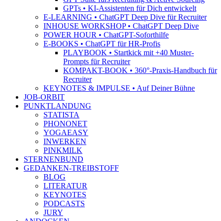
GPTs • KI-Assistenten für Dich entwickelt
E-LEARNING • ChatGPT Deep Dive für Recruiter
INHOUSE WORKSHOP • ChatGPT Deep Dive
POWER HOUR • ChatGPT-Soforthilfe
E-BOOKS • ChatGPT für HR-Profis
PLAYBOOK • Startkick mit +40 Muster-
Prompts für Recruiter
KOMPAKT-BOOK • 360°-Praxis-Handbuch für
Recruiter
KEYNOTES & IMPULSE • Auf Deiner Bühne
JOB-ORBIT
PUNKTLANDUNG
STATISTA
PHONONET
YOGAEASY
INWERKEN
PINKMILK
STERNENBUND
GEDANKEN-TREIBSTOFF
BLOG
LITERATUR
KEYNOTES
PODCASTS
JURY