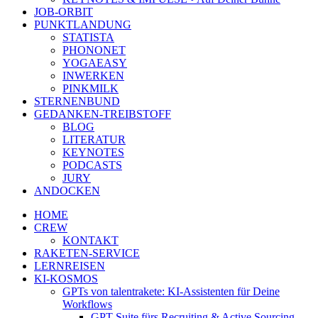
JOB-ORBIT
PUNKTLANDUNG
STATISTA
PHONONET
YOGAEASY
INWERKEN
PINKMILK
STERNENBUND
GEDANKEN-TREIBSTOFF
BLOG
LITERATUR
KEYNOTES
PODCASTS
JURY
ANDOCKEN
HOME
CREW
KONTAKT
RAKETEN-SERVICE
LERNREISEN
KI-KOSMOS
GPTs von talentrakete: KI-Assistenten für Deine
Workflows
GPT Suite fürs Recruiting & Active Sourcing