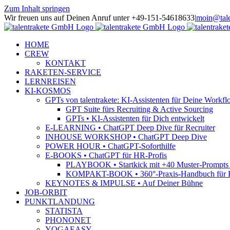
Zum Inhalt springen
Wir freuen uns auf Deinen Anruf unter +49-151-54618633
|
moin@tale
HOME
CREW
KONTAKT
RAKETEN-SERVICE
LERNREISEN
KI-KOSMOS
GPTs von talentrakete: KI-Assistenten für Deine Workfl
GPT Suite fürs Recruiting & Active Sourcing
GPTs • KI-Assistenten für Dich entwickelt
E-LEARNING • ChatGPT Deep Dive für Recruiter
INHOUSE WORKSHOP • ChatGPT Deep Dive
POWER HOUR • ChatGPT-Soforthilfe
E-BOOKS • ChatGPT für HR-Profis
PLAYBOOK • Startkick mit +40 Muster-Prompts f
KOMPAKT-BOOK • 360°-Praxis-Handbuch für R
KEYNOTES & IMPULSE • Auf Deiner Bühne
JOB-ORBIT
PUNKTLANDUNG
STATISTA
PHONONET
YOGAEASY