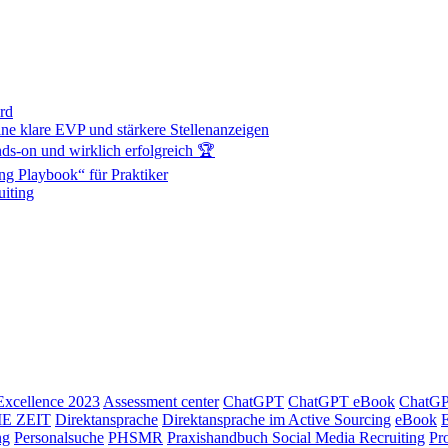
rd
ne klare EVP und stärkere Stellenanzeigen
s-on und wirklich erfolgreich 🏆
ng Playbook“ für Praktiker
iting
xcellence 2023
Assessment center
ChatGPT
ChatGPT eBook
ChatGPT
IE ZEIT
Direktansprache
Direktansprache im Active Sourcing
eBook
ng
Personalsuche
PHSMR
Praxishandbuch Social Media Recruiting
Pr