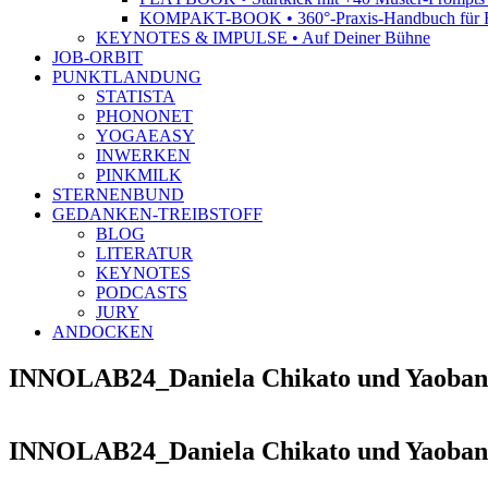
KOMPAKT-BOOK • 360°-Praxis-Handbuch für R
KEYNOTES & IMPULSE • Auf Deiner Bühne
JOB-ORBIT
PUNKTLANDUNG
STATISTA
PHONONET
YOGAEASY
INWERKEN
PINKMILK
STERNENBUND
GEDANKEN-TREIBSTOFF
BLOG
LITERATUR
KEYNOTES
PODCASTS
JURY
ANDOCKEN
INNOLAB24_Daniela Chikato und Yaoban
INNOLAB24_Daniela Chikato und Yaoban