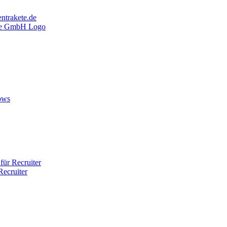
ntrakete.de
ows
ür Recruiter
ecruiter