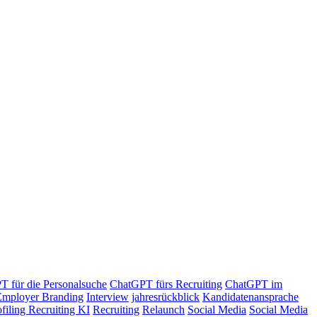
 für die Personalsuche
ChatGPT fürs Recruiting
ChatGPT im
Employer Branding
Interview
jahresrückblick
Kandidatenansprache
ofiling Recruiting KI
Recruiting
Relaunch
Social Media
Social Media