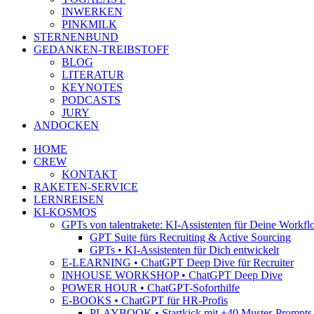
INWERKEN
PINKMILK
STERNENBUND
GEDANKEN-TREIBSTOFF
BLOG
LITERATUR
KEYNOTES
PODCASTS
JURY
ANDOCKEN
HOME
CREW
KONTAKT
RAKETEN-SERVICE
LERNREISEN
KI-KOSMOS
GPTs von talentrakete: KI-Assistenten für Deine Workfl
GPT Suite fürs Recruiting & Active Sourcing
GPTs • KI-Assistenten für Dich entwickelt
E-LEARNING • ChatGPT Deep Dive für Recruiter
INHOUSE WORKSHOP • ChatGPT Deep Dive
POWER HOUR • ChatGPT-Soforthilfe
E-BOOKS • ChatGPT für HR-Profis
PLAYBOOK • Startkick mit +40 Muster-Prompts f