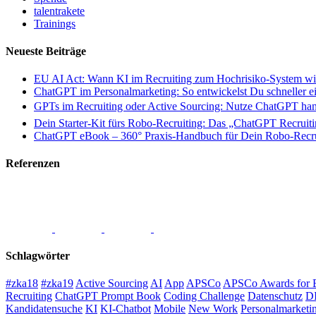
talentrakete
Trainings
Neueste Beiträge
EU AI Act: Wann KI im Recruiting zum Hochrisiko-System wi
ChatGPT im Personalmarketing: So entwickelst Du schneller ei
GPTs im Recruiting oder Active Sourcing: Nutze ChatGPT hand
Dein Starter-Kit fürs Robo-Recruiting: Das „ChatGPT Recruiti
ChatGPT eBook – 360° Praxis-Handbuch für Dein Robo-Recru
Referenzen
Schlagwörter
#zka18
#zka19
Active Sourcing
AI
App
APSCo
APSCo Awards for E
Recruiting
ChatGPT Prompt Book
Coding Challenge
Datenschutz
D
Kandidatensuche
KI
KI-Chatbot
Mobile
New Work
Personalmarketi