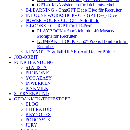
GPTs • KI-Assistenten für Dich entwickelt
E-LEARNING • ChatGPT Deep Dive für Recruiter
INHOUSE WORKSHOP • ChatGPT Deep Dive
POWER HOUR • ChatGPT-Soforthilfe
E-BOOKS • ChatGPT für HR-Profis
PLAYBOOK • Startkick mit +40 Muster-
Prompts für Recruiter
KOMPAKT-BOOK • 360°-Praxis-Handbuch für
Recruiter
KEYNOTES & IMPULSE • Auf Deiner Bühne
JOB-ORBIT
PUNKTLANDUNG
STATISTA
PHONONET
YOGAEASY
INWERKEN
PINKMILK
STERNENBUND
GEDANKEN-TREIBSTOFF
BLOG
LITERATUR
KEYNOTES
PODCASTS
JURY