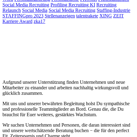
Social Media Recruiting
Profiling Recruiting KI
Recruiting
Relaunch
Social Media
Social Media Recruiting
Staffing-Industrie
STAFFINGpro 2023
Stellenanzeigen
talentrakete
XING
ZEIT
Karriere Award
zka17
Aufgrund unserer Unterstützung finden Unternehmen und neue
Mitarbeiter zu einander und arbeiten nachhaltig wirkungsvoll und
glücklich zusammen.
Mit uns und unserer bewährten Begleitung holst Du sympathische
und professionelle Teammitglieder an Bord. Genau die, die Du
brauchst für Euer weiteres, gestärktes Wachstum.
Wir suchen Unternehmen und Personen, die daran interessiert sind
und unsere wertschätzende Beratung buchen − die für den perfect
Fit, Zeitersparnis und Charme steht.