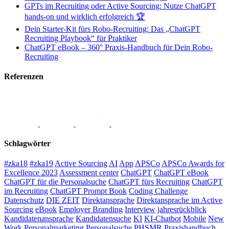
GPTs im Recruiting oder Active Sourcing: Nutze ChatGPT
hands-on und wirklich erfolgreich 🏆
Dein Starter-Kit fürs Robo-Recruiting: Das „ChatGPT
Recruiting Playbook“ für Praktiker
ChatGPT eBook – 360° Praxis-Handbuch für Dein Robo-
Recruiting
Referenzen
Schlagwörter
#zka18
#zka19
Active Sourcing
AI
App
APSCo
APSCo Awards for
Excellence 2023
Assessment center
ChatGPT
ChatGPT eBook
ChatGPT für die Personalsuche
ChatGPT fürs Recruiting
ChatGPT
im Recruiting
ChatGPT Prompt Book
Coding Challenge
Datenschutz
DIE ZEIT
Direktansprache
Direktansprache im Active
Sourcing
eBook
Employer Branding
Interview
jahresrückblick
Kandidatenansprache
Kandidatensuche
KI
KI-Chatbot
Mobile
New
Work
Personalmarketing
Personalsuche
PHSMR
Praxishandbuch