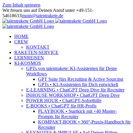
Zum Inhalt springen
Wir freuen uns auf Deinen Anruf unter +49-151-
54618633
|
moin@talentrakete.de
HOME
CREW
KONTAKT
RAKETEN-SERVICE
LERNREISEN
KI-KOSMOS
GPTs von talentrakete: KI-Assistenten für Deine
Workflows
GPT Suite fürs Recruiting & Active Sourcing
GPTs • KI-Assistenten für Dich entwickelt
E-LEARNING • ChatGPT Deep Dive für Recruiter
INHOUSE WORKSHOP • ChatGPT Deep Dive
POWER HOUR • ChatGPT-Soforthilfe
E-BOOKS • ChatGPT für HR-Profis
PLAYBOOK • Startkick mit +40 Muster-
Prompts für Recruiter
KOMPAKT-BOOK • 360°-Praxis-Handbuch für
Recruiter
KEYNOTES & IMPULSE • Auf Deiner Bühne