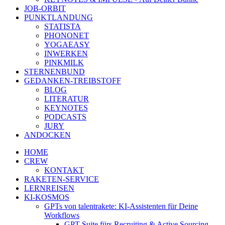
JOB-ORBIT
PUNKTLANDUNG
STATISTA
PHONONET
YOGAEASY
INWERKEN
PINKMILK
STERNENBUND
GEDANKEN-TREIBSTOFF
BLOG
LITERATUR
KEYNOTES
PODCASTS
JURY
ANDOCKEN
HOME
CREW
KONTAKT
RAKETEN-SERVICE
LERNREISEN
KI-KOSMOS
GPTs von talentrakete: KI-Assistenten für Deine
Workflows
GPT Suite fürs Recruiting & Active Sourcing