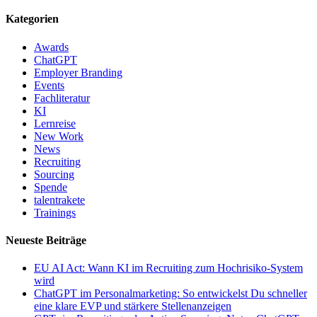
Kategorien
Awards
ChatGPT
Employer Branding
Events
Fachliteratur
KI
Lernreise
New Work
News
Recruiting
Sourcing
Spende
talentrakete
Trainings
Neueste Beiträge
EU AI Act: Wann KI im Recruiting zum Hochrisiko-System
wird
ChatGPT im Personalmarketing: So entwickelst Du schneller
eine klare EVP und stärkere Stellenanzeigen