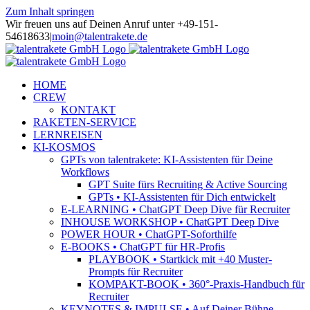
Zum Inhalt springen
Wir freuen uns auf Deinen Anruf unter +49-151-
54618633
|
moin@talentrakete.de
HOME
CREW
KONTAKT
RAKETEN-SERVICE
LERNREISEN
KI-KOSMOS
GPTs von talentrakete: KI-Assistenten für Deine
Workflows
GPT Suite fürs Recruiting & Active Sourcing
GPTs • KI-Assistenten für Dich entwickelt
E-LEARNING • ChatGPT Deep Dive für Recruiter
INHOUSE WORKSHOP • ChatGPT Deep Dive
POWER HOUR • ChatGPT-Soforthilfe
E-BOOKS • ChatGPT für HR-Profis
PLAYBOOK • Startkick mit +40 Muster-
Prompts für Recruiter
KOMPAKT-BOOK • 360°-Praxis-Handbuch für
Recruiter
KEYNOTES & IMPULSE • Auf Deiner Bühne