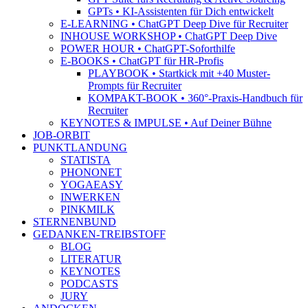
GPTs • KI-Assistenten für Dich entwickelt
E-LEARNING • ChatGPT Deep Dive für Recruiter
INHOUSE WORKSHOP • ChatGPT Deep Dive
POWER HOUR • ChatGPT-Soforthilfe
E-BOOKS • ChatGPT für HR-Profis
PLAYBOOK • Startkick mit +40 Muster-
Prompts für Recruiter
KOMPAKT-BOOK • 360°-Praxis-Handbuch für
Recruiter
KEYNOTES & IMPULSE • Auf Deiner Bühne
JOB-ORBIT
PUNKTLANDUNG
STATISTA
PHONONET
YOGAEASY
INWERKEN
PINKMILK
STERNENBUND
GEDANKEN-TREIBSTOFF
BLOG
LITERATUR
KEYNOTES
PODCASTS
JURY