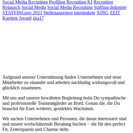
Social Media Recruiting
Profiling Recruiting KI
Recruiting
Relaunch
Social Media
Social Media Recruiting
Staffing-Industrie
STAFFINGpro 2023
Stellenanzeigen
talentrakete
XING
ZEIT
Karriere Award
zka17
Aufgrund unserer Unterstützung finden Unternehmen und neue
Mitarbeiter zu einander und arbeiten nachhaltig wirkungsvoll und
glücklich zusammen.
Mit uns und unserer bewährten Begleitung holst Du sympathische
und professionelle Teammitglieder an Bord. Genau die, die Du
brauchst für Euer weiteres, gestärktes Wachstum.
Wir suchen Unternehmen und Personen, die daran interessiert sind
und unsere wertschätzende Beratung buchen − die für den perfect
Fit, Zeitersparnis und Charme steht.