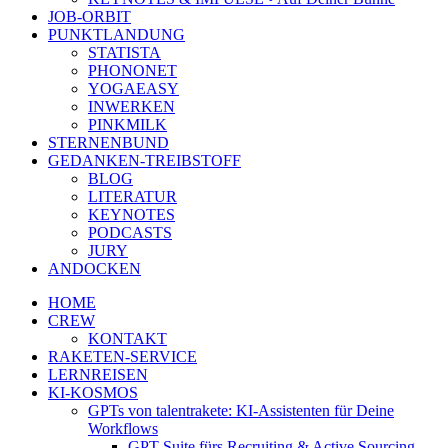
JOB-ORBIT
PUNKTLANDUNG
STATISTA
PHONONET
YOGAEASY
INWERKEN
PINKMILK
STERNENBUND
GEDANKEN-TREIBSTOFF
BLOG
LITERATUR
KEYNOTES
PODCASTS
JURY
ANDOCKEN
HOME
CREW
KONTAKT
RAKETEN-SERVICE
LERNREISEN
KI-KOSMOS
GPTs von talentrakete: KI-Assistenten für Deine
Workflows
GPT Suite fürs Recruiting & Active Sourcing