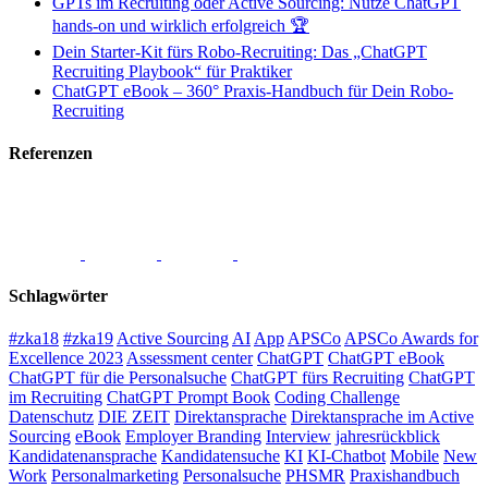
GPTs im Recruiting oder Active Sourcing: Nutze ChatGPT
hands-on und wirklich erfolgreich 🏆
Dein Starter-Kit fürs Robo-Recruiting: Das „ChatGPT
Recruiting Playbook“ für Praktiker
ChatGPT eBook – 360° Praxis-Handbuch für Dein Robo-
Recruiting
Referenzen
Schlagwörter
#zka18
#zka19
Active Sourcing
AI
App
APSCo
APSCo Awards for
Excellence 2023
Assessment center
ChatGPT
ChatGPT eBook
ChatGPT für die Personalsuche
ChatGPT fürs Recruiting
ChatGPT
im Recruiting
ChatGPT Prompt Book
Coding Challenge
Datenschutz
DIE ZEIT
Direktansprache
Direktansprache im Active
Sourcing
eBook
Employer Branding
Interview
jahresrückblick
Kandidatenansprache
Kandidatensuche
KI
KI-Chatbot
Mobile
New
Work
Personalmarketing
Personalsuche
PHSMR
Praxishandbuch