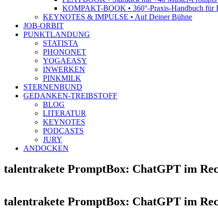
KOMPAKT-BOOK • 360°-Praxis-Handbuch für R
KEYNOTES & IMPULSE • Auf Deiner Bühne
JOB-ORBIT
PUNKTLANDUNG
STATISTA
PHONONET
YOGAEASY
INWERKEN
PINKMILK
STERNENBUND
GEDANKEN-TREIBSTOFF
BLOG
LITERATUR
KEYNOTES
PODCASTS
JURY
ANDOCKEN
talentrakete PromptBox: ChatGPT im Recr
talentrakete PromptBox: ChatGPT im Recr