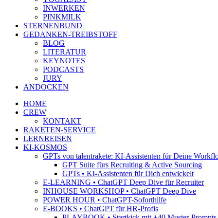
INWERKEN
PINKMILK
STERNENBUND
GEDANKEN-TREIBSTOFF
BLOG
LITERATUR
KEYNOTES
PODCASTS
JURY
ANDOCKEN
HOME
CREW
KONTAKT
RAKETEN-SERVICE
LERNREISEN
KI-KOSMOS
GPTs von talentrakete: KI-Assistenten für Deine Workfl
GPT Suite fürs Recruiting & Active Sourcing
GPTs • KI-Assistenten für Dich entwickelt
E-LEARNING • ChatGPT Deep Dive für Recruiter
INHOUSE WORKSHOP • ChatGPT Deep Dive
POWER HOUR • ChatGPT-Soforthilfe
E-BOOKS • ChatGPT für HR-Profis
PLAYBOOK • Startkick mit +40 Muster-Prompts f