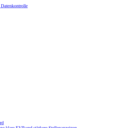
 Datenkontrolle
rd
ne klare EVP und stärkere Stellenanzeigen