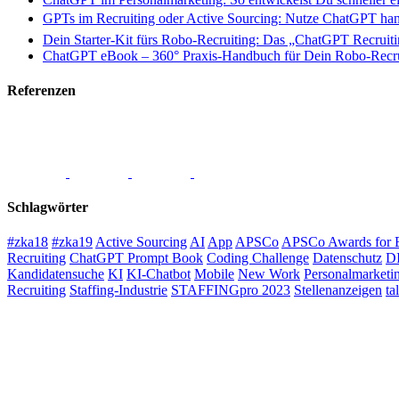
GPTs im Recruiting oder Active Sourcing: Nutze ChatGPT hand
Dein Starter-Kit fürs Robo-Recruiting: Das „ChatGPT Recruiti
ChatGPT eBook – 360° Praxis-Handbuch für Dein Robo-Recru
Referenzen
Schlagwörter
#zka18
#zka19
Active Sourcing
AI
App
APSCo
APSCo Awards for E
Recruiting
ChatGPT Prompt Book
Coding Challenge
Datenschutz
D
Kandidatensuche
KI
KI-Chatbot
Mobile
New Work
Personalmarketi
Recruiting
Staffing-Industrie
STAFFINGpro 2023
Stellenanzeigen
ta