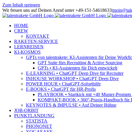
Zum Inhalt springen
Wir freuen uns auf Deinen Anruf unter +49-151-54618633
|
moin@tale
HOME
CREW
KONTAKT
RAKETEN-SERVICE
LERNREISEN
KI-KOSMOS
GPTs von talentrakete: KI-Assistenten für Deine Workfl
GPT Suite fürs Recruiting & Active Sourcing
GPTs • KI-Assistenten für Dich entwickelt
E-LEARNING • ChatGPT Deep Dive für Recruiter
INHOUSE WORKSHOP • ChatGPT Deep Dive
POWER HOUR • ChatGPT-Soforthilfe
E-BOOKS • ChatGPT für HR-Profis
PLAYBOOK • Startkick mit +40 Muster-Prompts f
KOMPAKT-BOOK • 360°-Praxis-Handbuch für R
KEYNOTES & IMPULSE • Auf Deiner Bühne
JOB-ORBIT
PUNKTLANDUNG
STATISTA
PHONONET
YOGAEASY