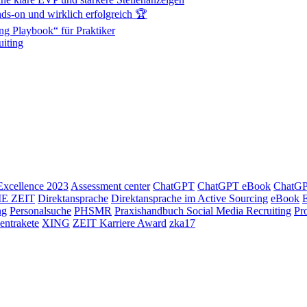
s-on und wirklich erfolgreich 🏆
ng Playbook“ für Praktiker
iting
xcellence 2023
Assessment center
ChatGPT
ChatGPT eBook
ChatGPT
IE ZEIT
Direktansprache
Direktansprache im Active Sourcing
eBook
ng
Personalsuche
PHSMR
Praxishandbuch Social Media Recruiting
Pr
lentrakete
XING
ZEIT Karriere Award
zka17