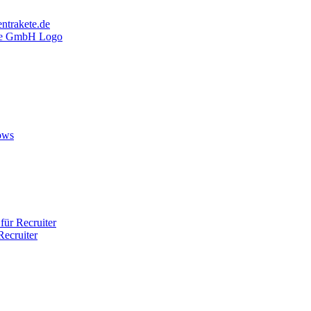
ntrakete.de
ows
ür Recruiter
ecruiter