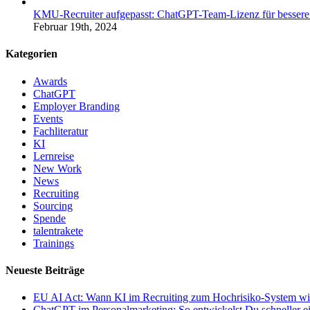
KMU-Recruiter aufgepasst: ChatGPT-Team-Lizenz für bessere
Februar 19th, 2024
Kategorien
Awards
ChatGPT
Employer Branding
Events
Fachliteratur
KI
Lernreise
New Work
News
Recruiting
Sourcing
Spende
talentrakete
Trainings
Neueste Beiträge
EU AI Act: Wann KI im Recruiting zum Hochrisiko-System wi
ChatGPT im Personalmarketing: So entwickelst Du schneller ei